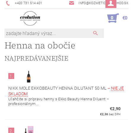
+420 731 514 401
INFO@KOZMETICKYOBCHOD.SK
0
€0
Henna na obočie
NAJPREDÁVANEJŠIE
1.
NIKK MOLE EKKOBEAUTY HENNA DILUTANT 50 ML
–
NIE JE
SKLADOM
Uľahčite si prípravu henny s Ekko Beauty Henna Diluent –
profesionálnym...
€2,90
€2,36
bez DPH
2.