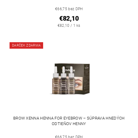
€66,75 bez DPH
€82,10
€82,10 / 1 ks
DARČEK ZDARMA
BROW XENNA HENNA FOR EYEBROW – SÚPRAVA HNEDÝCH
ODTIEŇOV HENNY
€66,75 bez DPH