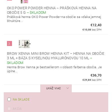
OKO POWER POWDER HENNA – PRÁŠKOVÁ HENNA NA
OBOČIE 5 G
–
SKLADOM
Prášková henna OKO Power Powder na obočie sa vďaka jemnej
štruktúre...
€12,40
€10,08
bez DPH
3.
BROW XENNA MINI BROW HENNA KIT – HENNA NA OBOČIE
3 ML + BÁZA S KYSELINOU HYALURÓNOVOU 10 ML
–
SKLADOM
Henna Brow Xenna je bestsellerom v oblasti farbenia obočia. Je
úplne...
€36,70
€29,84
bez DPH
UKÁŽ VIAC
NA SKLADE
AKCIA