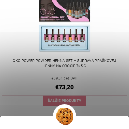
OKO POWER POWDER HENNA SET – SÚPRAVA PRÁŠKOVEJ
HENNY NA OBOČIE 7×5 G
€59,51 bez DPH
€73,20
ĎALŠIE PRODUKTY
1
2