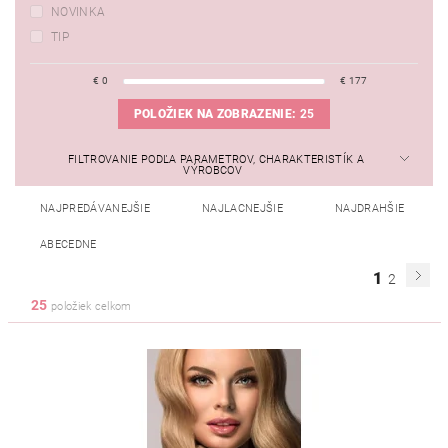
NOVINKA
TIP
€
0
€
177
POLOŽIEK NA ZOBRAZENIE:
25
FILTROVANIE PODĽA PARAMETROV, CHARAKTERISTÍK A
VÝROBCOV
NAJPREDÁVANEJŠIE
NAJLACNEJŠIE
NAJDRAHŠIE
ABECEDNE
1
2
25
položiek celkom