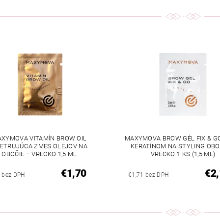
XYMOVA VITAMÍN BROW OIL
MAXYMOVA BROW GÉL FIX & GO
ETRUJÚCA ZMES OLEJOV NA
KERATÍNOM NA STYLING OBO
OBOČIE – VRECKO 1,5 ML
VRECKO 1 KS (1,5 ML)
€1,70
€2,
8 bez DPH
€1,71 bez DPH