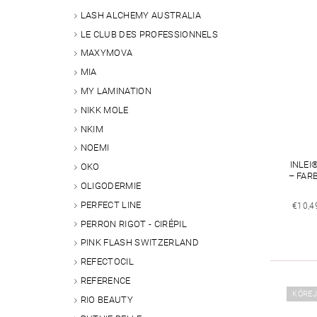
LASH ALCHEMY AUSTRALIA
LE CLUB DES PROFESSIONNELS
MAXYMOVA
MIA
MY LAMINATION
NIKK MOLE
NKIM
NOEMI
INLEI
OKO
– FAR
OLIGODERMIE
PERFECT LINE
€10,4
PERRON RIGOT - CIRÉPIL
PINK FLASH SWITZERLAND
REFECTOCIL
REFERENCE
KÓRE
RIO BEAUTY