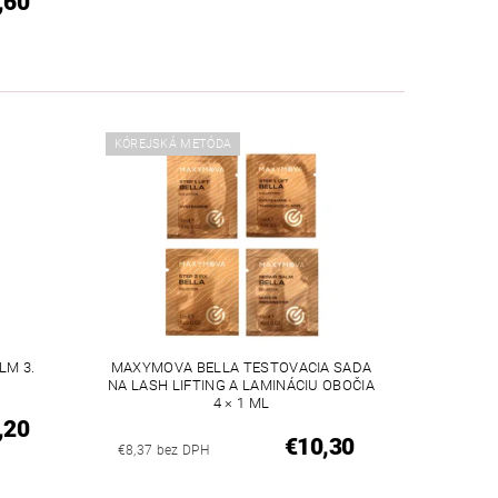
,60
KÓREJSKÁ METÓDA
LM 3.
MAXYMOVA BELLA TESTOVACIA SADA
NA LASH LIFTING A LAMINÁCIU OBOČIA
4 × 1 ML
,20
€10,30
€8,37 bez DPH