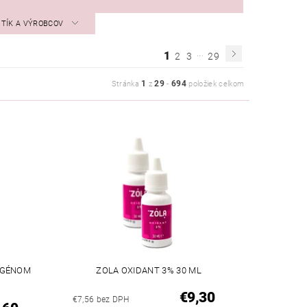
STÍK A VÝROBCOV
...
1
2
3
29
1
29
694
Stránka
z
-
položiek celkom
AGÉNOM
ZOLA OXIDANT 3% 30 ML
€9,30
€7,56 bez DPH