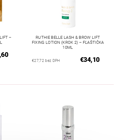
IFT –
RUTHIE BELLE LASH & BROW LIFT
ML
FIXING LOTION (KROK 2) – FĽAŠTIČKA
10ML
,60
€34,10
€27,72 bez DPH