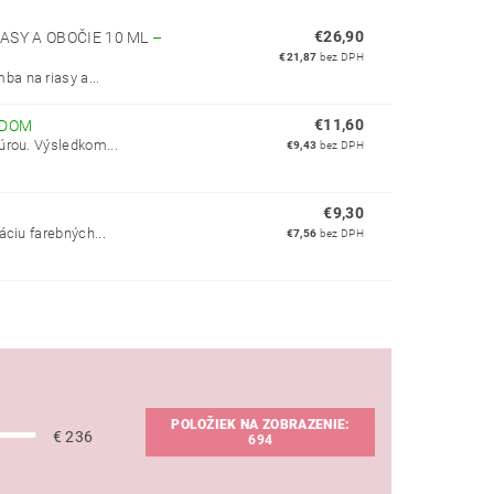
€26,90
ASY A OBOČIE 10 ML
–
€21,87
bez DPH
a na riasy a...
€11,60
ADOM
úrou. Výsledkom...
€9,43
bez DPH
€9,30
ciu farebných...
€7,56
bez DPH
POLOŽIEK NA ZOBRAZENIE:
€
236
694