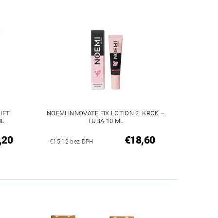
IFT
NOEMI INNOVATE FIX LOTION 2. KROK –
ML
TUBA 10 ML
,20
€18,60
€15,12 bez DPH