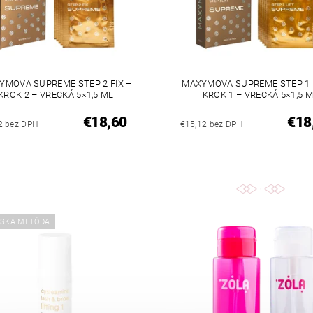
YMOVA SUPREME STEP 2 FIX –
MAXYMOVA SUPREME STEP 1 L
KROK 2 – VRECKÁ 5×1,5 ML
KROK 1 – VRECKÁ 5×1,5 
€18,60
€18
2 bez DPH
€15,12 bez DPH
JSKÁ METÓDA