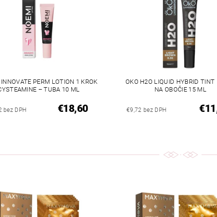
 INNOVATE PERM LOTION 1 KROK
OKO H2O LIQUID HYBRID TINT
CYSTEAMINE – TUBA 10 ML
NA OBOČIE 15 ML
€18,60
€11
2 bez DPH
€9,72 bez DPH