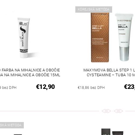
KÓREJSKÁ METÓDA
® FARBA NA MIHALNICE A OBOČIE
MAXYMOVA BELLA STEP 1 L
BA NA MIHALNICE A OBOČIE 15ML
CYSTEAMINE – TUBA 10 
€12,90
€23
9 bez DPH
€18,86 bez DPH
JSKÁ METÓDA