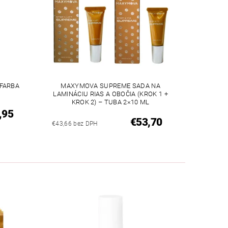
 FARBA
MAXYMOVA SUPREME SADA NA
LAMINÁCIU RIAS A OBOČIA (KROK 1 +
KROK 2) – TUBA 2×10 ML
,95
€53,70
€43,66 bez DPH