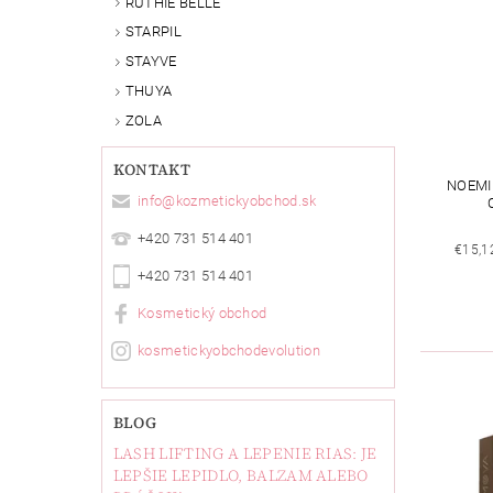
RUTHIE BELLE
STARPIL
STAYVE
THUYA
ZOLA
KONTAKT
NOEMI
info
@
kozmetickyobchod.sk
+420 731 514 401
€15,1
+420 731 514 401
Kosmetický obchod
kosmetickyobchodevolution
BLOG
LASH LIFTING A LEPENIE RIAS: JE
LEPŠIE LEPIDLO, BALZAM ALEBO