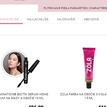
FILTROVANIE PODĽA PARAMETROV, CHARAKTERI
EDÁVANEJŠIE
NAJLACNEJŠIE
NAJDRAHŠIE
ABECEDNE
MINATION® BIOTÍN SERUM HOME
ZOLA FARBA NA OBOČIE S KOL
UM NA RIASY A OBOČIE 10 ML
15 ML