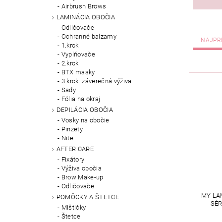
Airbrush Brows
LAMINÁCIA OBOČIA
Odličovače
Ochranné balzamy
NAJPR
1.krok
Vyplňovače
2.krok
BTX masky
3.krok: záverečná výživa
Sady
Fólia na okraj
DEPILÁCIA OBOČIA
Vosky na obočie
Pinzety
Nite
AFTER CARE
Fixátory
Výživa obočia
Brow Make-up
Odličovače
MY LA
POMÔCKY A ŠTETCE
SÉR
Mištičky
Štetce