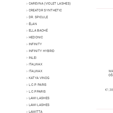
CAREVNA (VIOLET LASHES)
CREATOR SYNTHETIC
DR. SPICULE
ÉLAN
ELLA BACHÉ
HEDONIC
INFINITY
INFINITY HYBRID
INLEI
ITALWAX
MA
ITALWAX
OŠ
KATYA VINOG
L.C.P. PARIS
€1,3
L.C.P.PARIS
LAMI LASHES
LAMI LASHES
LAMITTA