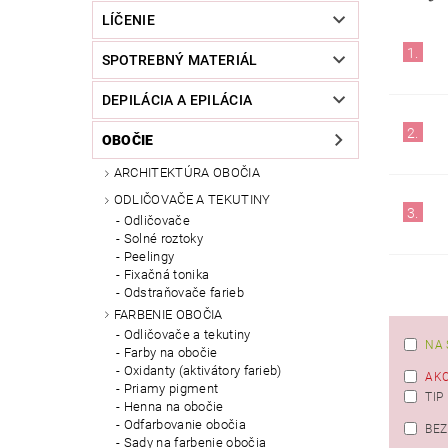
LÍČENIE
1.
SPOTREBNÝ MATERIÁL
DEPILÁCIA A EPILÁCIA
2.
OBOČIE
ARCHITEKTÚRA OBOČIA
ODLIČOVAČE A TEKUTINY
3.
Odličovače
Solné roztoky
Peelingy
Fixačná tonika
Odstraňovače farieb
FARBENIE OBOČIA
Odličovače a tekutiny
NA 
Farby na obočie
Oxidanty (aktivátory farieb)
AKC
Priamy pigment
TIP
Henna na obočie
Odfarbovanie obočia
BEZ
Sady na farbenie obočia