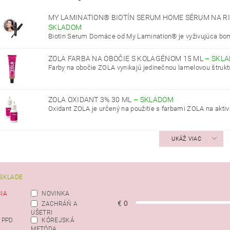
MY LAMINATION® BIOTÍN SERUM HOME SÉRUM NA RI
SKLADOM
Biotin Serum Domáce od My Lamination® je vyživujúca bomb
ZOLA FARBA NA OBOČIE S KOLAGÉNOM 15 ML
–
SKL
Farby na obočie ZOLA vynikajú jedinečnou lamelovou štrukt
ZOLA OXIDANT 3% 30 ML
–
SKLADOM
Oxidant ZOLA je určený na použitie s farbami ZOLA na aktivá
UKÁŽ VIAC
SKLADE
IA
NOVINKA
€
0
ZACHRÁŇ A
UŠETRI
 PPD
KÓREJSKÁ
METÓDA