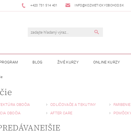
+420 731 514 401
INFO@KOZMETICKYOBCHOD.SK
 PROGRAM
BLOG
ŽIVÉ KURZY
ONLINE KURZY
ie
čie
TEKTÚRA OBOČIA
ODLIČOVAČE A TEKUTINY
FARBENIE
CIA OBOČIA
AFTER CARE
POMÔCKY
PREDÁVANEJŠIE