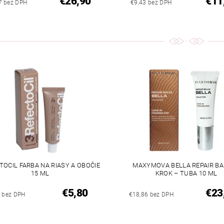
€26,90
€11
7 bez DPH
€9,43 bez DPH
TOCIL FARBA NA RIASY A OBOČIE
MAXYMOVA BELLA REPAIR BA
15 ML
KROK – TUBA 10 ML
€5,80
€23
2 bez DPH
€18,86 bez DPH