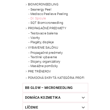
BIOMICRONEEDLING
Seanergy Peel
Medisco Peelieve Peeling
Dr. Spicule
SQT Biomicroneedling
PROPAGAČNÉ PREDMETY
Testovacie balenia
Vzorky
Plagáty, displeje
VYBAVENIE SALÓNU
Propagačné predmety
Textilné vybavenie
Stojany, organizátory
Masážne pomôcky
PRE TRÉNEROV
POMOCNÁ SKRYTÁ KATEGÓRIA PROFI
BB GLOW – MICRONEEDLING
DOMÁCA KOZMETIKA
LÍČENIE