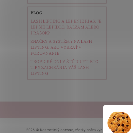
BLOG
LASH LIFTING A LEPENIE RIAS: JE
LEPŠIE LEPIDLO, BALZAM ALEBO
PRÁŠOK?
ZNAČKY A SYSTÉMY NA LASH
LIFTING: AKO VYBRAŤ +
POROVNANIE
TROPICKÉ DNI V ŠTÚDIU? TIETO
TIPY ZACHRÁNIA VÁŠ LASH
LIFTING
Depi
Upraviť n
2026 © Kozmetický obchod, všetky práva vyhradené