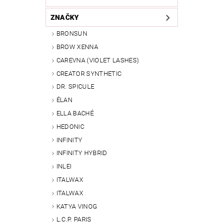
ZNAČKY
BRONSUN
BROW XENNA
CAREVNA (VIOLET LASHES)
CREATOR SYNTHETIC
DR. SPICULE
ÉLAN
ELLA BACHÉ
HEDONIC
INFINITY
INFINITY HYBRID
INLEI
ITALWAX
ITALWAX
KATYA VINOG
L.C.P. PARIS