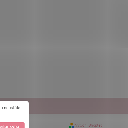
Baché
p neustále
Vytvoril Shoptet
SÚHLASÍM