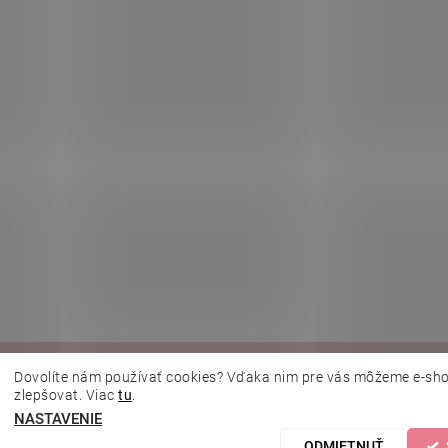
|
|
|
|
lujeme.cz
Kosmetická škola
Online kosmetické kurzy
MikroArt
Ella 
Dovolíte nám používať cookies? Vďaka nim pre vás môžeme e-sho
zlepšovat. Viac
tu
.
NASTAVENIE
astavenie cookies
ODMIETNUŤ