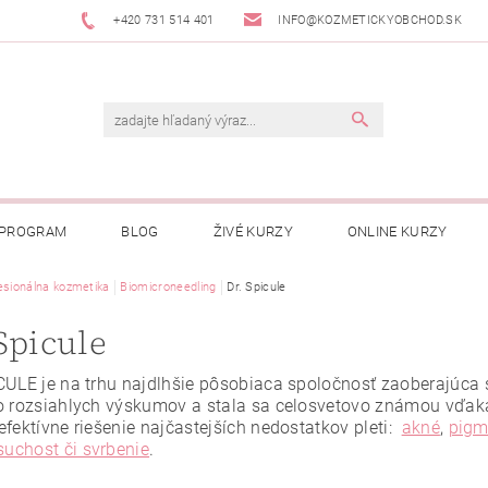
+420 731 514 401
INFO@KOZMETICKYOBCHOD.SK
 PROGRAM
BLOG
ŽIVÉ KURZY
ONLINE KURZY
esionálna kozmetika
Biomicroneedling
Dr. Spicule
Spicule
CULE je na trhu najdlhšie pôsobiaca spoločnosť zaoberajúca 
o rozsiahlych výskumov a stala sa celosvetovo známou vďak
efektívne riešenie najčastejších nedostatkov pleti:
akné
,
pigm
suchost či svrbenie
.