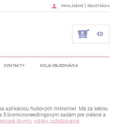
|
PRIHLÁSENIE
REGISTRÁCIA
0
€0
KONTAKTY
MOJA OBJEDNÁVKA
sa aplikáciou hubových mikroihiel. Má za sebou
a 5 biomicroneedlingovým sadám pre cielené a
entové škvrny
,
vrásky
,
ochabovanie