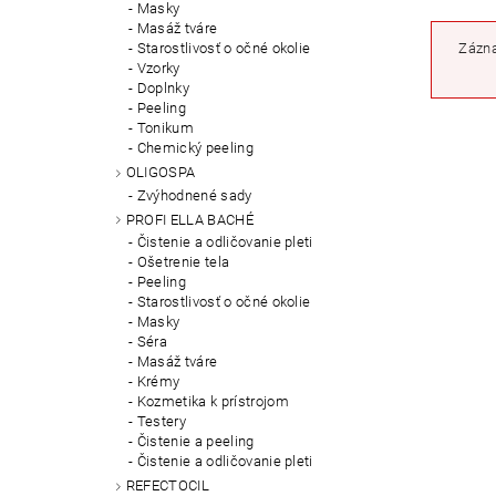
Masky
Masáž tváre
Starostlivosť o očné okolie
Zázna
Vzorky
Doplnky
Peeling
Tonikum
Chemický peeling
OLIGOSPA
Zvýhodnené sady
PROFI ELLA BACHÉ
Čistenie a odličovanie pleti
Ošetrenie tela
Peeling
Starostlivosť o očné okolie
Masky
Séra
Masáž tváre
Krémy
Kozmetika k prístrojom
Testery
Čistenie a peeling
Čistenie a odličovanie pleti
REFECTOCIL