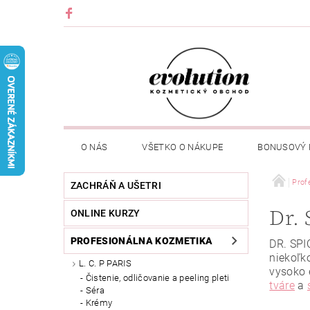
O NÁS
VŠETKO O NÁKUPE
BONUSOVÝ
Prof
ZACHRÁŇ A UŠETRI
Dr. 
ONLINE KURZY
PROFESIONÁLNA KOZMETIKA
DR. SPI
niekoľk
L. C. P PARIS
vysoko 
Čistenie, odličovanie a peeling pleti
tváre
a
Séra
Krémy