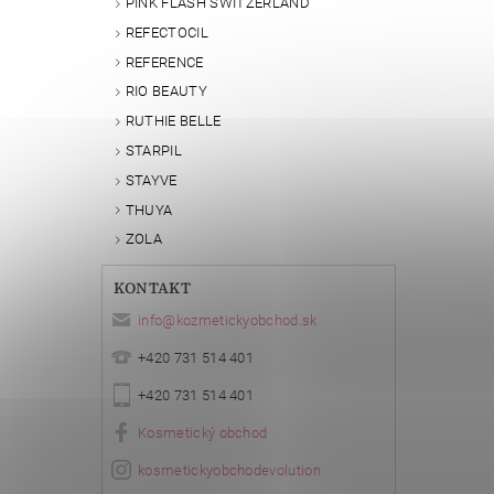
PINK FLASH SWITZERLAND
REFECTOCIL
REFERENCE
RIO BEAUTY
RUTHIE BELLE
STARPIL
STAYVE
THUYA
ZOLA
KONTAKT
info
@
kozmetickyobchod.sk
+420 731 514 401
+420 731 514 401
Kosmetický obchod
kosmetickyobchodevolution