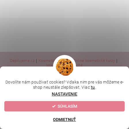
|
|
|
Depilujeme.cz
Kosmetická škola
Online kosmetické kurzy
|
MikroArt
Ella Baché
Dovolíte nám používať cookies? Vďaka nim pre vás môžeme e-
Upraviť nastavenie cookies
2026 © Kozmetický obchod, všetky práva vyhradené
shop neustále zlepšovat. Viac
tu
.
NASTAVENIE
Vytvoril Shoptet
SÚHLASÍM
ODMIETNUŤ