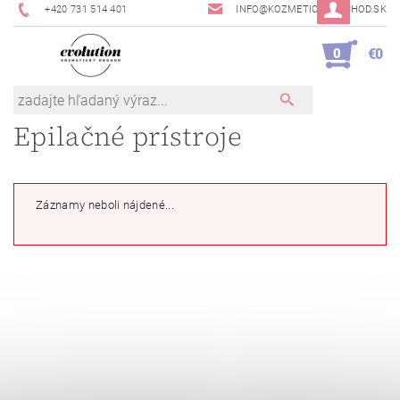
+420 731 514 401
INFO@KOZMETICKYOBCHOD.SK
0
€0
Epilačné prístroje
Záznamy neboli nájdené...