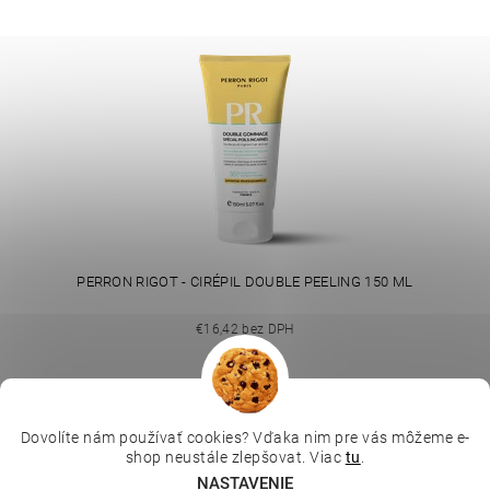
PERRON RIGOT - CIRÉPIL DOUBLE PEELING 150 ML
€16,42 bez DPH
€20,20
Dovolíte nám používať cookies? Vďaka nim pre vás môžeme e-
|
|
|
Depilujeme.cz
Kosmetická škola
Online kosmetické kurzy
shop neustále zlepšovat. Viac
tu
.
|
MikroArt
Ella Baché
NASTAVENIE