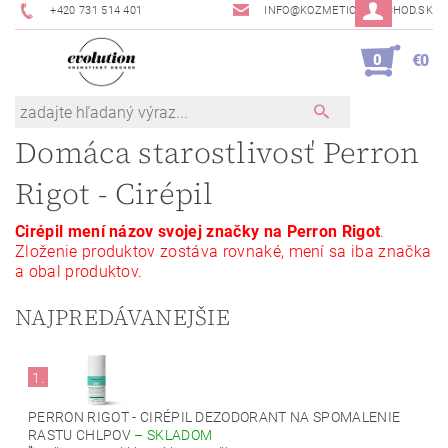
+420 731 514 401
INFO@KOZMETICKYOBCHOD.SK
0
€0
Domáca starostlivosť Perron
Rigot - Cirépil
Cirépil mení názov
svojej značky na Perron Rigot
.
Zloženie produktov zostáva rovnaké, mení sa iba značka
a obal produktov.
NAJPREDÁVANEJŠIE
1.
PERRON RIGOT - CIRÉPIL DEZODORANT NA SPOMALENIE
RASTU CHLPOV
–
SKLADOM