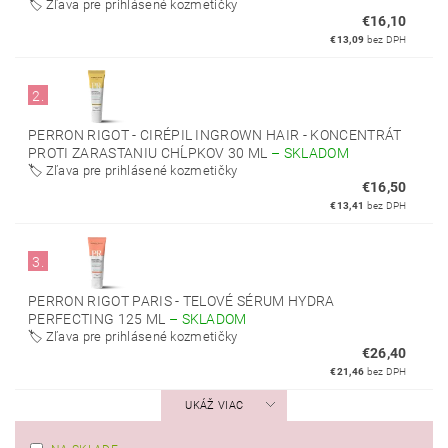
🏷️ Zľava pre prihlásené kozmetičky
€16,10
€13,09
bez DPH
2.
PERRON RIGOT - CIRÉPIL INGROWN HAIR - KONCENTRÁT
PROTI ZARASTANIU CHĹPKOV 30 ML
–
SKLADOM
🏷️ Zľava pre prihlásené kozmetičky
€16,50
€13,41
bez DPH
3.
PERRON RIGOT PARIS - TELOVÉ SÉRUM HYDRA
PERFECTING 125 ML
–
SKLADOM
🏷️ Zľava pre prihlásené kozmetičky
€26,40
€21,46
bez DPH
UKÁŽ VIAC