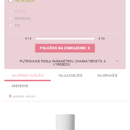
NA SKLADE
AKCIA
NOVINKA
TIP
€
16
€
33
POLOŽIEK NA ZOBRAZENIE:
8
FILTROVANIE PODĽA PARAMETROV, CHARAKTERISTÍK A
VÝROBCOV
NAJPREDÁVANEJŠIE
NAJLACNEJŠIE
NAJDRAHŠIE
ABECEDNE
8
položiek celkom