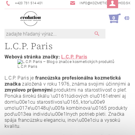
+420 731 514 401
INFO@KOZMETICKYOBCHOD.SK
0
€0
L.C.P. Paris
Webová stránka značky:
L.C.P. Paris
L.C.P. Paris je
francúzska profesionálna kozmetická
značka
založená v roku 1976, známa svojimi účinnými a
zmyslovo príjemnými
produktmi na starostlivosť o pleť.
Ponúka širokú škálu \u0161túdiových o\u0161etrení aj
dom\u00e1cu starostlivos\u0165, ktor\u00e9
umo\u017e\u0148uj\u00fa kombinova\u0165 produkty
pod\u013ea individu\u00e1lnych potrieb pleti. Značka
spája francúzsku eleganciu, inov\u00e1ciu a vysokú
kvalitu.