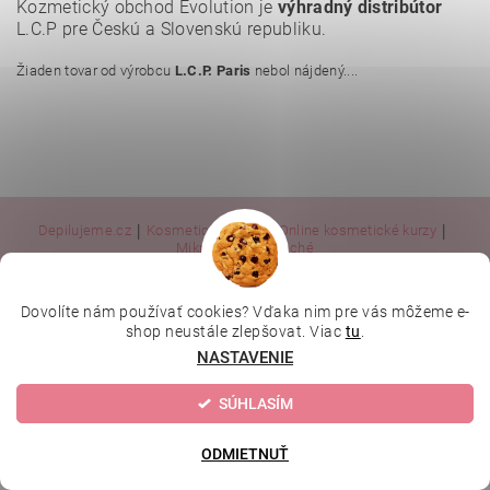
Kozmetický obchod Evolution je
výhradný distribútor
L.C.P pre Českú a Slovenskú republiku.
Žiaden tovar od výrobcu
L.C.P. Paris
nebol nájdený....
|
|
|
Depilujeme.cz
Kosmetická škola
Online kosmetické kurzy
|
MikroArt
Ella Baché
Dovolíte nám používať cookies? Vďaka nim pre vás môžeme e-
Upraviť nastavenie cookies
2026 © Kozmetický obchod, všetky práva vyhradené
shop neustále zlepšovat. Viac
tu
.
NASTAVENIE
Vytvoril Shoptet
SÚHLASÍM
ODMIETNUŤ