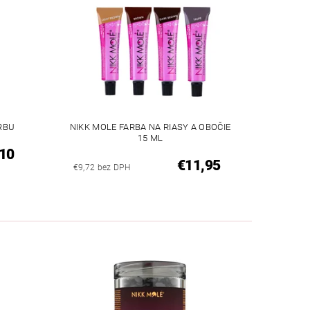
RBU
NIKK MOLE FARBA NA RIASY A OBOČIE
15 ML
10
€11,95
€9,72 bez DPH