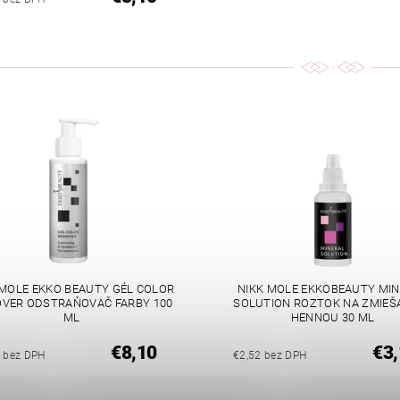
 MOLE EKKO BEAUTY GÉL COLOR
NIKK MOLE EKKOBEAUTY MI
VER ODSTRAŇOVAČ FARBY 100
SOLUTION ROZTOK NA ZMIEŠA
ML
HENNOU 30 ML
€8,10
€3,
9 bez DPH
€2,52 bez DPH