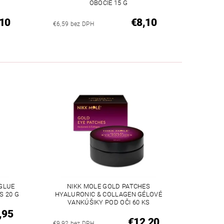
OBOČIE 15 G
10
€8,10
€6,59 bez DPH
 GLUE
NIKK MOLE GOLD PATCHES
S 20 G
HYALURONIC & COLLAGEN GÉLOVÉ
VANKÚŠIKY POD OČI 60 KS
,95
€12,20
€9,92 bez DPH