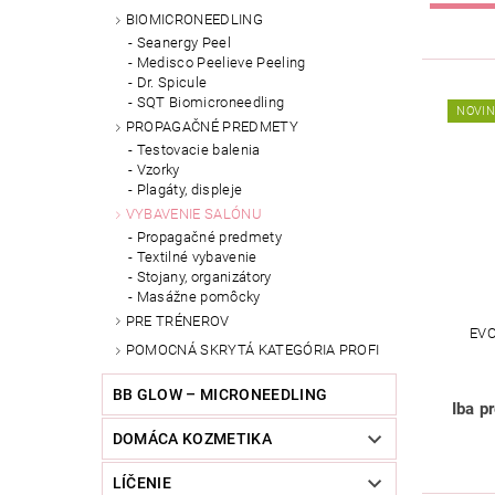
BIOMICRONEEDLING
Seanergy Peel
Medisco Peelieve Peeling
Dr. Spicule
SQT Biomicroneedling
NOVI
PROPAGAČNÉ PREDMETY
Testovacie balenia
Vzorky
Plagáty, displeje
VYBAVENIE SALÓNU
Propagačné predmety
Textilné vybavenie
Stojany, organizátory
Masážne pomôcky
PRE TRÉNEROV
EVO
POMOCNÁ SKRYTÁ KATEGÓRIA PROFI
BB GLOW – MICRONEEDLING
Iba p
DOMÁCA KOZMETIKA
LÍČENIE