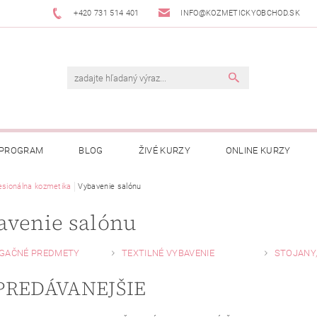
+420 731 514 401
INFO@KOZMETICKYOBCHOD.SK
 PROGRAM
BLOG
ŽIVÉ KURZY
ONLINE KURZY
esionálna kozmetika
Vybavenie salónu
avenie salónu
GAČNÉ PREDMETY
TEXTILNÉ VYBAVENIE
STOJANY
PREDÁVANEJŠIE