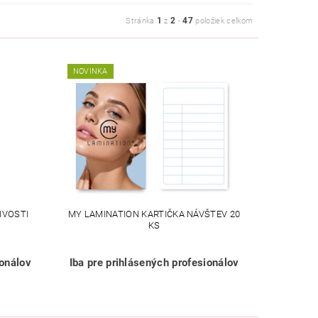
1
2
47
Stránka
z
-
položiek celkom
NOVINKA
IVOSTI
MY LAMINATION KARTIČKA NÁVŠTEV 20
KS
ionálov
Iba pre prihlásených profesionálov