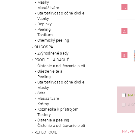
Masky
1.
Masáž tváre
Starostlivosť o očné okolie
Vzorky
Doplnky
Peeling
2.
Tonikum
Chemický peeling
OLIGOSPA
Zvýhodnené sady
3.
PROFI ELLA BACHÉ
Čistenie a odličovanie pleti
Ošetrenie tela
Peeling
Starostlivosť o očné okolie
Masky
Séra
NA 
Masáž tváre
Krémy
AKC
Kozmetika k prístrojom
Testery
Čistenie a peeling
Čistenie a odličovanie pleti
NAJPR
REFECTOCIL