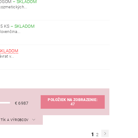
 LOGOM
–
SKLADOM
kozmetických...
 5 KS
–
SKLADOM
ovenčina...
 SKLADOM
rat v...
POLOŽIEK NA ZOBRAZENIE:
€
6987
47
STÍK A VÝROBCOV
1
2