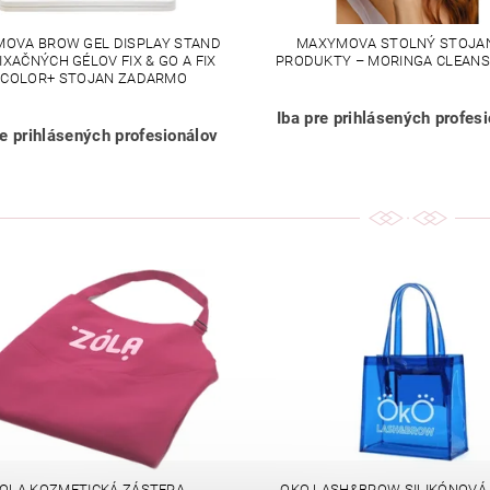
OVA BROW GEL DISPLAY STAND
MAXYMOVA STOLNÝ STOJA
FIXAČNÝCH GÉLOV FIX & GO A FIX
PRODUKTY – MORINGA CLEANSI
 COLOR+ STOJAN ZADARMO
Iba pre prihlásených profes
re prihlásených profesionálov
OLA KOZMETICKÁ ZÁSTERA
OKO LASH&BROW SILIKÓNOVÁ