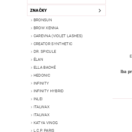
ZNAČKY
BRONSUN
BROW XENNA
CAREVNA (VIOLET LASHES)
CREATOR SYNTHETIC
DR. SPICULE
E
ÉLAN
ELLA BACHÉ
Iba p
HEDONIC
INFINITY
INFINITY HYBRID
INLEI
ITALWAX
ITALWAX
KATYA VINOG
L.C.P. PARIS