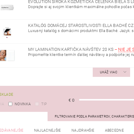
EVOLUTION ŠIROKÁ KOZMETICKÁ ČELENKA BIELA S
Doprajte si aj svojim klientkám maximálne pohodlie počas 
KATALÓG DOMÁCEJ STAROSTLIVOSTI ELLA BACHÉ CZ
Luxusný katalóg s domácimi produktmi Ella Baché. Jazyk: sl
MY LAMINATION KARTIČKA NÁVŠTEV 20 KS
–
NIE JE
Pripomeňte klientke termín ďalšej návštevy a podporte jej náv
UKÁŽ VIAC
SKLADE
€
0
IA
NOVINKA
TIP
FILTROVANIE PODĽA PARAMETROV, CHARAKTERI
EDÁVANEJŠIE
NAJLACNEJŠIE
NAJDRAHŠIE
ABECEDNE