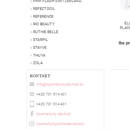
PINK FLASH SWITZERLAND
REFECTOCIL
REFERENCE
EL
RIO BEAUTY
PLACH
RUTHIE BELLE
STARPIL
Iba p
STAYVE
THUYA
ZOLA
KONTAKT
info
@
kozmetickyobchod.sk
+420 731 514 401
+420 731 514 401
Kosmetický obchod
kosmetickyobchodevolution