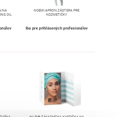
N NA
NOEMI APRON ZÁSTERA PRE
NG OIL
KOZMETIČKY
ionálov
Iba pre prihlásených profesionálov
 TAŠKA
INLEI® ZÁKAZNÍCKA KARTIČKA NA