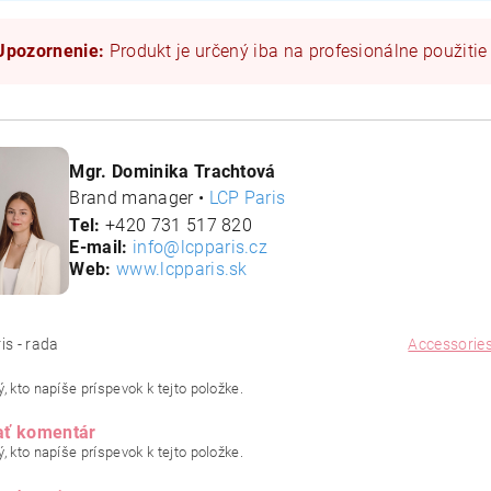
Upozornenie:
Produkt je určený iba na profesionálne použitie
Mgr. Dominika Trachtová
Brand manager •
LCP Paris
Tel:
+420 731 517 820
E-mail:
info@lcpparis.cz
Web:
www.lcpparis.sk
ris - rada
Accessorie
, kto napíše príspevok k tejto položke.
ať komentár
, kto napíše príspevok k tejto položke.