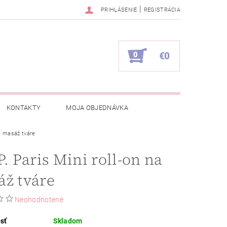
|
PRIHLÁSENIE
REGISTRÁCIA
0
€0
KONTAKTY
MOJA OBJEDNÁVKA
na masáž tváre
P. Paris Mini roll-on na
ž tváre
Neohodnotené
sť
Skladom