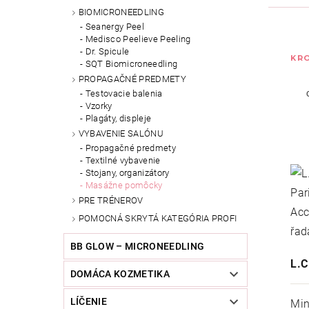
BIOMICRONEEDLING
Seanergy Peel
Medisco Peelieve Peeling
Dr. Spicule
KRO
SQT Biomicroneedling
PROPAGAČNÉ PREDMETY
Testovacie balenia
Vzorky
Plagáty, displeje
VYBAVENIE SALÓNU
Propagačné predmety
Textilné vybavenie
Stojany, organizátory
Masážne pomôcky
PRE TRÉNEROV
POMOCNÁ SKRYTÁ KATEGÓRIA PROFI
BB GLOW – MICRONEEDLING
L.
DOMÁCA KOZMETIKA
LÍČENIE
Min