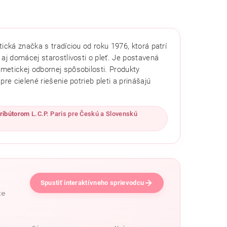
cká značka s tradíciou od roku 1976, ktorá patrí
aj domácej starostlivosti o pleť. Je postavená
metickej odbornej spôsobilosti. Produkty
re cielené riešenie potrieb pleti a prinášajú
ribútorom
L.C.P. Paris pre Českú a Slovenskú
Spustiť interaktívneho sprievodcu
te