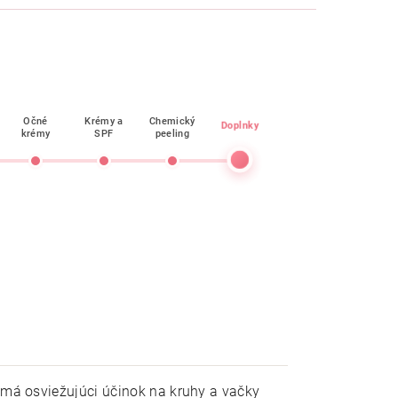
Očné
Krémy a
Chemický
Doplnky
krémy
SPF
peeling
s má osviežujúci účinok na kruhy a vačky