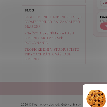
Do
BLOG
LASH LIFTING A LEPENIE RIAS: JE
Ene
LEPŠIE LEPIDLO, BALZAM ALEBO
Len p
PRÁŠOK?
Pro
ZNAČKY A SYSTÉMY NA LASH
LIFTING: AKO VYBRAŤ +
POROVNANIE
TROPICKÉ DNI V ŠTÚDIU? TIETO
TIPY ZACHRÁNIA VÁŠ LASH
LIFTING
Depi
Upraviť n
2026 © Kozmetický obchod, všetky práva vyhradené