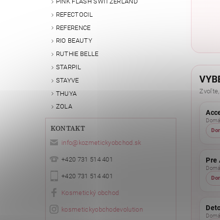
PINK FLASH SWITZERLAND
REFECTOCIL
REFERENCE
RIO BEAUTY
RUTHIE BELLE
STARPIL
VYB
STAYVE
Zvoľte,
THUYA
ZOLA
Acc
Domác
KONTAKT
Do
info
@
kozmetickyobchod.sk
+420 731 514 401
Pre 
Domác
+420 731 514 401
Do
Kosmetický obchod
Det
kosmetickyobchodevolution
Domác