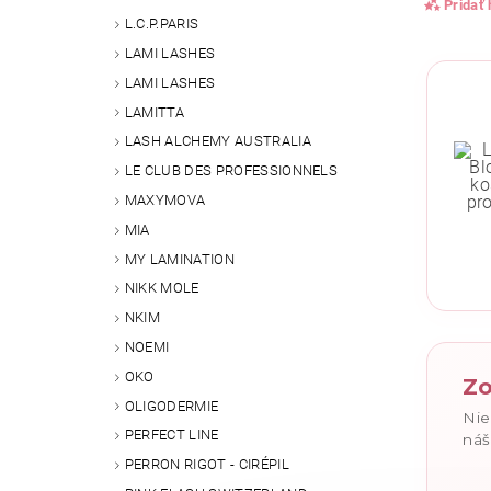
Pridať
L.C.P.PARIS
LAMI LASHES
LAMI LASHES
LAMITTA
LASH ALCHEMY AUSTRALIA
LE CLUB DES PROFESSIONNELS
MAXYMOVA
MIA
MY LAMINATION
Vlože
NIKK MOLE
NKIM
NOEMI
OKO
Zo
OLIGODERMIE
Nie
PERFECT LINE
náš
PERRON RIGOT - CIRÉPIL