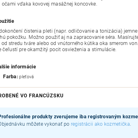
 očami vďaka kovovej masážnej koncovke.
oužitie
dokončení čistenia pleti (napr. odličovanie a tonizácia) jemne
hú pokožku. Možno použiť aj na zapracovanie séra. Masíruj
 od stredu tváre alebo od vnútorného kútika oka smerom von.
ie čeľustí pre okamžitý pocit osvieženia a stimulácie.
alšie informácie
Farba:
pleťová
ROBENÉ VO FRANCÚZSKU
Profesionálne produkty zverujeme iba registrovaným kozm
Objednávku môžete vykonať po
registrácii ako kozmetička
.