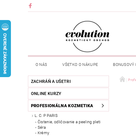
O NÁS
VŠETKO O NÁKUPE
BONUSOVÝ
Prof
ZACHRÁŇ A UŠETRI
ONLINE KURZY
PROFESIONÁLNA KOZMETIKA
L. C. P PARIS
Čistenie, odličovanie a peeling pleti
Séra
Krémy