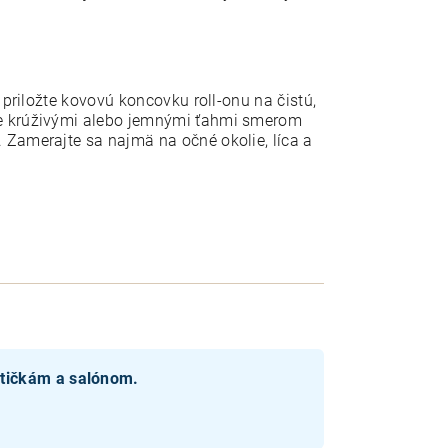
 priložte kovovú koncovku roll-onu na čistú,
te krúživými alebo jemnými ťahmi smerom
 Zamerajte sa najmä na očné okolie, líca a
etičkám a salónom.