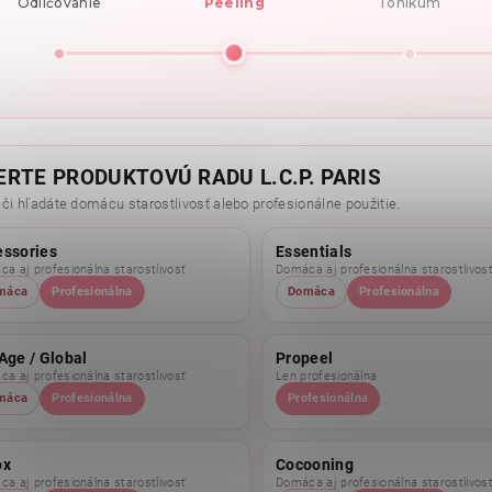
Odličovanie
Peeling
Tonikum
ERTE PRODUKTOVÚ RADU L.C.P. PARIS
 či hľadáte domácu starostlivosť alebo profesionálne použitie.
essories
Essentials
a aj profesionálna starostlivosť
Domáca aj profesionálna starostlivos
máca
Profesionálna
Domáca
Profesionálna
Age / Global
Propeel
a aj profesionálna starostlivosť
Len profesionálna
máca
Profesionálna
Profesionálna
ox
Cocooning
a aj profesionálna starostlivosť
Domáca aj profesionálna starostlivos