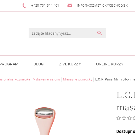
+420 731 514 401
INFO@KOZMETICKYOBCHOD.SK
 PROGRAM
BLOG
ŽIVÉ KURZY
ONLINE KURZY
esionálna kozmetika
Vybavenie salónu
Masážne pomôcky
L.C.P. Paris Mini roll-on 
L.C.
masá
Dostupno