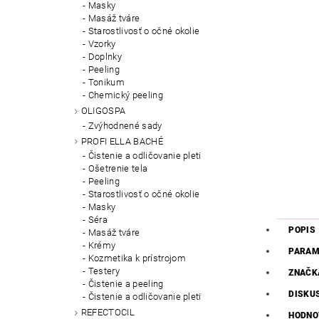
Masky
Masáž tváre
Starostlivosť o očné okolie
Vzorky
Doplnky
Peeling
Tonikum
Chemický peeling
OLIGOSPA
Zvýhodnené sady
PROFI ELLA BACHÉ
Čistenie a odličovanie pleti
Ošetrenie tela
Peeling
Starostlivosť o očné okolie
Masky
Séra
POPIS
Masáž tváre
Krémy
PARAM
Kozmetika k prístrojom
Testery
ZNAČK
Čistenie a peeling
DISKU
Čistenie a odličovanie pleti
REFECTOCIL
HODNO