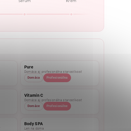
Sérum
Krém
Pure
ť
Domáca aj profesionálna starostlivosť
Domáca
Profesionálna
Vitamín C
Domáca aj profesionálna starostlivosť
Domáce
Profesionálne
Body SPA
ť
Len na doma