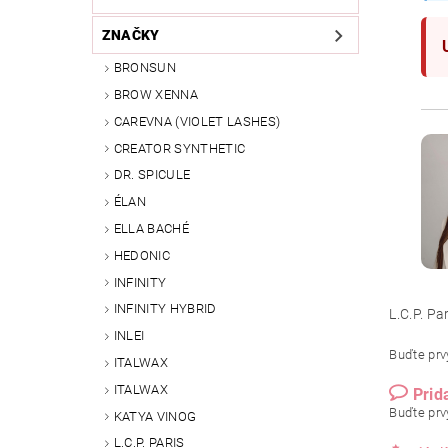
ZNAČKY
BRONSUN
BROW XENNA
CAREVNA (VIOLET LASHES)
CREATOR SYNTHETIC
DR. SPICULE
ÉLAN
ELLA BACHÉ
HEDONIC
INFINITY
INFINITY HYBRID
L.C.P. Pa
INLEI
Buďte prvý
ITALWAX
ITALWAX
Prid
Buďte prvý
KATYA VINOG
L.C.P. PARIS