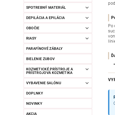
pod
SPOTREBNÝ MATERIÁL
P
DEPILÁCIA A EPILÁCIA
Po 
OBOČIE
suc
von
RIASY
lín
PARAFÍNOVÉ ZÁBALY
Ď
BIELENIE ZUBOV
KOZMETICKÉ PRÍSTROJE A
PRÍSTROJOVÁ KOZMETIKA
VY
VYBAVENIE SALÓNU
DOPLNKY
NOVINKY
AKCIA