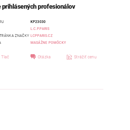
e prihlásených profesionálov
RU
KP23030
L.C.P.PARIS
TRÁNKA ZNAČKY
LCPPARIS.CZ
A
MASÁŽNE POMÔCKY
Tlač
Otázka
Strážiť cenu