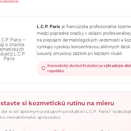
 hodnotenie
L.C.P. Paris
je francúzska profesionálna kozmeti
medzi popredné značky v oblasti profesionálnej 
na prepojení dermatologických vedomostí a koz
vynikajú vysokou koncentráciou aktívnych látok p
luxusný zmyslový zážitok pri každom rituáli.
Kozmetický obchod Evolution je
výhradným dist
republiku.
ním hodnotenie súhlasíte s
podmienkami ochrany osobných údajov
.
stavte si kozmetickú rutinu na mieru
 ste si istí správnym postupom produktov L.C.P. Paris? Vyskúšaj
ho interaktívneho sprievodcu.