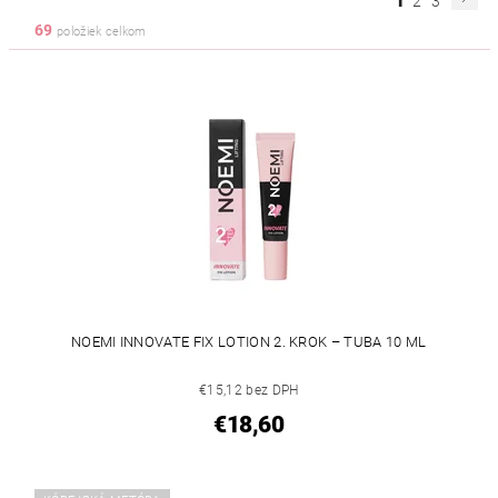
1
2
3
69
položiek celkom
NOEMI INNOVATE FIX LOTION 2. KROK – TUBA 10 ML
€15,12 bez DPH
€18,60