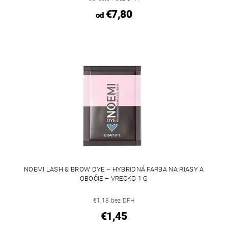
€7,80
od
NOEMI LASH & BROW DYE – HYBRIDNÁ FARBA NA RIASY A
OBOČIE – VRECKO 1 G
€1,18 bez DPH
€1,45