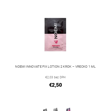
NOEMI INNOVATE FIX LOTION 2 KROK – VRECKO 1 ML
€2,03 bez DPH
€2,50