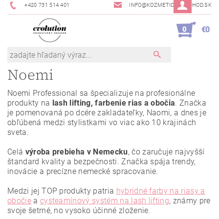
+420 731 514 401
INFO@KOZMETICKYOBCHOD.SK
0
€0
Noemi
Noemi Professional sa špecializuje na profesionálne
produkty na
lash lifting, farbenie rias a obočia
. Značka
je pomenovaná po dcére zakladateľky, Naomi, a dnes je
obľúbená medzi stylistkami vo viac ako 10 krajinách
sveta.
Celá
výroba prebieha v Nemecku
, čo zaručuje najvyšší
štandard kvality a bezpečnosti. Značka spája trendy,
inovácie a precízne nemecké spracovanie.
Medzi jej TOP produkty patria
hybridné farby na riasy a
obočie
a
cysteamínový systém na lash lifting
, známy pre
svoje šetrné, no vysoko účinné zloženie.