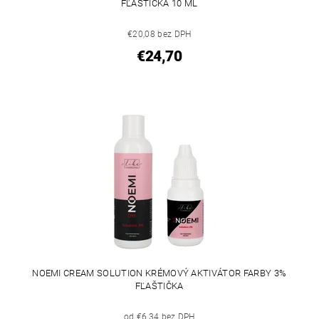
FĽAŠTIČKA 10 ML
€20,08 bez DPH
€24,70
NOEMI CREAM SOLUTION KRÉMOVÝ AKTIVÁTOR FARBY 3%
FĽAŠTIČKA
od €6,34 bez DPH