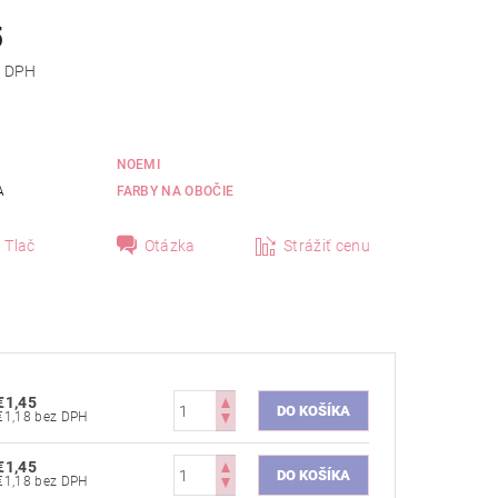
5
 bez DPH
NOEMI
A
FARBY NA OBOČIE
Tlač
Otázka
Strážiť cenu
€1,45
€1,18 bez DPH
€1,45
€1,18 bez DPH