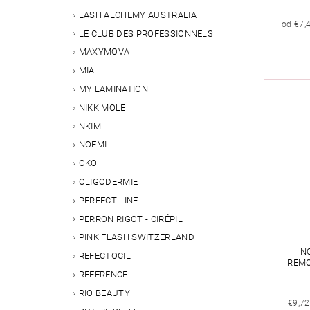
LASH ALCHEMY AUSTRALIA
od €7,
LE CLUB DES PROFESSIONNELS
MAXYMOVA
MIA
MY LAMINATION
NIKK MOLE
NKIM
NOEMI
OKO
OLIGODERMIE
PERFECT LINE
PERRON RIGOT - CIRÉPIL
PINK FLASH SWITZERLAND
N
REFECTOCIL
REMO
REFERENCE
RIO BEAUTY
€9,72