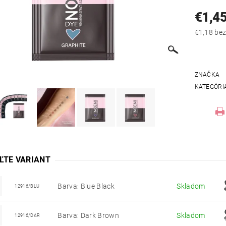
€1,4
€1,18
ZNAČKA
KATEGÓRI
ĽTE VARIANT
Barva: Blue Black
Skladom
12916/BLU
Barva: Dark Brown
Skladom
12916/DAR