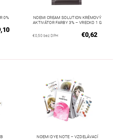
R 0%
NOEMI CREAM SOLUTION KRÉMOVÝ
AKTIVÁTOR FARBY 3% – VRECKO 1 G
,10
€0,62
€0,50 bez DPH
EB
NOEMI DYE NOTE – VZDELÁVACÍ