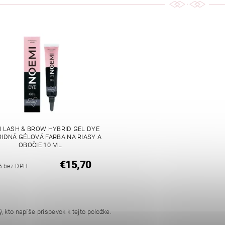
 LASH & BROW HYBRID GEL DYE
RIDNÁ GÉLOVÁ FARBA NA RIASY A
OBOČIE 10 ML
€15,70
6 bez DPH
, kto napíše príspevok k tejto položke.