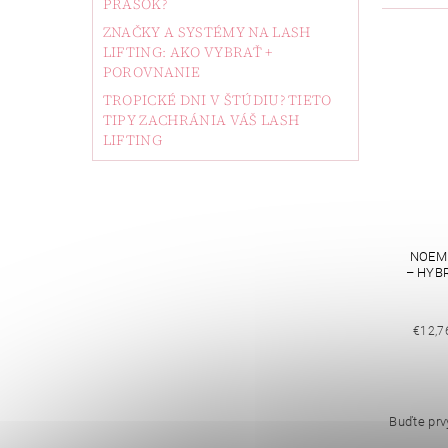
PRÁŠOK?
ZNAČKY A SYSTÉMY NA LASH
LIFTING: AKO VYBRAŤ +
POROVNANIE
TROPICKÉ DNI V ŠTÚDIU? TIETO
TIPY ZACHRÁNIA VÁŠ LASH
LIFTING
NOEMI
– HYB
€12,7
Buďte prvý