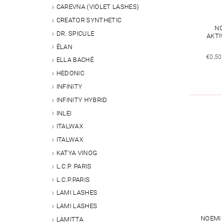
CAREVNA (VIOLET LASHES)
CREATOR SYNTHETIC
N
DR. SPICULE
AKTI
ÉLAN
€0,50
ELLA BACHÉ
HEDONIC
INFINITY
INFINITY HYBRID
INLEI
ITALWAX
ITALWAX
KATYA VINOG
L.C.P. PARIS
L.C.P.PARIS
LAMI LASHES
LAMI LASHES
NOEMI
LAMITTA