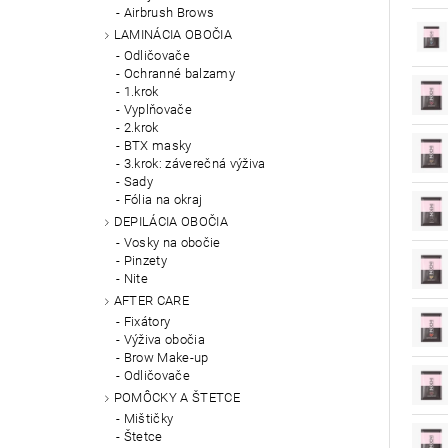
Airbrush Brows
LAMINÁCIA OBOČIA
Odličovače
Ochranné balzamy
1.krok
Vyplňovače
2.krok
BTX masky
3.krok: záverečná výživa
Sady
Fólia na okraj
DEPILÁCIA OBOČIA
Vosky na obočie
Pinzety
Nite
AFTER CARE
Fixátory
Výživa obočia
Brow Make-up
Odličovače
POMÔCKY A ŠTETCE
Mištičky
Štetce