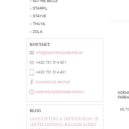
RUTHIE BELLE
STARPIL
STAYVE
THUYA
ZOLA
KONTAKT
info
@
kozmetickyobchod.sk
+420 731 514 401
+420 731 514 401
Kosmetický obchod
kosmetickyobchodevolution
NOEMI
FARBA
€8,7
BLOG
LASH LIFTING A LEPENIE RIAS: JE
LEPŠIE LEPIDLO, BALZAM ALEBO