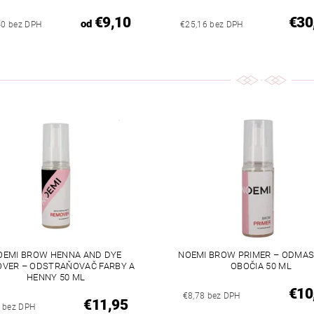
€9,10
€30
od
40 bez DPH
€25,16 bez DPH
OEMI BROW HENNA AND DYE
NOEMI BROW PRIMER – ODMA
VER – ODSTRAŇOVAČ FARBY A
OBOČIA 50 ML
HENNY 50 ML
€10
€8,78 bez DPH
€11,95
 bez DPH