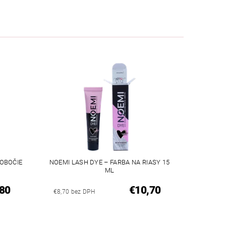
 OBOČIE
NOEMI LASH DYE – FARBA NA RIASY 15
ML
80
€10,70
€8,70 bez DPH