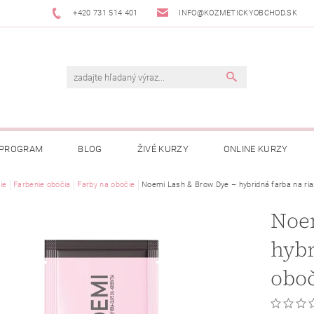
+420 731 514 401
INFO@KOZMETICKYOBCHOD.SK
 PROGRAM
BLOG
ŽIVÉ KURZY
ONLINE KURZY
ie
Farbenie obočia
Farby na obočie
Noemi Lash & Brow Dye – hybridná farba na ria
Noe
hybr
oboč