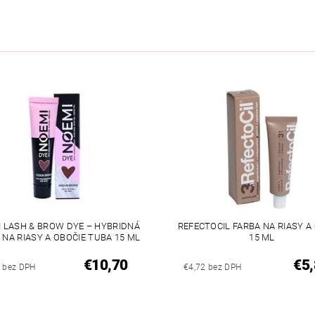
 LASH & BROW DYE – HYBRIDNÁ
REFECTOCIL FARBA NA RIASY A
 NA RIASY A OBOČIE TUBA 15 ML
15 ML
€10,70
€5,
0 bez DPH
€4,72 bez DPH