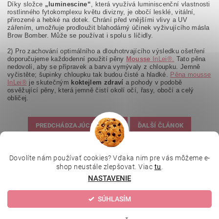
Díky složce
„luminescine“
, která využívá luminiscenční vlastnosti
rostlinného fytokomplexu květu divizny, je obočí lesklé, vitální,
přirozené a hebké na dotek. Chrání před vnějšími vlivy a UV
zářením, umožňuje prodloužit blahodárný účinek vyživujícího másla
Brow Bomber. Může se používat i spolu s líčidly.
2) Pro zachování optimálního a dlouhotrvajícího výsledku ošetření
doporučujeme každodenní použití pěny
Mousse
InLei®.
Tato pěna
nedovolí, aby se přípravek a barva vymývaly z chloupku. Jemně
vyčistěte; šupinky chloupku tak budou čisté a hladké.
Pěna mousse
InLei®
je skutečným
koktejlem zdraví
a pohody v podobě
osvěžující pěny, která jemně čistí okolí očí, řasy, obočí a celý
obličej.
PREDCHÁDZAJÚCI ČLÁNOK
ĎALŠÍ ČLÁNOK
Dovolíte nám používať cookies? Vďaka nim pre vás môžeme e-
|
|
|
Depilujeme.cz
Kosmetická škola
Online kosmetické kurzy
shop neustále zlepšovat. Viac
tu
.
|
MikroArt
Ella Baché
NASTAVENIE
SÚHLASÍM
Upraviť nastavenie cookies
2026 © Kozmetický obchod, všetky práva vyhradené
Vytvoril Shoptet