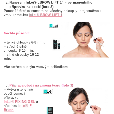
Nanesení
InLei® „BROW LIFT 1
“ – permanentního
přípravku na obočí (foto 2)
Pomocí štětečku naneste na všechny chloupky stejnoměrnou
vrstvu produktu
InLei®
BROW LIFT 1
.
Nechte působit:
– tenké chloupky
6-8 min.
– středně silné
chloupky
8-10 min.
– silné chloupky
10-12
min.
Vše setřete
suchým vatovým polštářkem.
Příprava obočí na změnu tvaru (foto 3)
– Vytvarujte jemně
obočí pomocí
přípravku
InLei®
FIXING GEL
a
hřebínku
InLei®
F-
Brush
.