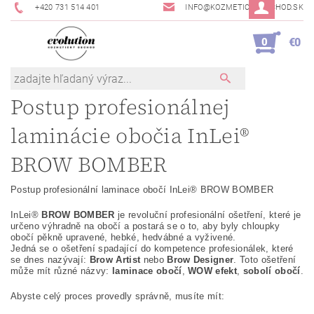
+420 731 514 401
INFO@KOZMETICKYOBCHOD.SK
0
€0
Postup profesionálnej
laminácie obočia InLei®
BROW BOMBER
Postup profesionální laminace obočí InLei® BROW BOMBER
InLei®
BROW BOMBER
je revoluční profesionální ošetření, které je
určeno výhradně na obočí a postará se o to, aby byly chloupky
obočí pěkně upravené, hebké, hedvábné a vyživené.
Jedná se o ošetření spadající do kompetence profesionálek, které
se dnes nazývají:
Brow Artist
nebo
Brow Designer
. Toto ošetření
může mít různé názvy:
laminace obočí
,
WOW efekt
,
sobolí obočí
.
Abyste celý proces provedly správně, musíte mít: