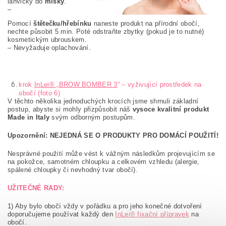
lahvičky do
misky
.
–
Pomocí
štětečku/hřebínku
naneste produkt na přírodní obočí,
nechte působit 5 min. Poté odstraňte zbytky (pokud je to nutné)
kosmetickým ubrouskem.
– Nevyžaduje oplachování.
krok
InLei® „BROW BOMBER 3
“ – vyživující prostředek na
obočí (foto 6)
V těchto několika jednoduchých krocích jsme shrnuli základní
postup, abyste si mohly přizpůsobit náš
vysoce kvalitní produkt
Made in Italy
svým odborným postupům.
Upozornění: NEJEDNÁ SE O PRODUKTY PRO DOMÁCÍ POUŽITÍ!
Nesprávné použití může vést k vážným následkům projevujícím se
na pokožce, samotném chloupku a celkovém vzhledu (alergie,
spálené chloupky či nevhodný tvar obočí).
UŽITEČNÉ RADY:
1) Aby bylo obočí vždy v pořádku a pro jeho konečné dotvoření
doporučujeme používat každý den
InLei® fixační přípravek
na
obočí.