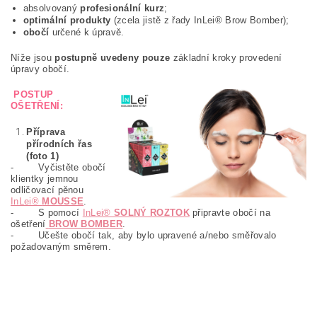
absolvovaný
profesionální kurz
;
optimální produkty
(zcela jistě z řady InLei® Brow Bomber);
obočí
určené k úpravě.
Níže jsou
postupně uvedeny pouze
základní kroky provedení
úpravy obočí.
POSTUP
OŠETŘENÍ:
Příprava
přírodních řas
(foto 1)
- Vyčistěte obočí
klientky jemnou
odličovací pěnou
InLei®
MOUSSE
.
- S pomocí
InLei®
SOLNÝ ROZTOK
připravte obočí na
ošetření
BROW BOMBER
.
- Učešte obočí tak, aby bylo upravené a/nebo směřovalo
požadovaným směrem.