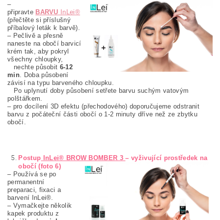
–
připravte
BARVU
InLei®
(přečtěte si příslušný
příbalový leták k barvě).
– Pečlivě a přesně
naneste na obočí barvicí
krém tak, aby pokryl
všechny chloupky,
nechte působit
6-12
min
. Doba působení
závisí na typu barveného chloupku.
Po uplynutí doby působení setřete barvu suchým vatovým
polštářkem.
– pro docílení 3D efektu (přechodového) doporučujeme odstranit
barvu z počáteční části obočí o 1-2 minuty dříve než ze zbytku
obočí.
Postup
InLei® BROW BOMBER 3
– vyživující prostředek na
obočí (foto 6)
– Používá se po
permanentní
preparaci, fixaci a
barvení InLei®.
– Vymačkejte několik
kapek produktu z