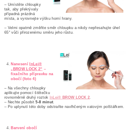
– Umístěte chloupky
tak, aby překrývaly
případná prázdná
místa, a vyrovnejte výšku horní hrany.
– Velmi opatrně změňte směr chloupku a nikdy nepřesahujte úhel
65° vůči přirozenému směru jeho růstu.
Nanesení
InLei®
„BROW LOCK 2“
–
fixačního přípravku na
obočí (foto 4)
– Na všechny chloupky
aplikujte pomocí štětečku
rovnoměrně druhý roztok
InLei®
BROW LOCK 2
.
– Nechte působit
5-8 minut
.
– Po uplynutí této doby odstraňte navlhčeným vatovým polštářkem.
Barvení obočí