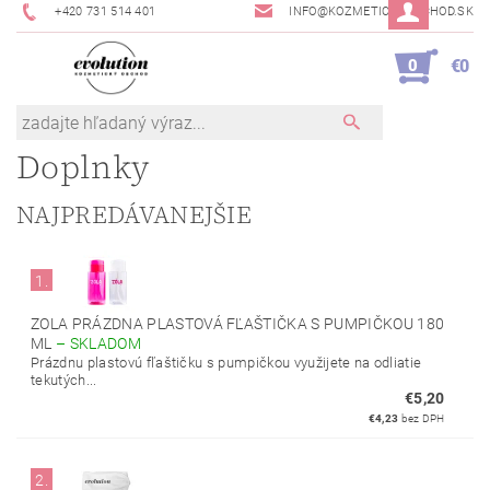
+420 731 514 401
INFO@KOZMETICKYOBCHOD.SK
0
€0
Doplnky
NAJPREDÁVANEJŠIE
1.
ZOLA PRÁZDNA PLASTOVÁ FĽAŠTIČKA S PUMPIČKOU 180
ML
–
SKLADOM
Prázdnu plastovú fľaštičku s pumpičkou využijete na odliatie
tekutých...
€5,20
€4,23
bez DPH
2.