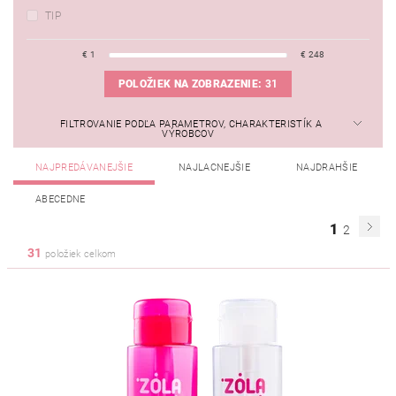
TIP
€
1
€
248
POLOŽIEK NA ZOBRAZENIE:
31
FILTROVANIE PODĽA PARAMETROV, CHARAKTERISTÍK A
VÝROBCOV
NAJPREDÁVANEJŠIE
NAJLACNEJŠIE
NAJDRAHŠIE
ABECEDNE
1
2
31
položiek celkom