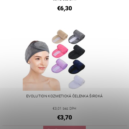
€6,30
EVOLUTION KOZMETICKÁ ČELENKA ŠIROKÁ
€3,01 bez DPH
€3,70