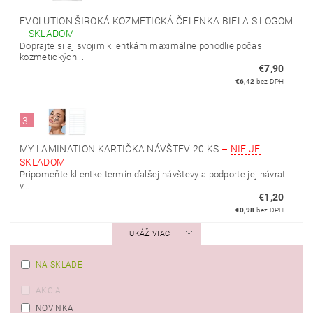
EVOLUTION ŠIROKÁ KOZMETICKÁ ČELENKA BIELA S LOGOM
–
SKLADOM
Doprajte si aj svojim klientkám maximálne pohodlie počas
kozmetických...
€7,90
€6,42
bez DPH
3.
MY LAMINATION KARTIČKA NÁVŠTEV 20 KS
–
NIE JE
SKLADOM
Pripomeňte klientke termín ďalšej návštevy a podporte jej návrat
v...
€1,20
€0,98
bez DPH
UKÁŽ VIAC
NA SKLADE
AKCIA
NOVINKA