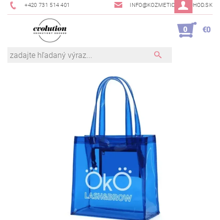
+420 731 514 401
INFO@KOZMETICKYOBCHOD.SK
0
€0