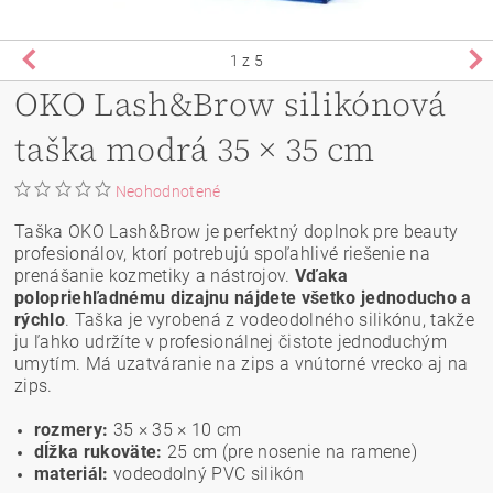
1
z 5
OKO Lash&Brow silikónová
taška modrá 35 × 35 cm
Neohodnotené
Taška OKO Lash&Brow je perfektný doplnok pre beauty
profesionálov, ktorí potrebujú spoľahlivé riešenie na
prenášanie kozmetiky a nástrojov.
Vďaka
polopriehľadnému dizajnu nájdete všetko jednoducho a
rýchlo
. Taška je vyrobená z vodeodolného silikónu, takže
ju ľahko udržíte v profesionálnej čistote jednoduchým
umytím. Má uzatváranie na zips a vnútorné vrecko aj na
zips.
rozmery:
35 × 35 × 10 cm
dĺžka rukoväte:
25 cm (pre nosenie na ramene)
materiál:
vodeodolný PVC silikón