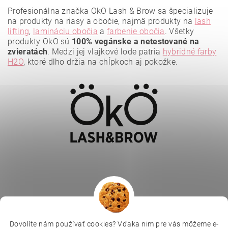
Profesionálna značka OkO Lash & Brow sa špecializuje
na produkty na riasy a obočie, najmä produkty na
lash
lifting
,
lamináciu obočia
a
farbenie obočia
. Všetky
produkty OkO sú
100% vegánske a netestované na
zvieratách
. Medzi jej vlajkové lode patria
hybridné farby
H2O
, ktoré dlho držia na chĺpkoch aj pokožke.
Vložením hodnotenie súhlasíte s
podmienkami ochrany
osobných údajov
.
Dovolíte nám používať cookies? Vďaka nim pre vás môžeme e-
Depilujeme.cz
Kosmetická škola
Online kosmetické kurzy