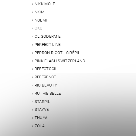
NIKK MOLE
NKIM
NOEMI
OKO
OLIGODERMIE
PERFECT LINE
PERRON RIGOT - CIRÉPIL
PINK FLASH SWITZERLAND
REFECTOCIL
REFERENCE
RIO BEAUTY
RUTHIE BELLE
STARPIL
STAYVE
THUYA
ZOLA