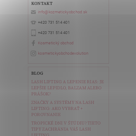
KONTAKT
info
@
kozmetickyobchod.sk
+420 731 514 401
+420 731 514 401
Kosmetický obchod
kosmetickyobchodevolution
BLOG
LASH LIFTING A LEPENIE RIAS: JE
LEPŠIE LEPIDLO, BALZAM ALEBO
PRÁŠOK?
ZNAČKY A SYSTÉMY NA LASH
LIFTING: AKO VYBRAŤ +
POROVNANIE
TROPICKÉ DNI V ŠTÚDIU? TIETO
TIPY ZACHRÁNIA VÁŠ LASH
LIFTING