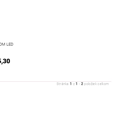
OM LED
5,30
1
1
2
Stránka
z
-
položiek celkom