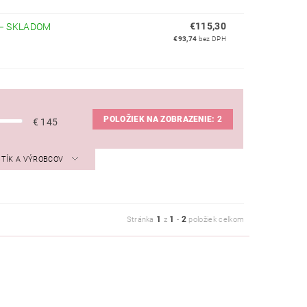
€115,30
–
SKLADOM
€93,74
bez DPH
POLOŽIEK NA ZOBRAZENIE:
2
€
145
STÍK A VÝROBCOV
1
1
2
Stránka
z
-
položiek celkom