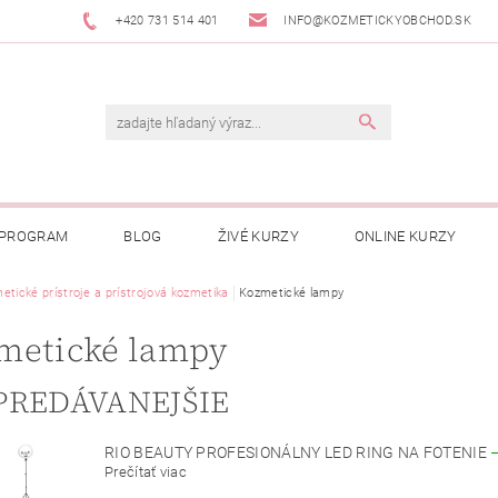
+420 731 514 401
INFO@KOZMETICKYOBCHOD.SK
 PROGRAM
BLOG
ŽIVÉ KURZY
ONLINE KURZY
etické prístroje a prístrojová kozmetika
Kozmetické lampy
metické lampy
PREDÁVANEJŠIE
RIO BEAUTY PROFESIONÁLNY LED RING NA FOTENIE
Prečítať viac