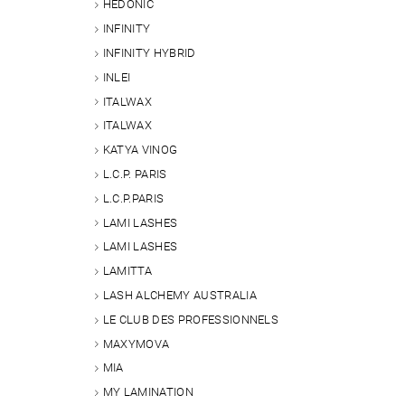
HEDONIC
INFINITY
INFINITY HYBRID
INLEI
ITALWAX
ITALWAX
KATYA VINOG
L.C.P. PARIS
L.C.P.PARIS
LAMI LASHES
LAMI LASHES
LAMITTA
LASH ALCHEMY AUSTRALIA
LE CLUB DES PROFESSIONNELS
MAXYMOVA
MIA
MY LAMINATION