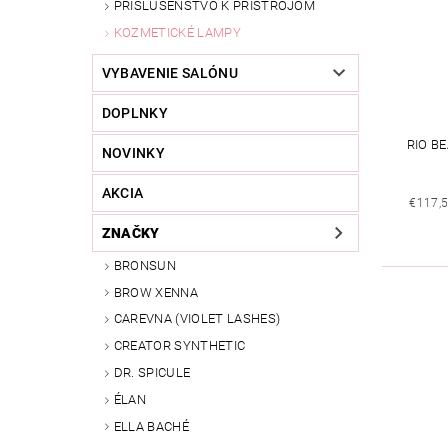
PRÍSLUŠENSTVO K PRÍSTROJOM
KOZMETICKÉ LAMPY
VYBAVENIE SALÓNU
DOPLNKY
RIO B
NOVINKY
AKCIA
€117,5
ZNAČKY
BRONSUN
BROW XENNA
CAREVNA (VIOLET LASHES)
CREATOR SYNTHETIC
DR. SPICULE
ÉLAN
ELLA BACHÉ