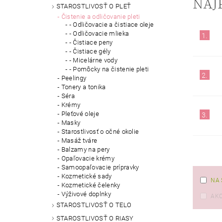
NAJ
STAROSTLIVOSŤ O PLEŤ
Čistenie a odličovanie pleti
- Odličovacie a čistiace oleje
- Odličovacie mlieka
1.
- Čistiace peny
- Čistiace gély
- Micelárne vody
- Pomôcky na čistenie pleti
2.
Peelingy
Tonery a tonika
Séra
Krémy
Pleťové oleje
3.
Masky
Starostlivosť o očné okolie
Masáž tváre
Balzamy na pery
Opaľovacie krémy
Samoopaľovacie prípravky
Kozmetické sady
NA 
Kozmetické čelenky
Výživové doplnky
AKC
STAROSTLIVOSŤ O TELO
STAROSTLIVOSŤ O RIASY