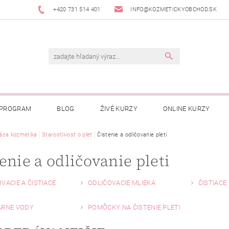
+420 731 514 401
INFO@KOZMETICKYOBCHOD.SK
 PROGRAM
BLOG
ŽIVÉ KURZY
ONLINE KURZY
ca kozmetika
Starostlivosť o pleť
Čistenie a odličovanie pleti
enie a odličovanie pleti
VACIE A ČISTIACE
ODLIČOVACIE MLIEKA
ČISTIACE
ÁRNE VODY
POMÔCKY NA ČISTENIE PLETI