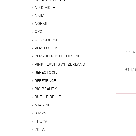
NIKK MOLE
NKIM
NOEMI
OKO
OLIGODERMIE
PERFECT LINE
ZOLA
PERRON RIGOT - CIRÉPIL
PINK FLASH SWITZERLAND
€14,1
REFECTOCIL
REFERENCE
RIO BEAUTY
RUTHIE BELLE
STARPIL
STAYVE
THUYA
ZOLA