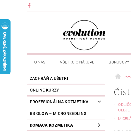
O NÁS
VŠETKO O NÁKUPE
BONUSOVÝ
Domá
ZACHRÁŇ A UŠETRI
Čist
ONLINE KURZY
PROFESIONÁLNA KOZMETIKA
ODLIČO
OLEJE
BB GLOW – MICRONEEDLING
MICEL
DOMÁCA KOZMETIKA