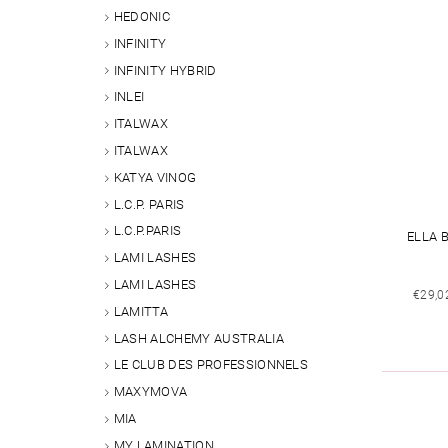
HEDONIC
INFINITY
INFINITY HYBRID
INLEI
ITALWAX
ITALWAX
KATYA VINOG
L.C.P. PARIS
L.C.P.PARIS
ELLA 
LAMI LASHES
LAMI LASHES
€29,0
LAMITTA
LASH ALCHEMY AUSTRALIA
LE CLUB DES PROFESSIONNELS
MAXYMOVA
MIA
MY LAMINATION