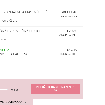
RE NORMÁLNU A MASTNÚ PLEŤ
od €11,40
€9,27
bez DPH
nečistôt a...
KČNÝ HYDRATAČNÝ FLUID 10
€20,30
€16,50
bez DPH
oľkými...
€42,40
LADOM
ch ELLA BACHÉ za...
€34,47
bez DPH
POLOŽIEK NA ZOBRAZENIE:
€
50
40
STÍK A VÝROBCOV