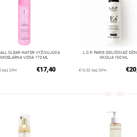
 ALL CLEAR WATER VYŽIVUJÚCA
L.C.P. PARIS ODLIČOVAČ OČ
MICELÁRNA VODA 170 ML
OKOLIA 100 ML
€17,40
€20
5 bez DPH
€16,50 bez DPH