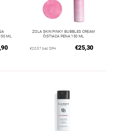
GA
ZOLA SKIN PINKY BUBBLES CREAM
150 ML
ČISTIACA PENA 150 ML
,90
€25,30
€20,57 bez DPH