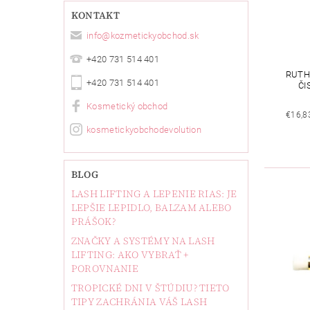
KONTAKT
info
@
kozmetickyobchod.sk
+420 731 514 401
RUTH
+420 731 514 401
ČI
Kosmetický obchod
€16,8
kosmetickyobchodevolution
BLOG
LASH LIFTING A LEPENIE RIAS: JE
LEPŠIE LEPIDLO, BALZAM ALEBO
PRÁŠOK?
ZNAČKY A SYSTÉMY NA LASH
LIFTING: AKO VYBRAŤ +
POROVNANIE
TROPICKÉ DNI V ŠTÚDIU? TIETO
TIPY ZACHRÁNIA VÁŠ LASH