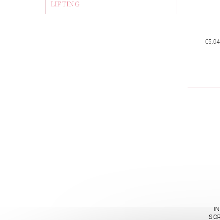
LIFTING
€5,0
I
SCR