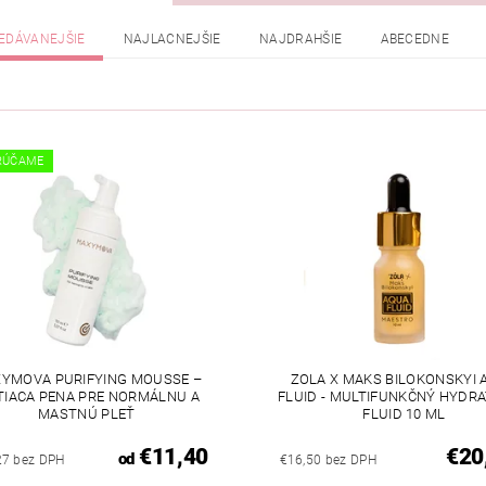
EDÁVANEJŠIE
NAJLACNEJŠIE
NAJDRAHŠIE
ABECEDNE
RÚČAME
YMOVA PURIFYING MOUSSE –
ZOLA X MAKS BILOKONSKYI 
TIACA PENA PRE NORMÁLNU A
FLUID - MULTIFUNKČNÝ HYDR
MASTNÚ PLEŤ
FLUID 10 ML
€11,40
€20
od
27 bez DPH
€16,50 bez DPH