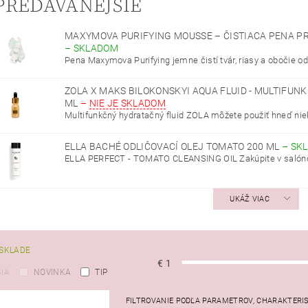
PREDÁVANEJŠIE
MAXYMOVA PURIFYING MOUSSE – ČISTIACA PENA P
–
SKLADOM
Pena Maxymova Purifying jemne čistí tvár, riasy a obočie od 
ZOLA X MAKS BILOKONSKYI AQUA FLUID - MULTIFUN
ML
–
NIE JE SKLADOM
Multifunkčný hydratačný fluid ZOLA môžete použiť hneď niek
ELLA BACHÉ ODLIČOVACÍ OLEJ TOMATO 200 ML
–
SK
ELLA PERFECT - TOMATO CLEANSING OIL Zakúpite v salóno
UKÁŽ VIAC
SKLADE
€
1
IA
NOVINKA
TIP
FILTROVANIE PODĽA PARAMETROV, CHARAKTERI