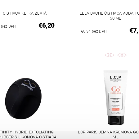
ČISTIACA KEFKA ZLATÁ
ELLA BACHÉ ČISTIACA VODA 
50 ML
€6,20
4 bez DPH
€7,
€6,34 bez DPH
NFINITY HYBRID EXFOLIATING
LCP PARIS JEMNÁ KRÉMOVÁ G
UBBER SILIKÓNOVÁ ČISTIACA
ML