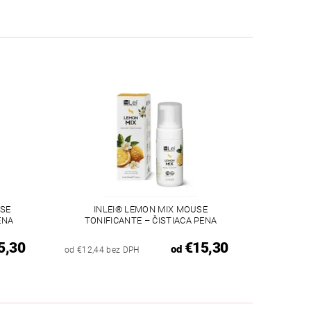
SE
INLEI® LEMON MIX MOUSE
ENA
TONIFICANTE – ČISTIACA PENA
5,30
€15,30
od
od €12,44 bez DPH