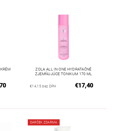
I KRÉM
ZOLA ALL IN ONE HYDRATAČNÉ
ZJEMŇUJÚCE TONIKUM 170 ML
70
€17,40
€14,15 bez DPH
DARČEK ZDARMA