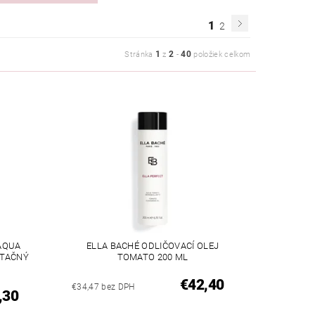
1
2
1
2
40
Stránka
z
-
položiek celkom
AQUA
ELLA BACHÉ ODLIČOVACÍ OLEJ
ATAČNÝ
TOMATO 200 ML
€42,40
€34,47 bez DPH
,30