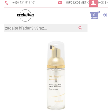
+420 731 514 401
INFO@KOZMETICKYOBCHOD.SK
0
€0