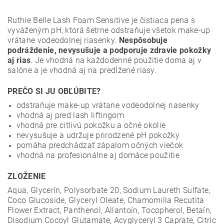
Ruthie Belle Lash Foam Sensitive je čistiaca pena s
vyváženým pH, ktorá šetrne odstraňuje všetok make-up
vrátane vodeodolnej riasenky.
Nespôsobuje
podráždenie, nevysušuje a podporuje zdravie pokožky
aj rias
. Je vhodná na každodenné použitie doma aj v
salóne a je vhodná aj na predĺžené riasy.
PREČO SI JU OBĽÚBITE?
odstraňuje make-up vrátane vodeodolnej riasenky
vhodná aj pred lash liftingom
vhodná pre citlivú pokožku a očné okolie
nevysušuje a udržuje prirodzené pH pokožky
pomáha predchádzať zápalom očných viečok
vhodná na profesionálne aj domáce použitie
ZLOŽENIE
Aqua, Glycerín, Polysorbate 20, Sodium Laureth Sulfate,
Coco Glucoside, Glyceryl Oleate, Chamomilla Recutita
Flower Extract, Panthenol, Allantoín, Tocopherol, Betaín,
Disodium Cocoyl Glutamate, Acyglyceryl 3 Caprate, Citric