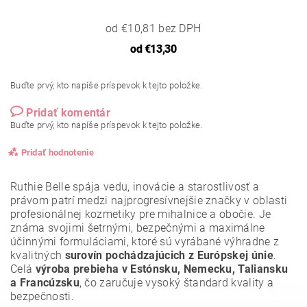
od €10,81 bez DPH
od
€13,30
Buďte prvý, kto napíše príspevok k tejto položke.
Pridať komentár
Buďte prvý, kto napíše príspevok k tejto položke.
Pridať hodnotenie
Ruthie Belle spája vedu, inovácie a starostlivosť a
právom patrí medzi najprogresívnejšie značky v oblasti
profesionálnej kozmetiky pre mihalnice a obočie. Je
známa svojimi
šetrnými, bezpečnými a maximálne
účinnými formuláciami
, ktoré sú vyrábané výhradne z
kvalitných
surovín pochádzajúcich z Európskej únie
.
Celá
výroba prebieha v Estónsku, Nemecku, Taliansku
a Francúzsku
, čo zaručuje vysoký štandard kvality a
bezpečnosti.