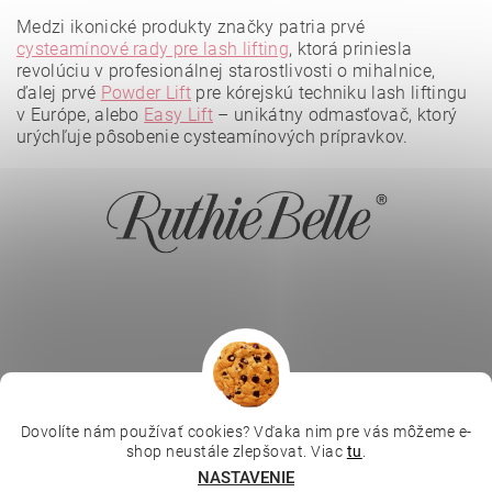
Medzi ikonické produkty značky patria prvé
cysteamínové rady pre lash lifting
, ktorá priniesla
revolúciu v profesionálnej starostlivosti o mihalnice,
ďalej prvé
Powder Lift
pre kórejskú techniku lash liftingu
Vložením hodnotenie súhlasíte s
podmienkami ochrany
osobných údajov
.
v Európe, alebo
Easy Lift
– unikátny odmasťovač, ktorý
urýchľuje pôsobenie cysteamínových prípravkov.
Dovolíte nám používať cookies? Vďaka nim pre vás môžeme e-
|
|
|
Depilujeme.cz
Kosmetická škola
Online kosmetické kurzy
shop neustále zlepšovat. Viac
tu
.
|
MikroArt
Ella Baché
NASTAVENIE