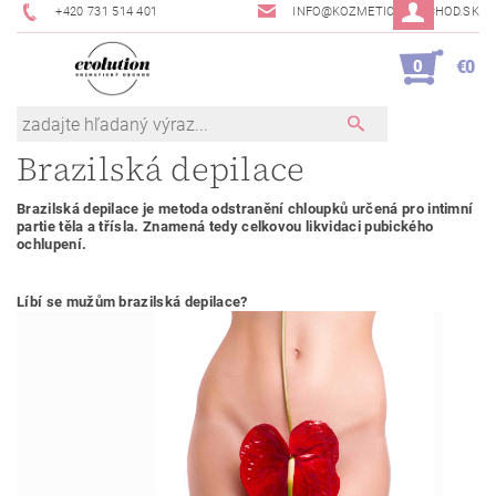
+420 731 514 401
INFO@KOZMETICKYOBCHOD.SK
0
€0
Brazilská depilace
Brazilská depilace je metoda odstranění chloupků určená pro intimní
partie těla a třísla. Znamená tedy celkovou likvidaci pubického
ochlupení.
Líbí se mužům brazilská depilace?