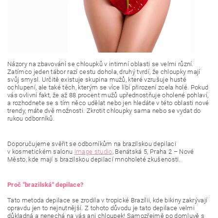
Názory na zbavování se chloupků v intimní oblasti se velmi různí.
Zatímco jeden tábor razí cestu dohola, druhý tvrdí, že chloupky mají
svůj smysl. Určitě existuje skupina mužů, které vzrušuje husté
ochlupení, ale také těch, kterým se více líbí přirození zcela holé. Pokud
vás ovlivní fakt, že až 88 procent mužů upřednostňuje oholené pohlaví,
a rozhodnete se s tím něco udělat nebo jen hledáte v této oblasti nové
trendy, máte dvě možnosti. Zkrotit chloupky sama nebo se vydat do
rukou odborníků.
Doporučujeme svěřit se odborníkům na brazilskou depilaci
v kosmetickém salonu
Image studio
, Benátská 5, Praha 2 – Nové
Město, kde mají s brazilskou depilací mnoholeté zkušenosti.
Proč "brazilská" depilace?
Tato metoda depilace se zrodila v tropické Brazílii, kde bikiny zakrývají
opravdu jen to nejnutnější. Z tohoto důvodu je tato depilace velmi
důkladná a nenechá na vás ani chloupek! Samozřejmě po domluvě s