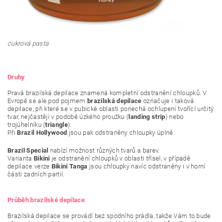
cukrová pasta
Druhy
Pravá brazilská depilace znamená kompletní odstranění chloupků. V
Evropě se ale pod pojmem
brazilská depilace
označuje i taková
depilace, při které se v pubické oblasti ponechá ochlupení tvořící určitý
tvar, nejčastěji v podobě úzkého proužku (
landing strip
) nebo
trojúhelníku (
triangle
).
Při
Brazil Hollywood
jsou pak odstraněny chloupky úplně.
Brazil Special
nabízí možnost různých tvarů a barev.
Varianta
Bikini
je odstranění chloupků v oblasti třísel, v případě
depilace verze
Bikini Tanga
jsou chloupky navíc odstraněny i v horní
části zadních partií.
Průběh brazilské depilace
Brazilská depilace se provádí bez spodního prádla, takže Vám to bude