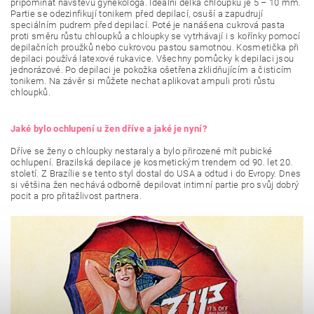
připomínat návštěvu gynekologa. Ideální délka chloupků je 5 – 10 mm.
Partie se odezinfikují tonikem před depilací, osuší a zapudrují
speciálním pudrem před depilací. Poté je nanášena cukrová pasta
proti směru růstu chloupků a chloupky se vytrhávají i s kořínky pomocí
depilačních proužků nebo cukrovou pastou samotnou. Kosmetička při
depilaci používá latexové rukavice. Všechny pomůcky k depilaci jsou
jednorázové. Po depilaci je pokožka ošetřena zklidňujícím a čisticím
tonikem. Na závěr si můžete nechat aplikovat ampuli proti růstu
chloupků.
Jaké bylo ochlupení u žen dříve a jaké je nyní?
Dříve se ženy o chloupky nestaraly a bylo přirozené mít pubické
ochlupení. Brazilská depilace je kosmetickým trendem od 90. let 20.
století. Z Brazílie se tento styl dostal do USA a odtud i do Evropy. Dnes
si většina žen nechává odborně depilovat intimní partie pro svůj dobrý
pocit a pro přitažlivost partnera.