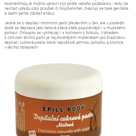
kosmetičkou je možno upravit styl podle vašeho požadavku - tedy lze
nechat vpředu úzký proužek či trojúhelníček. Depilují se také genitálie
a zadní partie (oblast análu).
Jedná se o depilaci intimních partií především u žen, ale v poslední
době se depilace jako taková stává stále populárnější i u mužského
pohlaví. Chloupky se vytrhávají i s kořínkem z folikulu. Vzhledem
k citlivosti těchto partií je nejvhodnějším materiálem pro brazilskou
depilaci cukrová pasta, která nepoškodí jemnou pokožku a sliznice
v těchto oblastech.