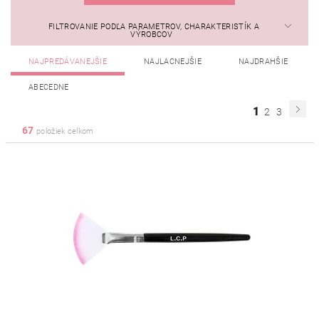
FILTROVANIE PODĽA PARAMETROV, CHARAKTERISTÍK A
VÝROBCOV
NAJPREDÁVANEJŠIE
NAJLACNEJŠIE
NAJDRAHŠIE
ABECEDNE
1
2
3
67
položiek celkom