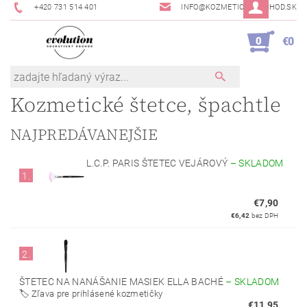
+420 731 514 401
INFO@KOZMETICKYOBCHOD.SK
0
€0
Kozmetické štetce, špachtle
NAJPREDÁVANEJŠIE
L.C.P. PARIS ŠTETEC VEJÁROVÝ
–
SKLADOM
1.
€7,90
€6,42
bez DPH
2.
ŠTETEC NA NANÁŠANIE MASIEK ELLA BACHÉ
–
SKLADOM
🏷️ Zľava pre prihlásené kozmetičky
€11,95