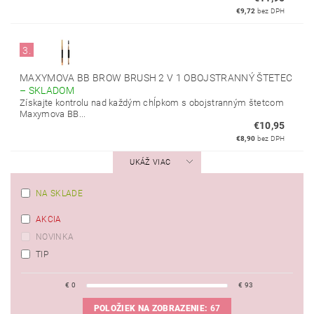
€9,72
bez DPH
3.
MAXYMOVA BB BROW BRUSH 2 V 1 OBOJSTRANNÝ ŠTETEC
–
SKLADOM
Získajte kontrolu nad každým chĺpkom s obojstranným štetcom
Maxymova BB...
€10,95
€8,90
bez DPH
UKÁŽ VIAC
NA SKLADE
AKCIA
NOVINKA
TIP
€
0
€
93
POLOŽIEK NA ZOBRAZENIE:
67