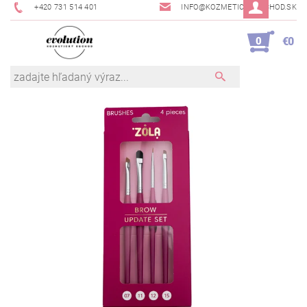
+420 731 514 401
INFO@KOZMETICKYOBCHOD.SK
0
€0