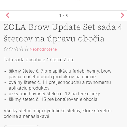
1
z 5
ZOLA Brow Update Set sada 4
štetcov na úpravu obočia
Neohodnotené
Táto sada obsahuje 4 štetce Zola:
šikmý štetec č. 7 pre aplikáciu farieb, henny, brow
pascu a ošetrujúcich produktov na obočie
oválny štetec č. 11 pre jednoduchú a rovnomernú
aplikáciu produktov
úzky podlhovastý štetec č. 12 na tenké linky
šikmý štetec č. 15 pre kontúrovanie obočia
Všetky štetce majú syntetické štetiny, ktoré sú veľmi
odolné a nenasiakavé.