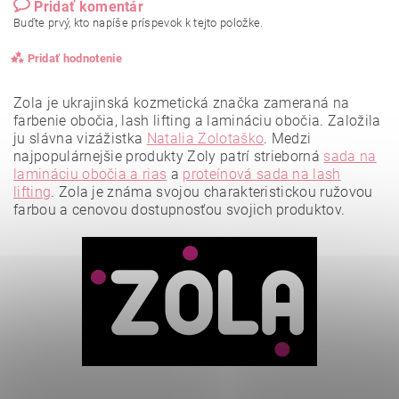
Pridať komentár
Buďte prvý, kto napíše príspevok k tejto položke.
Pridať hodnotenie
Zola je ukrajinská kozmetická značka zameraná na
farbenie obočia, lash lifting a lamináciu obočia. Založila
ju slávna vizážistka
Natalia Zolotaško
.
Medzi
najpopulárnejšie produkty Zoly patrí strieborná
sada na
lamináciu obočia a rias
a
proteínová sada na lash
lifting
.
Zola je známa svojou charakteristickou ružovou
farbou a cenovou dostupnosťou svojich produktov.
Vložením hodnotenie súhlasíte s
podmienkami ochrany
osobných údajov
.