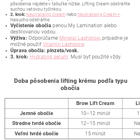
pôsobenia nájdete v tabuľke nižšie. Lifting Cream odstráňte
suchou vatovou tyčinkou.
2. krok:
Neutralising Cream
nebo
Neutralising Cream +
.
Nasucho odstráňte.
Vyčistenie obočia
penou My Lamination alebo
destilovanou vodou.
Výživa:
Odporúčame
Mineral Lashbrow
, prípadne je
možné použiť
Vitamín Lashbrow
.
Úprava obočia: pinzeta/vosk.
3. krok:
Hydrating serum
. Musí byť použité vždy.
Doba pôsobenia lifting krému podľa typu
obočia
Brow Lift Cream
L
Jemné obočie
10–12 minút
1
Stredne tvrdé obočie
12–15 minút
Ne
Veľmi tvrdé obočie
15 minút
Ne