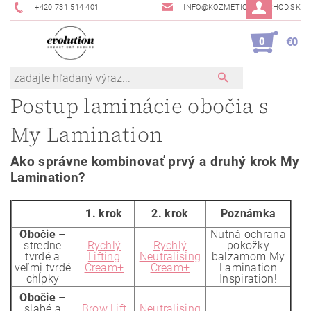
+420 731 514 401
INFO@KOZMETICKYOBCHOD.SK
0
€0
Postup laminácie obočia s
My Lamination
Ako správne kombinovať prvý a druhý krok My
Lamination?
1. krok
2. krok
Poznámka
Obočie
–
Nutná ochrana
stredne
Rychlý
Rychlý
pokožky
tvrdé a
Lifting
Neutralising
balzamom My
veľmi tvrdé
Cream+
Cream+
Lamination
chĺpky
Inspiration!
Obočie
–
slabé a
Brow Lift
Neutralising