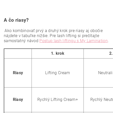
A čo riasy?
Ako kombinovať prvý a druhý krok pre riasy aj obočie
nájdete v tabuľke nižšie. Pre lash lifting si prečítajte
samostatný návod
Postup lash liftingu s My Lamination
.
1. krok
2
Riasy
Lifting Cream
Neutral
Riasy
Rychlý Lifting Cream+
Rychlý Neut