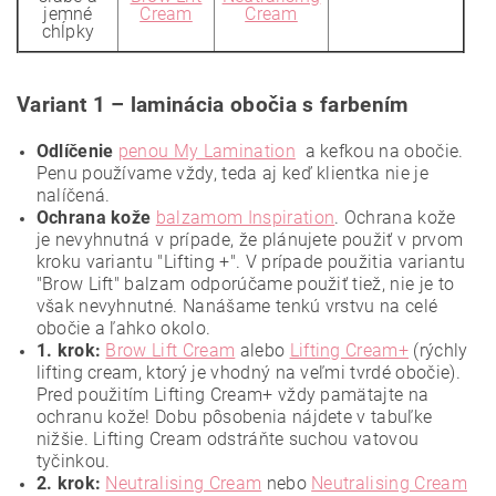
jemné
Cream
Cream
chĺpky
Variant 1 – laminácia obočia s farbením
Odlíčenie
penou My Lamination
a kefkou na obočie.
Penu používame vždy, teda aj keď klientka nie je
nalíčená.
Ochrana kože
balzamom Inspiration
. Ochrana kože
je nevyhnutná v prípade, že plánujete použiť v prvom
kroku variantu "Lifting +". V prípade použitia variantu
"Brow Lift" balzam odporúčame použiť tiež, nie je to
však nevyhnutné. Nanášame tenkú vrstvu na celé
obočie a ľahko okolo.
1. krok:
Brow Lift Cream
alebo
Lifting Cream+
(rýchly
lifting cream, ktorý je vhodný na veľmi tvrdé obočie).
Pred použitím Lifting Cream+ vždy pamätajte na
ochranu kože! Dobu pôsobenia nájdete v tabuľke
nižšie. Lifting Cream odstráňte suchou vatovou
tyčinkou.
2. krok:
Neutralising Cream
nebo
Neutralising Cream