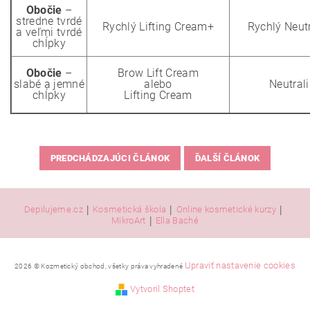
Obočie
–
stredne tvrdé
Rychlý Lifting Cream+
Rychlý Neut
a veľmi tvrdé
chĺpky
Obočie
–
Brow Lift Cream
slabé a jemné
alebo
Neutral
chĺpky
Lifting Cream
PREDCHÁDZAJÚCI ČLÁNOK
ĎALŠÍ ČLÁNOK
|
|
|
Depilujeme.cz
Kosmetická škola
Online kosmetické kurzy
|
MikroArt
Ella Baché
Upraviť nastavenie cookies
2026 © Kozmetický obchod, všetky práva vyhradené
Vytvoril Shoptet