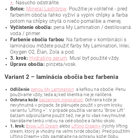
+
. Nasucho odstráňte.
Botox:
Mineral Lashbrow
. Použitie je voliteľné - pred
farbením obočia ľahko vyživí a vyplní chĺpky a farba
potom na chĺpky chytá o niečo pomalšie a menej.
Vyčistenie obočia:
pena My Lamination / destilovaná
voda / primer.
Farbenie obočia farbou
: Na farbenie v kombinácii s
lamináciou môžete použiť farby My Lamination, Inlei,
Oxygen O2, Élan, Zola a pod.
3. krok:
Hydrating serum
. Musí byť použité vždy.
Úprava obočia:
pinzeta/vosk.
Variant 2 – laminácia obočia bez farbenia
Odlíčenie
penou My Lamination
a kefkou na obočie. Penu
používame vždy, teda aj keď klientka nie je nalíčená.
Ochrana kože
balzamom Inspiration
. Ochrana kože je
nevyhnutná v prípade, že plánujete použiť v prvom kroku
variantu "Lifting +". V prípade použitia variantu "Brow Lift"
balzam odporúčame použiť tiež, nie je to však nevyhnutné.
Nanášame tenkú vrstvu na celé obočie a ľahko okolo.
1. krok:
Brow Lift Cream
alebo
Lifting Cream+
(rýchly lifting
cream, ktorý je vhodný na veľmi tvrdé obočie). Pred použitím
Lifting Cream+ vždy pamätajte na ochranu kože! Dobu