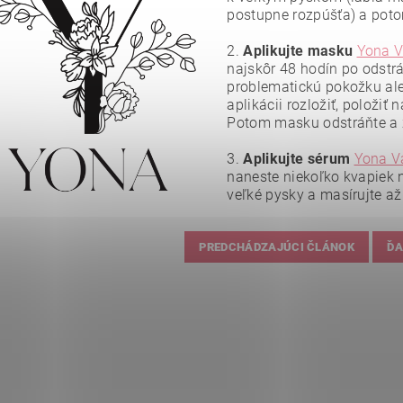
postupne rozpúšťa) a pot
2.
Aplikujte masku
Yona V
najskôr 48 hodín po odstrá
problematickú pokožku ale
aplikácii rozložiť, položiť
Potom masku odstráňte a z
3.
Aplikujte sérum
Yona Va
naneste niekoľko kvapiek 
veľké pysky a masírujte až
PREDCHÁDZAJÚCI ČLÁNOK
ĎA