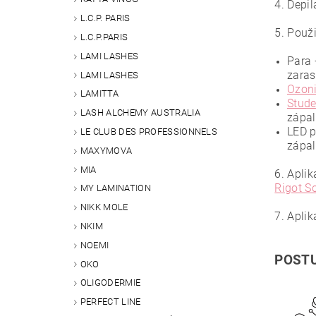
4. Depi
L.C.P. PARIS
5. Použi
L.C.P.PARIS
LAMI LASHES
Para 
zaras
LAMI LASHES
Ozoni
LAMITTA
Stud
LASH ALCHEMY AUSTRALIA
zápal
LED p
LE CLUB DES PROFESSIONNELS
zápal
MAXYMOVA
MIA
6. Apli
Rigot S
MY LAMINATION
NIKK MOLE
7. Aplik
NKIM
NOEMI
POSTU
OKO
OLIGODERMIE
PERFECT LINE