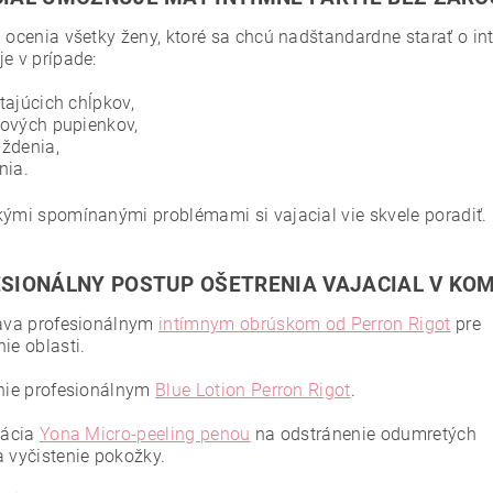
l ocenia všetky ženy, ktoré sa chcú nadštandardne starať o in
e v prípade:
tajúcich chĺpkov,
ových pupienkov,
ždenia,
nia.
kými spomínanými problémami si vajacial vie skvele poradiť.
SIONÁLNY POSTUP OŠETRENIA VAJACIAL V KOM
rava profesionálnym
intímnym obrúskom od Perron Rigot
pre
ie oblasti.
enie profesionálnym
Blue Lotion Perron Rigot
.
iácia
Yona Micro-peeling penou
na odstránenie odumretých
a vyčistenie pokožky.