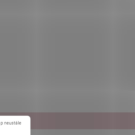
Baché
p neustále