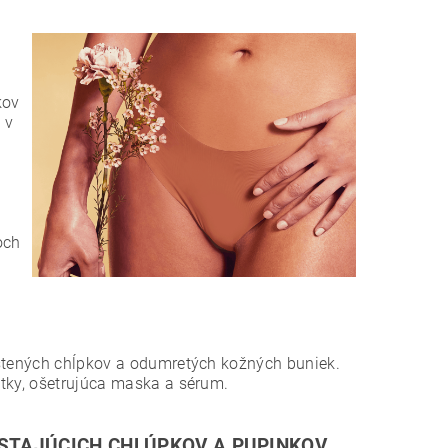
kov
 v
och
astených chĺpkov a odumretých kožných buniek.
ntky, ošetrujúca maska a sérum.
OSTAJÚCICH CHLÚPKOV A PUPINKOV