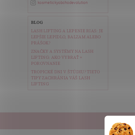
kosmetickyobchodevolution
BLOG
LASH LIFTING A LEPENIE RIAS: JE
LEPŠIE LEPIDLO, BALZAM ALEBO
PRÁŠOK?
ZNAČKY A SYSTÉMY NA LASH
LIFTING: AKO VYBRAŤ +
POROVNANIE
TROPICKÉ DNI V ŠTÚDIU? TIETO
TIPY ZACHRÁNIA VÁŠ LASH
LIFTING
Depi