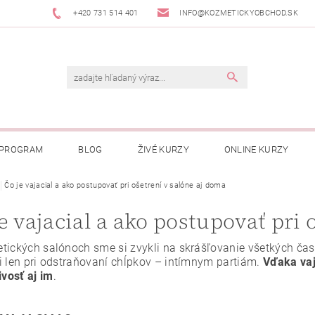
+420 731 514 401
INFO@KOZMETICKYOBCHOD.SK
 PROGRAM
BLOG
ŽIVÉ KURZY
ONLINE KURZY
Čo je vajacial a ako postupovať pri ošetrení v salóne aj doma
e vajacial a ako postupovať pri 
tických salónoch sme si zvykli na skrášľovanie všetkých čast
i len pri odstraňovaní chĺpkov – intímnym partiám.
Vďaka vaj
ivosť aj im
.