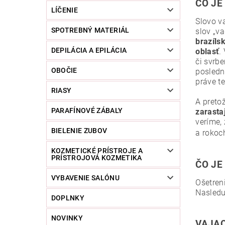
ČO JE
LÍČENIE
Slovo va
SPOTREBNÝ MATERIÁL
slov „va
brazíls
DEPILÁCIA A EPILÁCIA
oblasť
.
či svrbe
OBOČIE
posledn
práve te
RIASY
A preto
PARAFÍNOVÉ ZÁBALY
zarastaj
veríme,
BIELENIE ZUBOV
a rokoc
KOZMETICKÉ PRÍSTROJE A
PRÍSTROJOVÁ KOZMETIKA
ČO JE
VYBAVENIE SALÓNU
Ošetren
Nasledu
DOPLNKY
NOVINKY
VAJAC