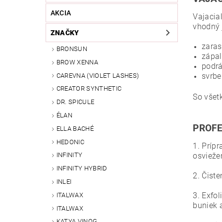
AKCIA
Vajacia
vhodný j
ZNAČKY
zaras
BRONSUN
zápal
BROW XENNA
podrá
svrbe
CAREVNA (VIOLET LASHES)
CREATOR SYNTHETIC
So všet
DR. SPICULE
ÉLAN
PROFE
ELLA BACHÉ
HEDONIC
1. Príp
osviežen
INFINITY
INFINITY HYBRID
2. Čist
INLEI
3. Exfol
ITALWAX
buniek 
ITALWAX
KATYA VINOG