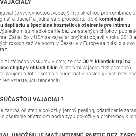
 VAJACIAL?
jacial (s výslovnosťou „vedžejšl“) je skratkou pre kombináciu
gína“ a „facial“ a jedná sa o procedúru, ktorá
kombinuje
ku depiláciu a špeciálne kozmetické ošetrenie pre intímnu
 Výsledkom sú hladké partie bez zarastených chĺpkov, pupien
nia. Zatiaľ čo v USA sa vajacial prvýkrát objavil v roku 2010 a
ých rokoch zažíva boom, v Česku a v Európe sa hlási o slovo
raz.
že z interného výskumu vieme, že cca
30 % klientiek trpí na
úce chĺpky v oblasti bikín
(s ktorými vajacial tiež pomáha),
 že záujem o toto ošetrenie bude mať v nasledujúcich mesiac
h len vzrastajúcu tendenciu.
 SÚČASŤOU VAJACIAL?
ie zahŕňa očistenie pokožky, jemný peeling, odstránenie zar
je ošetrenie prístrojom podľa typu pokožky a problémov klie
IAL UMOŽŇUJE MAŤ INTIMNÉ PARTIE BEZ ZAR