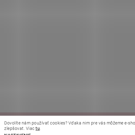
|
|
|
|
lujeme.cz
Kosmetická škola
Online kosmetické kurzy
MikroArt
Ella 
Dovolíte nám používať cookies? Vďaka nim pre vás môžeme e-sho
zlepšovat. Viac
tu
.