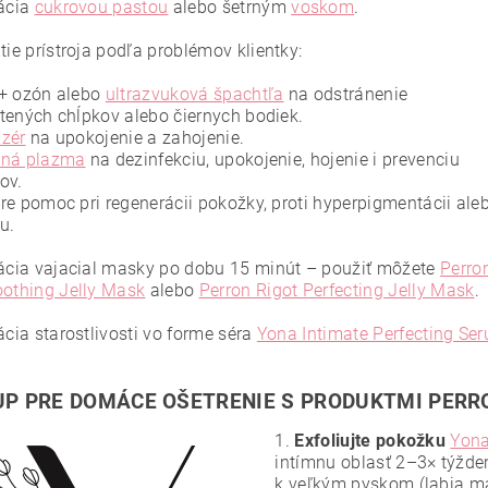
lácia
cukrovou pastou
alebo šetrným
voskom
.
tie prístroja podľa problémov klientky:
+ ozón alebo
ultrazvuková špachtľa
na odstránenie
tených chĺpkov alebo čiernych bodiek.
zér
na upokojenie a zahojenie.
ená plazma
na dezinfekciu, upokojenie, hojenie i prevenciu
ov.
re pomoc pri regenerácii pokožky, proti hyperpigmentácii ale
u.
kácia vajacial masky po dobu 15 minút – použiť môžete
Perro
oothing Jelly Mask
alebo
Perron Rigot Perfecting Jelly Mask
.
ácia starostlivosti vo forme séra
Yona Intimate Perfecting Se
P PRE DOMÁCE OŠETRENIE S PRODUKTMI PERR
1.
Exfoliujte pokožku
Yona
intímnu oblasť 2–3× týžden
k veľkým pyskom (labia ma