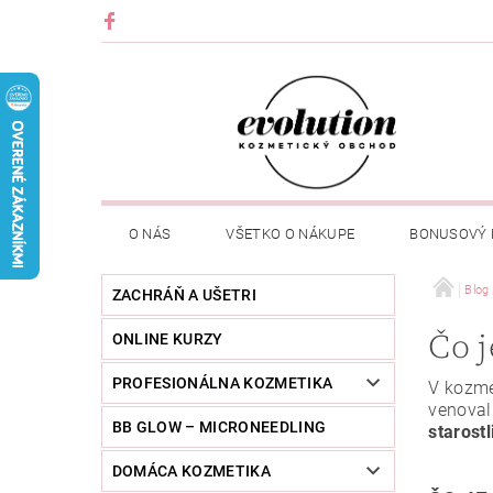
O NÁS
VŠETKO O NÁKUPE
BONUSOVÝ
Blog
ZACHRÁŇ A UŠETRI
Čo j
ONLINE KURZY
PROFESIONÁLNA KOZMETIKA
V kozme
venoval
BB GLOW – MICRONEEDLING
starostl
DOMÁCA KOZMETIKA