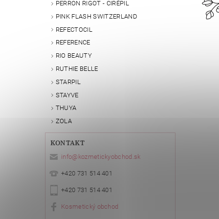
PERRON RIGOT - CIRÉPIL
PINK FLASH SWITZERLAND
REFECTOCIL
REFERENCE
RIO BEAUTY
RUTHIE BELLE
STARPIL
STAYVE
THUYA
ZOLA
KONTAKT
info
@
kozmetickyobchod.sk
+420 731 514 401
+420 731 514 401
Kosmetický obchod