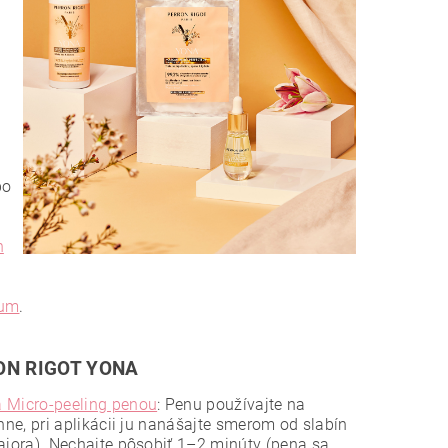
bo
n
rum
.
ON RIGOT YONA
 Micro-peeling penou
: Penu používajte na
ne, pri aplikácii ju nanášajte smerom od slabín
jora). Nechajte pôsobiť 1–2 minúty (pena sa