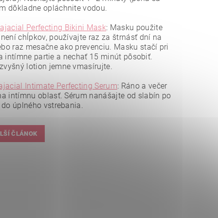
om dôkladne opláchnite vodou.
ajacial Perfecting Bikini Mask
: Masku použite
není chĺpkov, používajte raz za štrnásť dní na
bo raz mesačne ako prevenciu. Masku stačí pri
 na intímne partie a nechať 15 minút pôsobiť.
vyšný lotion jemne vmasírujte.
jacial Intimate Perfecting Serum
: Ráno a večer
na intímnu oblasť. Sérum nanášajte od slabín po
 do úplného vstrebania.
LŠÍ ČLÁNOK