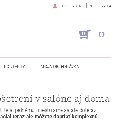
|
PRIHLÁSENIE
REGISTRÁCIA
0
€0
KONTAKTY
MOJA OBJEDNÁVKA
ošetrení v salóne aj doma
í tela, jednému miestu sme sa ale doteraz
acial teraz ale môžete dopriať komplexnú