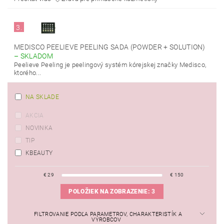
3.
MEDISCO PEELIEVE PEELING SADA (POWDER + SOLUTION)
–
SKLADOM
Peelieve Peeling je peelingový systém kórejskej značky Medisco,
ktorého...
NA SKLADE
AKCIA
NOVINKA
TIP
KBEAUTY
€
29
€
150
POLOŽIEK NA ZOBRAZENIE:
3
FILTROVANIE PODĽA PARAMETROV, CHARAKTERISTÍK A
VÝROBCOV