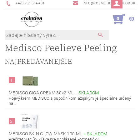
+420 731 514 401
INFO@KOZMETICKYOBCHOD.SK
0
€0
Medisco Peelieve Peeling
NAJPREDÁVANEJŠIE
1.
MEDISCO CICA CREAM 30×2 ML
–
SKLADOM
Hojivý krém MEDISCO s pupočníkom ázijským je špeciálne určený
na...
2.
MEDISCO SKIN GLOW MASK 100 ML
–
SKLADOM
Prečítať viac 🏷️ Zľava pre prihlásené kozmetičky