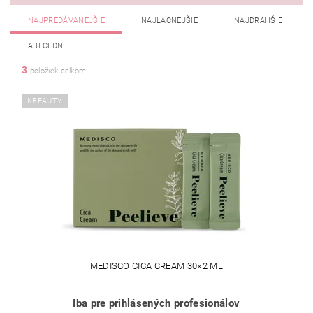
NAJPREDÁVANEJŠIE
NAJLACNEJŠIE
NAJDRAHŠIE
ABECEDNE
3
položiek celkom
KBEAUTY
MEDISCO CICA CREAM 30×2 ML
Iba pre prihlásených profesionálov