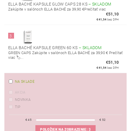
ELLA BACHÉ KAPSULE GLOW CAPS 28 KS
–
SKLADOM
Zakúpite v salónoch ELLA BACHÉ za 39,90 €Prečítať viac
€51,10
€41,54
bez DPH
3.
ELLA BACHÉ KAPSULE GREEN 60 KS
–
SKLADOM
GREEN CAPS Zakúpite v salónoch ELLA BACHÉ za 39,90 € Prečítať
viac 🏷️...
€51,10
€41,54
bez DPH
NA SKLADE
AKCIA
NOVINKA
TIP
€
45
€
52
POLOŽIEK NA ZOBRAZENIE:
3