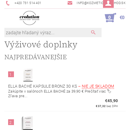
+420 731 514 401
INFO@KOZMETICKYOBCHOD.SK
0
€0
Výživové doplnky
NAJPREDÁVANEJŠIE
1.
ELLA BACHÉ KAPSULE BRONZ 30 KS
–
NIE JE SKLADOM
Zakúpite v salónoch ELLA BACHÉ za 39,90 € Prečítať viac 🏷️
Zľava pre...
€45,90
€37,32
bez DPH
2.