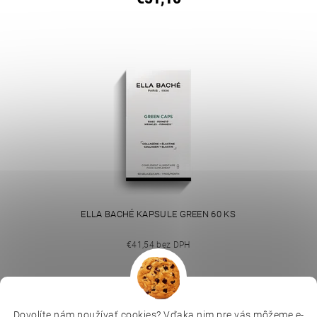
ELLA BACHÉ KAPSULE GREEN 60 KS
€41,54 bez DPH
€51,10
Dovolíte nám používať cookies? Vďaka nim pre vás môžeme e-