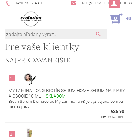
+420 731 514 401
INFO@KOZMETICKYOBCHOD.SK
0
€0
Pre vaše klientky
NAJPREDÁVANEJŠIE
1.
MY LAMINATION® BIOTÍN SERUM HOME SÉRUM NA RIASY
A OBOČIE 10 ML
–
SKLADOM
Biotin Serum Domáce od My Lamination® je vyživujúca bomba
na riasy a...
€26,90
€21,87
bez DPH
2.