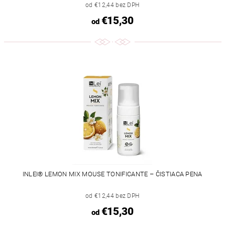
od €12,44 bez DPH
€15,30
od
INLEI® LEMON MIX MOUSE TONIFICANTE – ČISTIACA PENA
od €12,44 bez DPH
€15,30
od