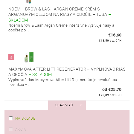
NOEMI - BROW & LASH ARGAN CREME KRÉM S
ARGANOVÝM OLEJOM NA RIASY A OBOČIE – TUBA
–
SKLADOM
Noemi Brow & Lash Argan Creme intenzívne vyživuje riasy a
obočie po...
€16,60
€13,50
bez DPH
3.
MAXYMOVA AFTER LIFT REGENERATOR – VYPLŇOVAČ RIAS
A OBOČIA
–
SKLADOM
Vyplňovač rias Maxymova After Lift Rigenerator je revolučnou
novinkou v...
od €25,70
€20,89
bez DPH
UKÁŽ VIAC
NA SKLADE
AKCIA