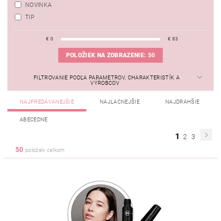
NOVINKA
TIP
€
0
€
83
POLOŽIEK NA ZOBRAZENIE:
50
FILTROVANIE PODĽA PARAMETROV, CHARAKTERISTÍK A
VÝROBCOV
NAJPREDÁVANEJŠIE
NAJLACNEJŠIE
NAJDRAHŠIE
ABECEDNE
1
2
3
50
položiek celkom