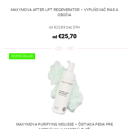
MAXYMOVA AFTER LIFT REGENERATOR – VYPLŇOVAČ RIAS A
OBOČIA
od €20,89 bez DPH
€25,70
od
ODPORÚČAME
MAXYMOVA PURIFYING MOUSSE – ČISTIACA PENA PRE