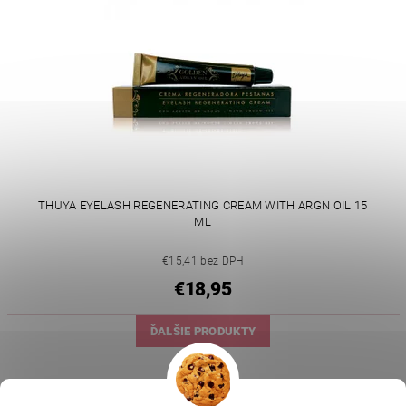
THUYA EYELASH REGENERATING CREAM WITH ARGN OIL 15
ML
€15,41 bez DPH
€18,95
ĎALŠIE PRODUKTY
1
2
3