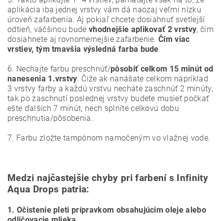
aplikácia iba jednej vrstvy vám dá naozaj veľmi nízku
úroveň zafarbenia. Aj pokiaľ chcete dosiahnuť svetlejší
odtieň, väčšinou bude
vhodnejšie aplikovať 2 vrstvy
, čím
dosiahnete aj rovnomernejšie zafarbenie.
Čím viac
vrstiev, tým tmavšia výsledná farba bude
.
6. Nechajte farbu preschnúť/
pôsobiť celkom 15 minút od
nanesenia 1.vrstvy
. Čiže ak nanášate celkom napríklad
3 vrstvy farby a každú vrstvu necháte zaschnúť 2 minúty,
tak po zaschnutí poslednej vrstvy budete musieť počkať
ešte ďalších 7 minút, nech splníte celkovú dobu
preschnutia/pôsobenia.
7. Farbu zložte tampónom namočeným vo vlažnej vode.
Medzi najčastejšie chyby pri farbení s Infinity
Aqua Drops patria:
1. Očistenie pleti prípravkom obsahujúcim oleje alebo
odličovacie mlieka