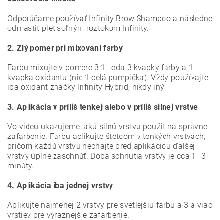
Odporúčame používať Infinity Brow Shampoo a následne
odmastiť pleť soľným roztokom Infinity.
2. Zlý pomer pri mixovaní farby
Farbu mixujte v pomere 3:1, teda 3 kvapky farby a 1
kvapka oxidantu (nie 1 celá pumpička). Vždy používajte
iba oxidant značky Infinity Hybrid, nikdy iný!
3. Aplikácia v príliš tenkej alebo v príliš silnej vrstve
Vo videu ukazujeme, akú silnú vrstvu použiť na správne
zafarbenie. Farbu aplikujte štetcom v tenkých vrstvách,
pričom každú vrstvu nechajte pred aplikáciou ďalšej
vrstvy úplne zaschnúť. Doba schnutia vrstvy je cca 1–3
minúty.
4. Aplikácia iba jednej vrstvy
Aplikujte najmenej 2 vrstvy pre svetlejšiu farbu a 3 a viac
vrstiev pre výraznejšie zafarbenie.