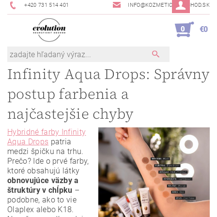
+420 731 514 401
INFO@KOZMETICKYOBCHOD.SK
0
€0
Infinity Aqua Drops: Správny
postup farbenia a
najčastejšie chyby
Hybridné farby Infinity
Aqua Drops
patria
medzi špičku na trhu.
Prečo? Ide o prvé farby,
ktoré obsahujú látky
obnovujúce väzby a
štruktúry v chĺpku
–
podobne, ako to vie
Olaplex alebo K18.