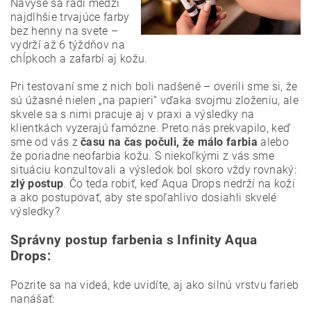
Navyše sa radí medzi
najdlhšie trvajúce farby
bez henny na svete –
vydrží až 6 týždňov na
chĺpkoch a zafarbí aj kožu.
Pri testovaní sme z nich boli nadšené – overili sme si, že
sú úžasné nielen „na papieri“ vďaka svojmu zloženiu, ale
skvele sa s nimi pracuje aj v praxi a výsledky na
klientkách vyzerajú famózne. Preto nás prekvapilo, keď
sme od vás z
času na čas počuli, že málo farbia
alebo
že poriadne neofarbia kožu. S niekoľkými z vás sme
situáciu konzultovali a výsledok bol skoro vždy rovnaký:
zlý postup
. Čo teda robiť, keď Aqua Drops nedrží na koži
a ako postupovať, aby ste spoľahlivo dosiahli skvelé
výsledky?
Správny postup farbenia s Infinity Aqua
Drops:
Pozrite sa na videá, kde uvidíte, aj ako silnú vrstvu farieb
nanášať: