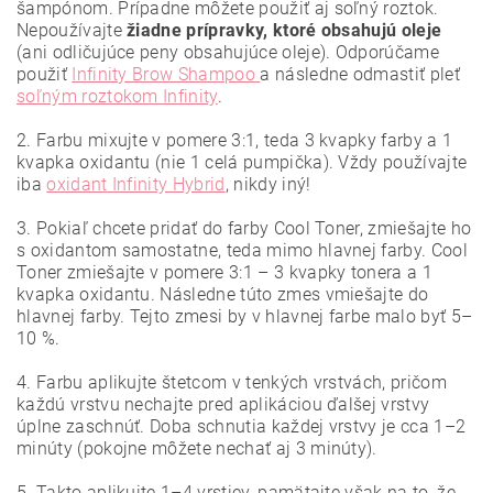
šampónom. Prípadne môžete použiť aj soľný roztok.
Nepoužívajte
žiadne prípravky, ktoré obsahujú oleje
(ani odličujúce peny obsahujúce oleje). Odporúčame
použiť
Infinity Brow Shampoo
a následne odmastiť pleť
soľným roztokom Infinity
.
2. Farbu mixujte v pomere 3:1, teda 3 kvapky farby a 1
kvapka oxidantu (nie 1 celá pumpička). Vždy používajte
iba
oxidant Infinity Hybrid
, nikdy iný!
3. Pokiaľ chcete pridať do farby Cool Toner, zmiešajte ho
s oxidantom samostatne, teda mimo hlavnej farby. Cool
Toner zmiešajte v pomere 3:1 – 3 kvapky tonera a 1
kvapka oxidantu. Následne túto zmes vmiešajte do
hlavnej farby. Tejto zmesi by v hlavnej farbe malo byť 5–
10 %.
4. Farbu aplikujte štetcom v tenkých vrstvách, pričom
každú vrstvu nechajte pred aplikáciou ďalšej vrstvy
úplne zaschnúť. Doba schnutia každej vrstvy je cca 1–2
minúty (pokojne môžete nechať aj 3 minúty).
5. Takto aplikujte 1–4 vrstiev, pamätajte však na to, že