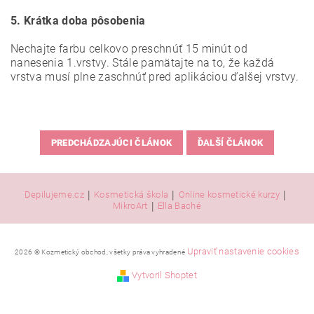
5. Krátka doba pôsobenia
Nechajte farbu celkovo preschnúť 15 minút od
nanesenia 1.vrstvy. Stále pamätajte na to, že každá
vrstva musí plne zaschnúť pred aplikáciou ďalšej vrstvy.
PREDCHÁDZAJÚCI ČLÁNOK
ĎALŠÍ ČLÁNOK
|
|
|
Depilujeme.cz
Kosmetická škola
Online kosmetické kurzy
|
MikroArt
Ella Baché
Upraviť nastavenie cookies
2026 © Kozmetický obchod, všetky práva vyhradené
Vytvoril Shoptet