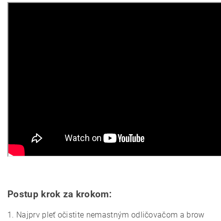
Postup krok za krokom:
1. Najprv pleť očistite nemastným odličovačom a brow