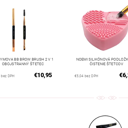
YMOVA BB BROW BRUSH 2 V 1
NOEMI SILIKÓNOVÁ PODLOŽ
OBOJSTRANNÝ ŠTETEC
ČISTENIE ŠTETCOV
€10,95
€6,
0 bez DPH
€5,04 bez DPH