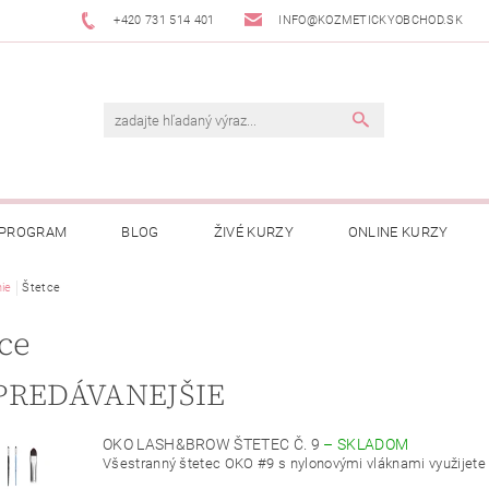
+420 731 514 401
INFO@KOZMETICKYOBCHOD.SK
 PROGRAM
BLOG
ŽIVÉ KURZY
ONLINE KURZY
nie
Štetce
ce
PREDÁVANEJŠIE
OKO LASH&BROW ŠTETEC Č. 9
–
SKLADOM
Všestranný štetec OKO #9 s nylonovými vláknami využijete pr