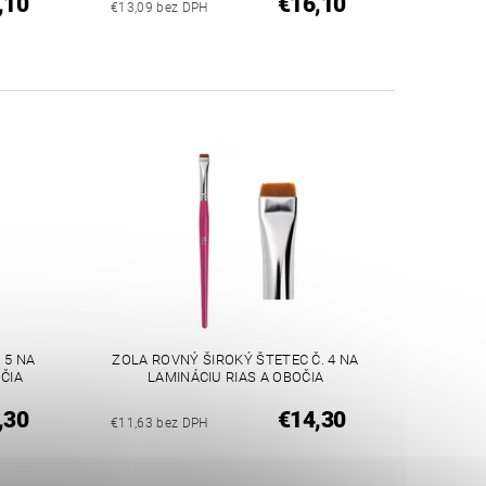
,10
€16,10
€13,09 bez DPH
 5 NA
ZOLA ROVNÝ ŠIROKÝ ŠTETEC Č. 4 NA
ČIA
LAMINÁCIU RIAS A OBOČIA
,30
€14,30
€11,63 bez DPH