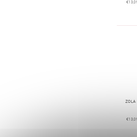
€13,0
ZOLA 
€13,0