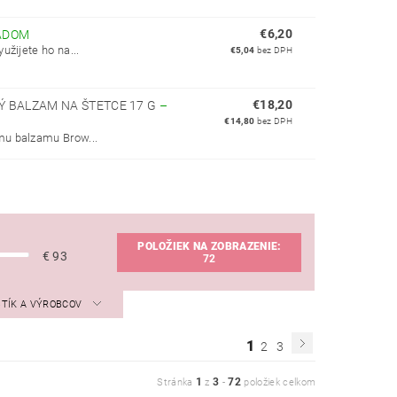
€6,20
ADOM
žijete ho na...
€5,04
bez DPH
€18,20
 BALZAM NA ŠTETCE 17 G
–
€14,80
bez DPH
mu balzamu Brow...
POLOŽIEK NA ZOBRAZENIE:
€
93
72
STÍK A VÝROBCOV
1
2
3
1
3
72
Stránka
z
-
položiek celkom