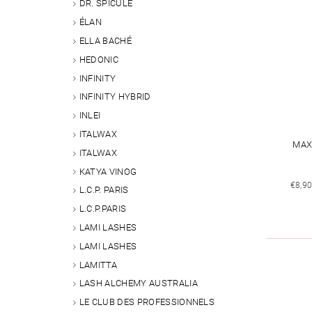
DR. SPICULE
ÉLAN
ELLA BACHÉ
HEDONIC
INFINITY
INFINITY HYBRID
INLEI
ITALWAX
MAX
ITALWAX
KATYA VINOG
€8,9
L.C.P. PARIS
L.C.P.PARIS
LAMI LASHES
LAMI LASHES
LAMITTA
LASH ALCHEMY AUSTRALIA
LE CLUB DES PROFESSIONNELS