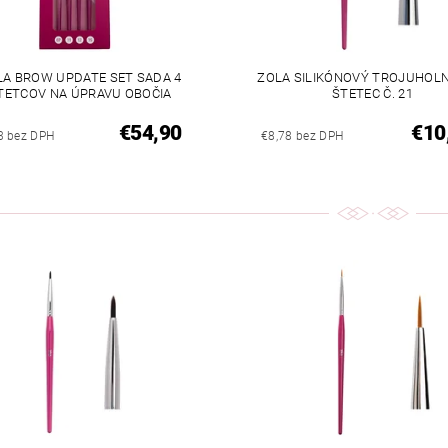
LA BROW UPDATE SET SADA 4
ZOLA SILIKÓNOVÝ TROJUHOL
TETCOV NA ÚPRAVU OBOČIA
ŠTETEC Č. 21
€54,90
€10
3 bez DPH
€8,78 bez DPH