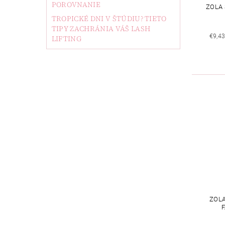
POROVNANIE
ZOLA 
TROPICKÉ DNI V ŠTÚDIU? TIETO
TIPY ZACHRÁNIA VÁŠ LASH
€9,4
LIFTING
ZOLA
F