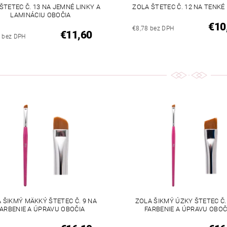
ŠTETEC Č. 13 NA JEMNÉ LINKY A
ZOLA ŠTETEC Č. 12 NA TENKÉ
LAMINÁCIU OBOČIA
€10
€8,78 bez DPH
€11,60
3 bez DPH
 ŠIKMÝ MÄKKÝ ŠTETEC Č. 9 NA
ZOLA ŠIKMÝ ÚZKY ŠTETEC Č.
ARBENIE A ÚPRAVU OBOČIA
FARBENIE A ÚPRAVU OBOČ