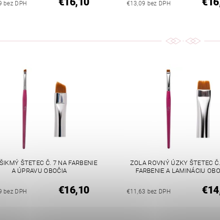
€16,10
€16
9 bez DPH
€13,09 bez DPH
ŠIKMÝ ŠTETEC Č. 7 NA FARBENIE
ZOLA ROVNÝ ÚZKY ŠTETEC Č.
A ÚPRAVU OBOČIA
FARBENIE A LAMINÁCIU OBO
€16,10
€14
9 bez DPH
€11,63 bez DPH