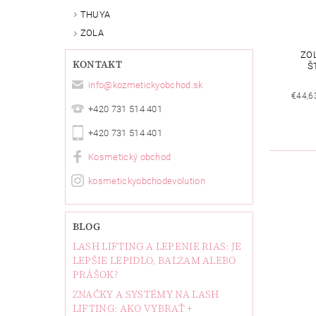
THUYA
ZOLA
ZO
KONTAKT
Š
info
@
kozmetickyobchod.sk
€44,6
+420 731 514 401
+420 731 514 401
Kosmetický obchod
kosmetickyobchodevolution
BLOG
LASH LIFTING A LEPENIE RIAS: JE
LEPŠIE LEPIDLO, BALZAM ALEBO
PRÁŠOK?
ZNAČKY A SYSTÉMY NA LASH
LIFTING: AKO VYBRAŤ +