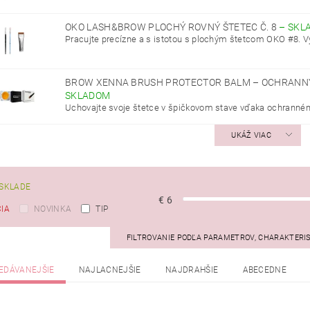
OKO LASH&BROW PLOCHÝ ROVNÝ ŠTETEC Č. 8
–
SKL
Pracujte precízne a s istotou s plochým štetcom OKO #8. Vyu
BROW XENNA BRUSH PROTECTOR BALM – OCHRANNÝ
SKLADOM
Uchovajte svoje štetce v špičkovom stave vďaka ochranné
UKÁŽ VIAC
SKLADE
€
6
IA
NOVINKA
TIP
FILTROVANIE PODĽA PARAMETROV, CHARAKTERI
EDÁVANEJŠIE
NAJLACNEJŠIE
NAJDRAHŠIE
ABECEDNE