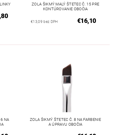
 LINKY
ZOLA ŠIKMÝ MALÝ ŠTETEC Č. 15 PRE
KONTÚROVANIE OBOČIA
,80
€16,10
€13,09 bez DPH
 6 NA
ZOLA ŠIKMÝ ŠTETEC Č. 8 NA FARBENIE
IA
A ÚPRAVU OBOČIA