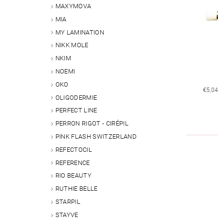
MAXYMOVA
MIA
MY LAMINATION
NIKK MOLE
NKIM
NOEMI
OKO
€5,0
OLIGODERMIE
PERFECT LINE
PERRON RIGOT - CIRÉPIL
PINK FLASH SWITZERLAND
REFECTOCIL
REFERENCE
RIO BEAUTY
RUTHIE BELLE
STARPIL
STAYVE