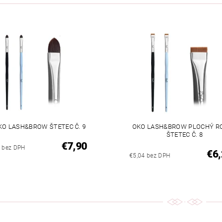
KO LASH&BROW ŠTETEC Č. 9
OKO LASH&BROW PLOCHÝ R
ŠTETEC Č. 8
€7,90
2 bez DPH
€6,
€5,04 bez DPH