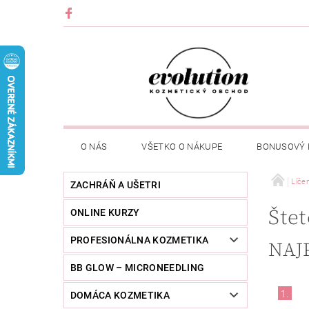
O NÁS
VŠETKO O NÁKUPE
BONUSOVÝ
Líče
ZACHRÁŇ A UŠETRI
Štet
ONLINE KURZY
PROFESIONÁLNA KOZMETIKA
NAJ
BB GLOW – MICRONEEDLING
1.
DOMÁCA KOZMETIKA