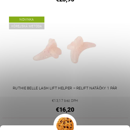
NOVINKA
KÓREJSKÁ METÓDA
RUTHIE BELLE LASH LIFT HELPER – RELIFT NATÁČKY 1 PÁR
€13,17 bez DPH
€16,20