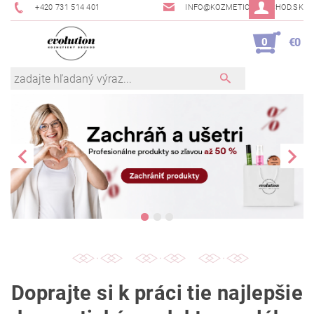
+420 731 514 401
INFO@KOZMETICKYOBCHOD.SK
0
€0
Doprajte si k práci tie najlepšie