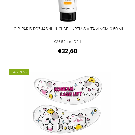
L.C.P. PARIS ROZJASŇUJÚCI GÉL-KRÉM S VITAMÍNOM C 50 ML
€26,50 bez DPH
€32,60
NOVINKA