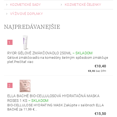
KOZMETICKÉ SADY
KOZMETICKÉ ČELENKY
VÝŽIVOVÉ DOPLNKY
NAJPREDÁVANEJŠIE
1.
RYOR GÉLOVÉ ZMÄKČOVADLO 250ML
–
SKLADOM
Gélové zmäkčovadlo na komedóny šetrným spôsobom zmäkčuje
pleť.Prečítať viac
€10,40
€8,46
bez DPH
2.
ELLA BACHÉ BIO-CELLULOSOVÁ HYDRATAČNÁ MASKA
ROSES 1 KS
–
SKLADOM
BIO-CELLULOSE HYDRATING MASK Zakúpite v salónoch ELLA
BACHÉ za 11,99 €...
€15,50