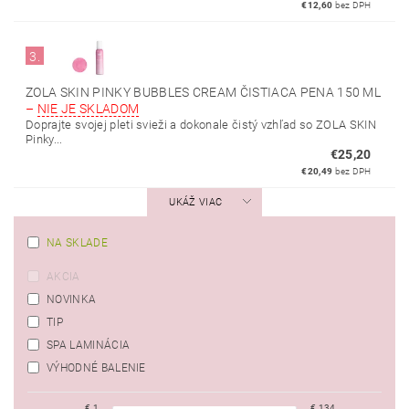
€12,60
bez DPH
3.
ZOLA SKIN PINKY BUBBLES CREAM ČISTIACA PENA 150 ML
–
NIE JE SKLADOM
Doprajte svojej pleti svieži a dokonale čistý vzhľad so ZOLA SKIN
Pinky...
€25,20
€20,49
bez DPH
UKÁŽ VIAC
NA SKLADE
AKCIA
NOVINKA
TIP
SPA LAMINÁCIA
VÝHODNÉ BALENIE
€
1
€
134