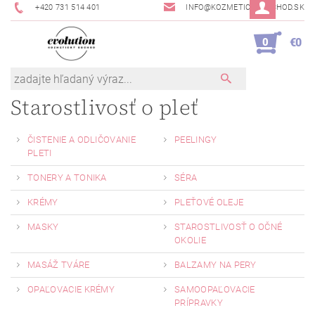
+420 731 514 401
INFO@KOZMETICKYOBCHOD.SK
0
€0
Starostlivosť o pleť
ČISTENIE A ODLIČOVANIE
PEELINGY
PLETI
TONERY A TONIKA
SÉRA
KRÉMY
PLEŤOVÉ OLEJE
MASKY
STAROSTLIVOSŤ O OČNÉ
OKOLIE
MASÁŽ TVÁRE
BALZAMY NA PERY
OPAĽOVACIE KRÉMY
SAMOOPAĽOVACIE
PRÍPRAVKY