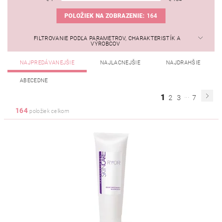
POLOŽIEK NA ZOBRAZENIE:
164
FILTROVANIE PODĽA PARAMETROV, CHARAKTERISTÍK A
VÝROBCOV
NAJPREDÁVANEJŠIE
NAJLACNEJŠIE
NAJDRAHŠIE
ABECEDNE
...
1
2
3
7
164
položiek celkom