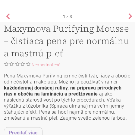
1
z 3
Maxymova Purifying Mousse
– čistiaca pena pre normálnu
a mastnú pleť
Neohodnotené
Pena Maxymova Purifying jemne čistí tvár, riasy a obočie
od nečistôt a make-upu. Možno ju používať v rámci
každodennej domácej rutiny, na prípravu prírodných
rias a obočia na lamináciu a predlžovanie
aj ako
následnú starostlivosť po týchto procedúrach. Vďaka
výťažku z túžobníka (Spiraea ulmaria) má veľmi jemný
sťahujúci efekt. Pena sa hodí najmä pre normálnu,
zmiešanú a mastnú pleť. Zaujme svetlo zelenou farbou.
Prečítať viac