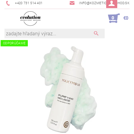
+420 731 514 401
INFO@KOZMETICKYOBCHOD.SK
0
€0
ODPORÚČAME