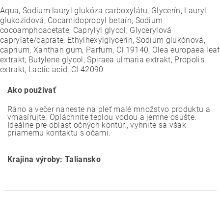
Aqua, Sodium lauryl glukóza carboxylátu, Glycerín, Lauryl
glukozidová, Cocamidopropyl betaín, Sodium
cocoamphoacetate, Caprylyl glycol, Glycerylová
caprylate/caprate, Ethylhexylglycerín, Sodium glukónová,
caprium, Xanthan gum, Parfum, CI 19140, Olea europaea leaf
extrakt, Butylene glycol, Spiraea ulmaria extrakt, Propolis
extrakt, Lactic acid, CI 42090
Ako používať
Ráno a večer naneste na pleť malé množstvo produktu a
vmasírujte. Opláchnite teplou vodou a jemne osušte.
Ideálne pre oblasť očných kontúr., v
yhnite sa však
priamemu kontaktu s očami.
Krajina výroby: Taliansko