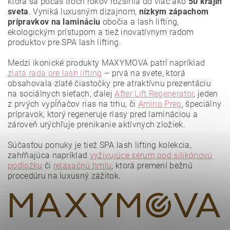
ktorá sa počas troch rokov rozšírila do viac ako
50 krajín
sveta
. Vyniká luxusným dizajnom,
nízkym zápachom
prípravkov na lamináciu
obočia a lash lifting,
ekologickým prístupom a tiež inovatívnym radom
produktov pre SPA lash lifting.
Medzi ikonické produkty MAXYMOVA patrí napríklad
zlatá rada pre lash lifting
– prvá na svete, ktorá
obsahovala zlaté čiastočky pre atraktívnu prezentáciu
na sociálnych sieťach, ďalej
After Lift Regenerator
, jeden
z prvých vypĺňačov rias na trhu, či
Amino Prep
, špeciálny
prípravok, ktorý regeneruje riasy pred lamináciou a
zároveň urýchľuje prenikanie aktívnych zložiek.
Vložením hodnotenie súhlasíte s
podmienkami ochrany
osobných údajov
.
Súčasťou ponuky je tiež SPA lash lifting kolekcia,
zahŕňajúca napríklad
vyživujúce sérum pod silikónovú
podložku
či
relaxačnú hmlu
, ktorá premení bežnú
procedúru na luxusný zážitok.