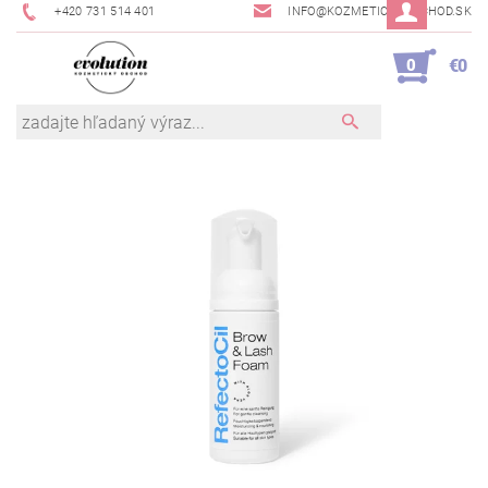
+420 731 514 401
INFO@KOZMETICKYOBCHOD.SK
0
€0