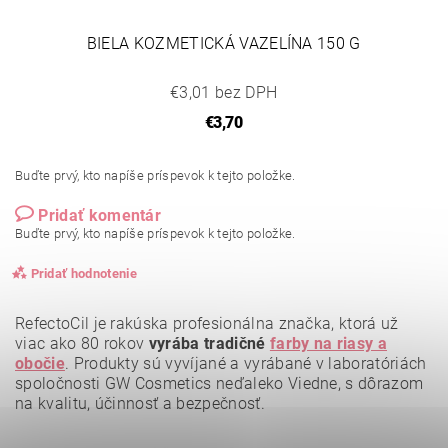
BIELA KOZMETICKÁ VAZELÍNA 150 G
€3,01 bez DPH
€3,70
Buďte prvý, kto napíše príspevok k tejto položke.
Pridať komentár
Buďte prvý, kto napíše príspevok k tejto položke.
Pridať hodnotenie
RefectoCil je rakúska profesionálna značka, ktorá už
viac ako 80 rokov
vyrába tradičné
farby na riasy a
obočie
.
Produkty sú vyvíjané a vyrábané v laboratóriách
spoločnosti GW Cosmetics neďaleko Viedne, s dôrazom
na kvalitu, účinnosť a bezpečnosť.