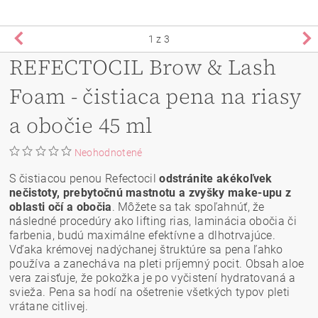
1
z 3
REFECTOCIL Brow & Lash
Foam - čistiaca pena na riasy
a obočie 45 ml
Neohodnotené
S čistiacou penou Refectocil
odstránite akékoľvek
nečistoty, prebytočnú mastnotu a zvyšky make-upu z
oblasti očí a obočia
. Môžete sa tak spoľahnúť, že
následné procedúry ako lifting rias, laminácia obočia či
farbenia, budú maximálne efektívne a dlhotrvajúce.
Vďaka krémovej nadýchanej štruktúre sa pena ľahko
používa a zanecháva na pleti príjemný pocit. Obsah aloe
vera zaisťuje, že pokožka je po vyčistení hydratovaná a
svieža. Pena sa hodí na ošetrenie všetkých typov pleti
vrátane citlivej.