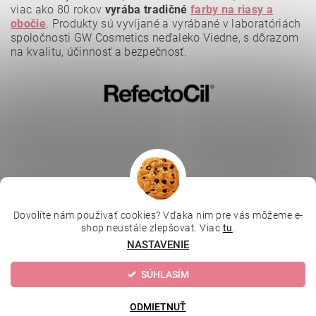
viac ako 80 rokov
vyrába tradičné
farby na riasy a
obočie
.
Produkty sú vyvíjané a vyrábané v laboratóriách
spoločnosti GW Cosmetics neďaleko Viedne, s dôrazom
na kvalitu, účinnosť a bezpečnosť.
Vložením hodnotenie súhlasíte s
podmienkami ochrany
osobných údajov
.
Dovolíte nám používať cookies? Vďaka nim pre vás môžeme e-
|
|
|
Depilujeme.cz
Kosmetická škola
Online kosmetické kurzy
shop neustále zlepšovat. Viac
tu
.
|
MikroArt
Ella Baché
NASTAVENIE
SÚHLASÍM
Upraviť nastavenie cookies
2026 © Kozmetický obchod, všetky práva vyhradené
Vytvoril Shoptet
ODMIETNUŤ