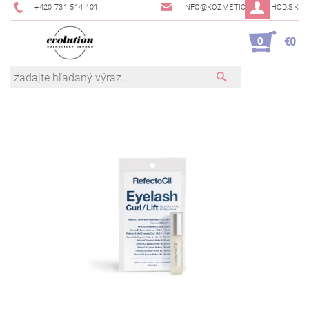
+420 731 514 401
INFO@KOZMETICKYOBCHOD.SK
0
€0