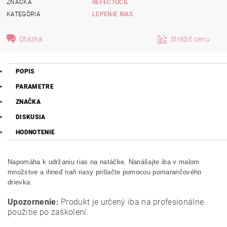
ZNAČKA
REFECTOCIL
KATEGÓRIA
LEPENIE RIAS
Otázka
Strážiť cenu
POPIS
PARAMETRE
ZNAČKA
DISKUSIA
HODNOTENIE
Napomáha k udržaniu rias na natáčke. Nanášajte iba v malom
množstve a ihneď naň riasy pritlačte pomocou pomarančového
drievka.
Upozornenie:
Produkt je určený iba na profesionálne
použitie po zaškolení.