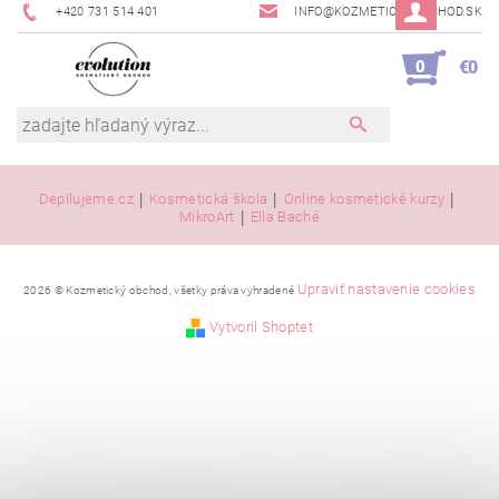
+420 731 514 401
INFO@KOZMETICKYOBCHOD.SK
0
€0
|
|
|
Depilujeme.cz
Kosmetická škola
Online kosmetické kurzy
|
MikroArt
Ella Baché
Upraviť nastavenie cookies
2026 © Kozmetický obchod, všetky práva vyhradené
Vytvoril Shoptet