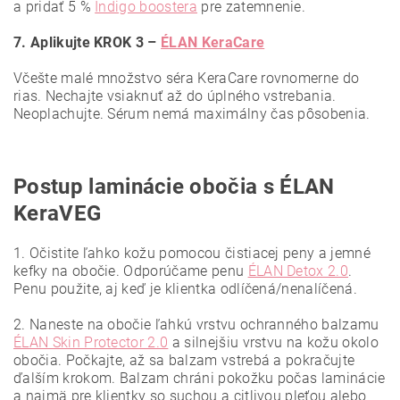
a pridať 5 %
Indigo boostera
pre zatemnenie.
7. Aplikujte KROK 3 –
ÉLAN KeraCare
Včešte malé množstvo séra KeraCare rovnomerne do
rias. Nechajte vsiaknuť až do úplného vstrebania.
Neoplachujte. Sérum nemá maximálny čas pôsobenia.
Postup laminácie obočia s ÉLAN
KeraVEG
1. Očistite ľahko kožu pomocou čistiacej peny a jemné
kefky na obočie. Odporúčame penu
ÉLAN Detox 2.0
.
Penu použite, aj keď je klientka odlíčená/nenalíčená.
2. Naneste na obočie ľahkú vrstvu ochranného balzamu
ÉLAN Skin Protector 2.0
a silnejšiu vrstvu na kožu okolo
obočia. Počkajte, až sa balzam vstrebá a pokračujte
ďalším krokom. Balzam chráni pokožku počas laminácie
a najmä pre klientky so suchou a citlivou pleťou alebo