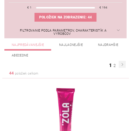
€
1
€
194
POLOŽIEK NA ZOBRAZENIE:
44
FILTROVANIE PODĽA PARAMETROV, CHARAKTERISTÍK A
VÝROBCOV
NAJPREDÁVANEJŠIE
NAJLACNEJŠIE
NAJDRAHŠIE
ABECEDNE
1
2
44
položiek celkom