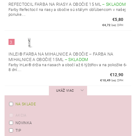
REFECTOCIL FARBA NA RIASY A OBOČIE 15 ML
–
SKLADOM
Farby Refectocil na riasy a obočie sú stálym obľúbencom v našej
ponuke....
€5,80
€4,72
bez DPH
3.
INLEI® FARBA NA MIHALNICE A OBOČIE – FARBA NA
MIHALNICE A OBOČIE 15ML
–
SKLADOM
Farby InLei® držia na riasach a obočí až 6 týždňov a na pokožke 6-
8 dní....
€12,90
€10,49
bez DPH
UKÁŽ VIAC
NA SKLADE
AKCIA
NOVINKA
TIP