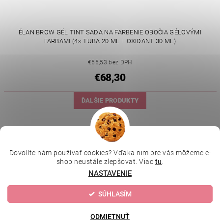
ÉLAN BROW GÉL TINT SADA NA FARBENIE OBOČIA GÉLOVÝMI
FARBAMI (4× TUBA 20 ML + OXIDANT 30 ML)
€55,53 bez DPH
€68,30
ĎALŠIE PRODUKTY
1
2
Dovolíte nám používať cookies? Vďaka nim pre vás môžeme e-
|
|
|
Depilujeme.cz
Kosmetická škola
Online kosmetické kurzy
shop neustále zlepšovat. Viac
tu
.
|
MikroArt
Ella Baché
NASTAVENIE
SÚHLASÍM
Upraviť nastavenie cookies
2026 © Kozmetický obchod, všetky práva vyhradené
Vytvoril Shoptet
ODMIETNUŤ