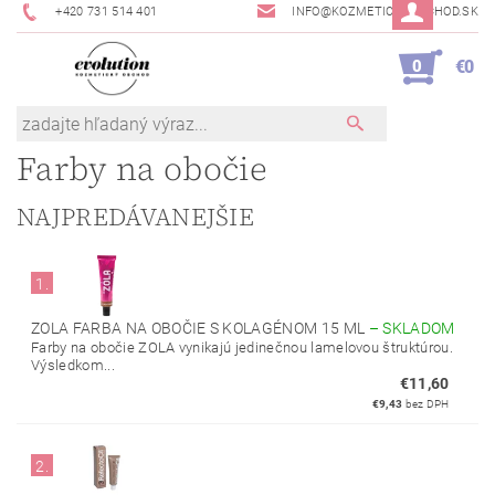
+420 731 514 401
INFO@KOZMETICKYOBCHOD.SK
0
€0
Farby na obočie
NAJPREDÁVANEJŠIE
1.
ZOLA FARBA NA OBOČIE S KOLAGÉNOM 15 ML
–
SKLADOM
Farby na obočie ZOLA vynikajú jedinečnou lamelovou štruktúrou.
Výsledkom...
€11,60
€9,43
bez DPH
2.