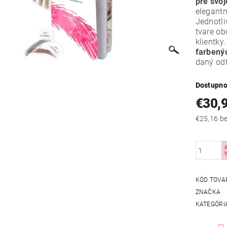
pre svoj
elegantn
Jednotli
tvare ob
klientky
farbený
daný odt
Dostupno
€30,
€25
KÓD TOVA
ZNAČKA
KATEGÓRI