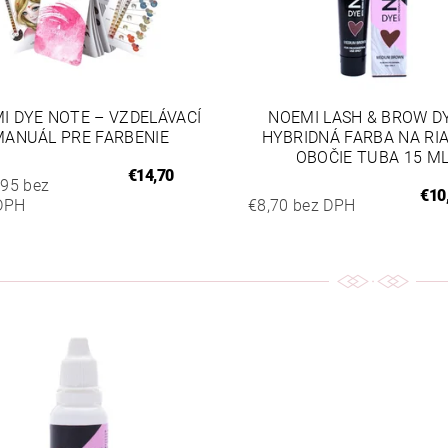
I DYE NOTE – VZDELÁVACÍ
NOEMI LASH & BROW D
MANUÁL PRE FARBENIE
HYBRIDNÁ FARBA NA RI
OBOČIE TUBA 15 M
€14,70
,95 bez
€10
DPH
€8,70 bez DPH