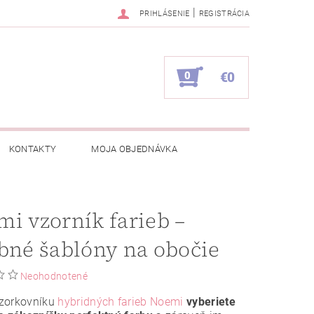
|
PRIHLÁSENIE
REGISTRÁCIA
0
€0
KONTAKTY
MOJA OBJEDNÁVKA
i vzorník farieb –
bné šablóny na obočie
Neohodnotené
zorkovníku
hybridných farieb Noemi
vyberiete