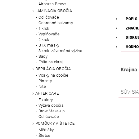
Airbrush Brows
LAMINÁCIA OBOČIA
Odličovače
POPIS
Ochranné balzamy
ZNAČK
1.krok
Vyplňovače
DISKU
2.krok
BTX masky
HODNO
3.krok: záverečná výživa
Sady
Fólia na okraj
DEPILÁCIA OBOČIA
Krajin
Vosky na obočie
Pinzety
Nite
SÚVISI
AFTER CARE
Fixátory
Výživa obočia
Brow Make-up
Odličovače
POMÔCKY A ŠTETCE
Mištičky
Štetce