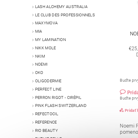
LASH ALCHEMY AUSTRALIA
LE CLUB DES PROFESSIONNELS
MAXYMOVA
MIA
NO
MY LAMINATION
NIKK MOLE
€25
NKIM
NOEMI
OKO
Buďte prvý
OLIGODERMIE
PERFECT LINE
Prid
PERRON RIGOT - CIRÉPIL
Buďte prvý
PINK FLASH SWITZERLAND
Pridať
REFECTOCIL
REFERENCE
Noemi P
RIO BEAUTY
pomenov