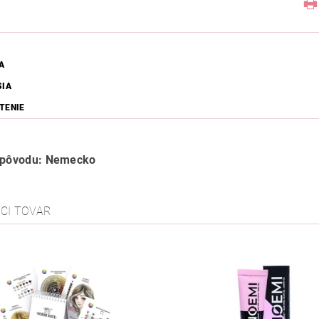
A
SIA
TENIE
a pôvodu: Nemecko
ACI TOVAR