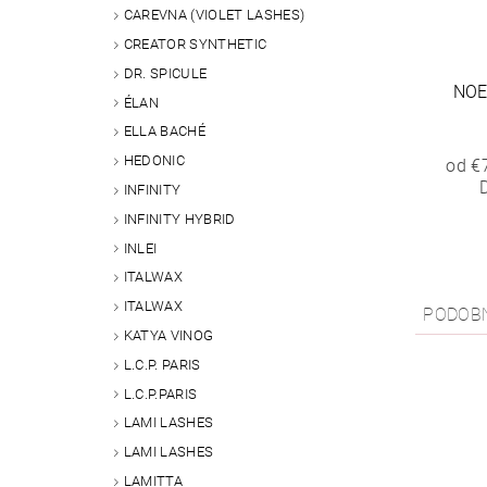
CAREVNA (VIOLET LASHES)
CREATOR SYNTHETIC
DR. SPICULE
NOE
ÉLAN
ELLA BACHÉ
HEDONIC
od €
INFINITY
INFINITY HYBRID
INLEI
ITALWAX
ITALWAX
PODOB
KATYA VINOG
L.C.P. PARIS
L.C.P.PARIS
LAMI LASHES
LAMI LASHES
LAMITTA