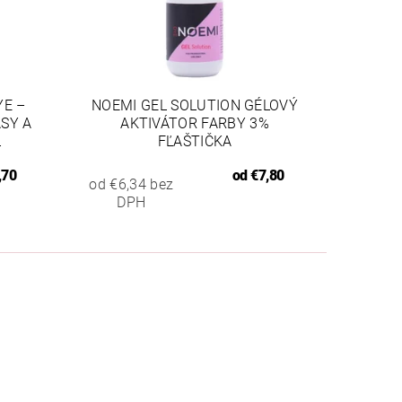
YE –
NOEMI GEL SOLUTION GÉLOVÝ
ASY A
AKTIVÁTOR FARBY 3%
L
FĽAŠTIČKA
,70
od
€7,80
od €6,34 bez
DPH