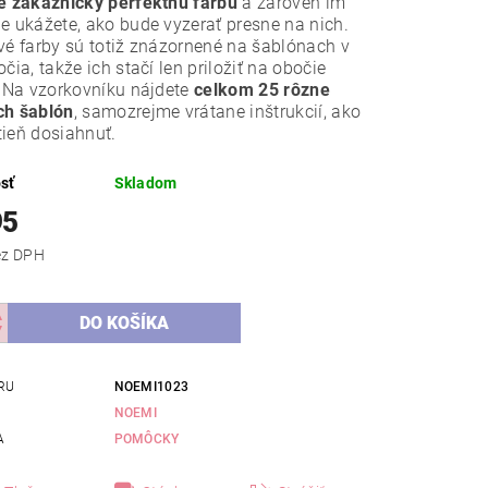
e zákazníčky perfektnú farbu
a zároveň im
e ukážete, ako bude vyzerať presne na nich.
vé farby sú totiž znázornené na šablónach v
očia, takže ich stačí len priložiť na obočie
. Na vzorkovníku nájdete
celkom 25 rôzne
ch šablón
, samozrejme vrátane inštrukcií, ako
ieň dosiahnuť.
sť
Skladom
95
,16 bez DPH
RU
NOEMI1023
NOEMI
A
POMÔCKY