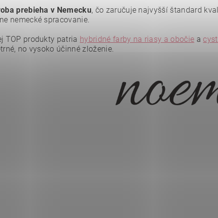
roba prebieha v Nemecku
, čo zaručuje najvyšší štandard kva
zne nemecké spracovanie.
ej TOP produkty patria
hybridné farby na riasy a obočie
a
cyst
trné, no vysoko účinné zloženie.
ním hodnotenie súhlasíte s
podmienkami ochrany osobných údajov
.