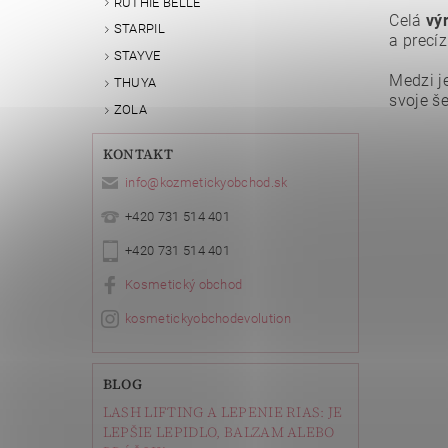
RUTHIE BELLE
Celá
vý
STARPIL
a precí
STAYVE
Medzi j
THUYA
svoje še
ZOLA
KONTAKT
Vlože
info
@
kozmetickyobchod.sk
+420 731 514 401
+420 731 514 401
Kosmetický obchod
kosmetickyobchodevolution
BLOG
LASH LIFTING A LEPENIE RIAS: JE
LEPŠIE LEPIDLO, BALZAM ALEBO