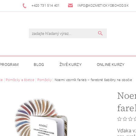
+420 731 514 401
INFO@KOZMETICKYOBCHOD.SK
 PROGRAM
BLOG
ŽIVÉ KURZY
ONLINE KURZY
ie
Pomôcky a štetce
Pomôcky
Noemi vzorník farieb – farebné šablóny na obočie
Noem
fare
Vďaka v