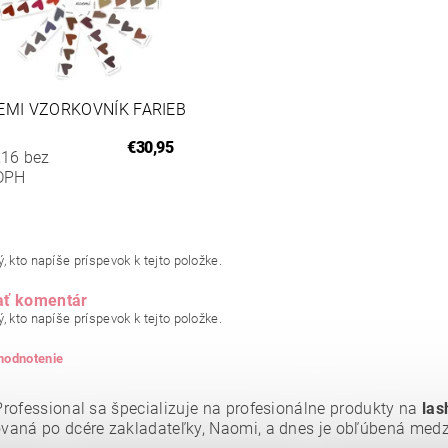
EMI VZORKOVNÍK FARIEB
€30,95
,16 bez
DPH
, kto napíše príspevok k tejto položke.
ať komentár
, kto napíše príspevok k tejto položke.
 hodnotenie
rofessional sa špecializuje na profesionálne produkty na
las
aná po dcére zakladateľky, Naomi, a dnes je obľúbená medzi 