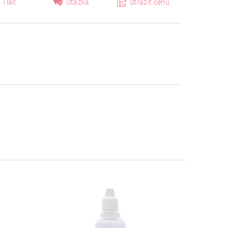
Tlač
Otázka
Strážiť cenu