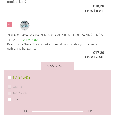
obočia, ktorý...
€18,20
€14,80
bez DPH
3.
ZOLA X TAYA MAKARENKO SAVE SKIN - OCHRANNÝ KRÉM
15 ML
–
SKLADOM
Krém Zola Save Skin ponúka hneď 4 možnosti využitia: ako
ochranný balzam...
€17,20
€13,98
bez DPH
UKÁŽ VIAC
NA SKLADE
AKCIA
NOVINKA
TIP
€
6
€
19