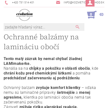
+420 731 514 401
INFO@KOZMETICKYOBCHOD.SK
0
€0
Ochranné balzámy na
lamináciu obočí
Tento malý zázrak by nemal chýbať žiadnej
LAMImakerke.
Nanáša sa na
chĺpky a pokožku v oblasti obočia
, kde
chráni kožu pred chemickými látkami
a pomáha
predchádzať začervenaniu aj podráždeniu
.
Ochranný balzam
zvyšuje komfort klientky
– vďaka
nemu sú laminačné prípravky
šetrnejšie
a
menej
agresívne,
klientka po laminácii obočia nemá tak
začervenanú pokožku.
Zároveň
znižuje riziko alergickej reakcie.