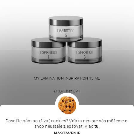
MY LAMINATION INSPIRATION 15 ML
€13,41 bez DPH
€16,50
Dovolíte nám používať cookies? Vďaka nim pre vás môžeme e-
|
|
|
Depilujeme.cz
Kosmetická škola
Online kosmetické kurzy
shop neustále zlepšovat. Viac
tu
.
|
MikroArt
Ella Baché
NASTAVENIE