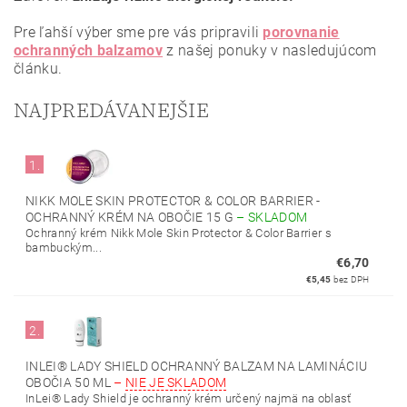
Pre ľahší výber sme pre vás pripravili
porovnanie
ochranných balzamov
z našej ponuky v nasledujúcom
článku.
NAJPREDÁVANEJŠIE
1.
NIKK MOLE SKIN PROTECTOR & COLOR BARRIER -
OCHRANNÝ KRÉM NA OBOČIE 15 G
–
SKLADOM
Ochranný krém Nikk Mole Skin Protector & Color Barrier s
bambuckým...
€6,70
€5,45
bez DPH
2.
INLEI® LADY SHIELD OCHRANNÝ BALZAM NA LAMINÁCIU
OBOČIA 50 ML
–
NIE JE SKLADOM
InLei® Lady Shield je ochranný krém určený najmä na oblasť