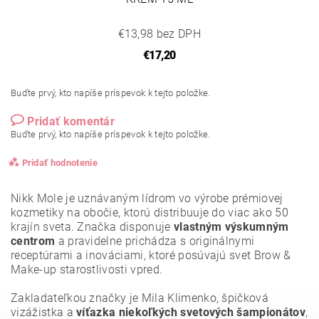
€13,98 bez DPH
€17,20
Buďte prvý, kto napíše príspevok k tejto položke.
Pridať komentár
Buďte prvý, kto napíše príspevok k tejto položke.
Pridať hodnotenie
Nikk Mole je uznávaným lídrom vo výrobe prémiovej
kozmetiky na obočie, ktorú distribuuje do viac ako 50
krajín sveta. Značka disponuje
vlastným výskumným
centrom
a pravidelne prichádza s originálnymi
receptúrami a inováciami, ktoré posúvajú svet Brow &
Make-up starostlivosti vpred.
Zakladateľkou značky je Mila Klimenko, špičková
vizážistka a
víťazka niekoľkých svetových šampionátov
,