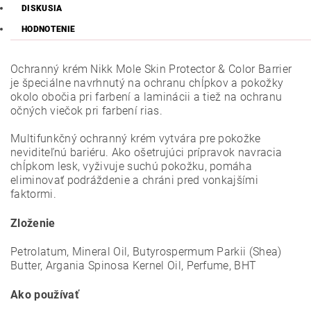
DISKUSIA
HODNOTENIE
Ochranný krém Nikk Mole Skin Protector & Color Barrier
je špeciálne navrhnutý na ochranu chĺpkov a pokožky
okolo obočia pri farbení a laminácii a tiež na ochranu
očných viečok pri farbení rias.
Multifunkčný ochranný krém vytvára pre pokožke
neviditeľnú bariéru. Ako ošetrujúci prípravok navracia
chĺpkom lesk, vyživuje suchú pokožku, pomáha
eliminovať podráždenie a chráni pred vonkajšími
faktormi.
Zloženie
Petrolatum, Mineral Oil, Butyrospermum Parkii (Shea)
Butter, Argania Spinosa Kernel Oil, Perfume, BHT
Ako používať