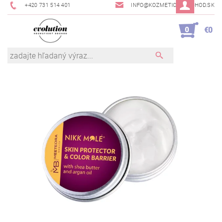
+420 731 514 401
INFO@KOZMETICKYOBCHOD.SK
0
€0