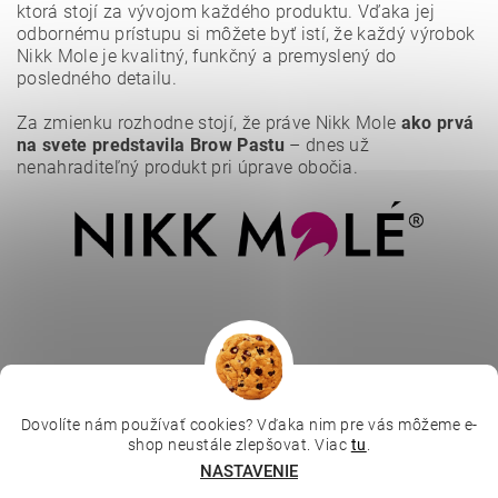
ktorá stojí za vývojom každého produktu. Vďaka jej
odbornému prístupu si môžete byť istí, že každý výrobok
Nikk Mole je kvalitný, funkčný a premyslený do
posledného detailu.
Vložením hodnotenie súhlasíte s
podmienkami ochrany
osobných údajov
.
Za zmienku rozhodne stojí, že práve Nikk Mole
ako prvá
na svete predstavila Brow Pastu
– dnes už
nenahraditeľný produkt pri úprave obočia.
Dovolíte nám používať cookies? Vďaka nim pre vás môžeme e-
|
|
|
Depilujeme.cz
Kosmetická škola
Online kosmetické kurzy
shop neustále zlepšovat. Viac
tu
.
|
MikroArt
Ella Baché
NASTAVENIE