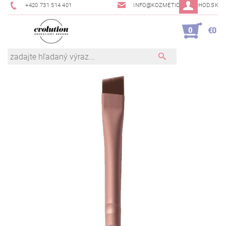
+420 731 514 401
INFO@KOZMETICKYOBCHOD.SK
0
€0