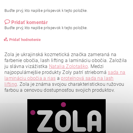
Buďte prvý, kto napíše príspevok k tejto položke.
Pridať komentár
Buďte prvý, kto napíše príspevok k tejto položke.
Pridať hodnotenie
Zola je ukrajinská kozmetická značka zameraná na
farbenie obočia, lash lifting a lamináciu obočia. Založila
ju slávna vizážistka
Natalia Zolotaško
.
Medzi
najpopulárnejšie produkty Zoly patrí strieborná
sada na
lamináciu obočia a rias
a
proteínová sada na lash
lifting
.
Zola je známa svojou charakteristickou ružovou
farbou a cenovou dostupnosťou svojich produktov.
Vložením hodnotenie súhlasíte s
podmienkami ochrany