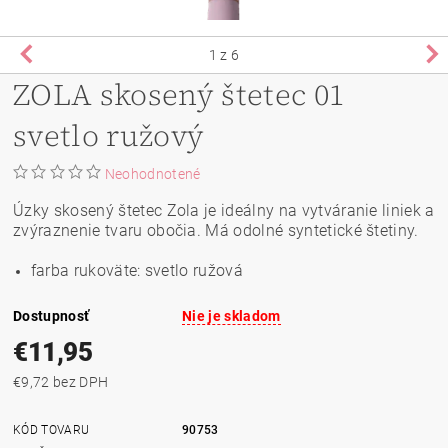
1
z 6
ZOLA skosený štetec 01
svetlo ružový
Neohodnotené
Úzky skosený štetec Zola je ideálny na vytváranie liniek a
zvýraznenie tvaru obočia. Má odolné syntetické štetiny.
farba rukoväte: svetlo ružová
Dostupnosť
Nie je skladom
€11,95
€9,72 bez DPH
KÓD TOVARU
90753