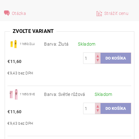
Otázka
Strážiť cenu
ZVOĽTE VARIANT
Barva: Žlutá
Skladom
11650/ZLU
€11,60
€9,43 bez DPH
Barva: Světle růžová
Skladom
11650/SVE
€11,60
€9,43 bez DPH