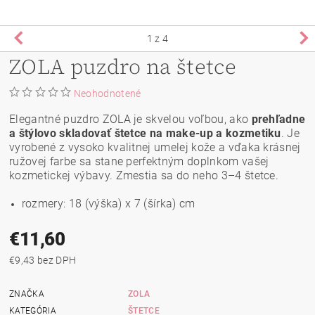
1
z 4
ZOLA puzdro na štetce
Neohodnotené
Elegantné puzdro ZOLA je skvelou voľbou, ako
prehľadne
a štýlovo skladovať štetce na make-up a kozmetiku
. Je
vyrobené z vysoko kvalitnej umelej kože a vďaka krásnej
ružovej farbe sa stane perfektným doplnkom vašej
kozmetickej výbavy. Zmestia sa do neho 3–4 štetce.
rozmery: 18 (výška) x 7 (šírka) cm
€11,60
€9,43 bez DPH
ZNAČKA
ZOLA
KATEGÓRIA
ŠTETCE