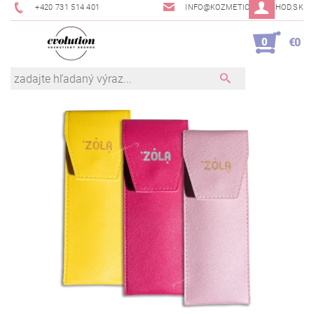
+420 731 514 401
INFO@KOZMETICKYOBCHOD.SK
0
€0