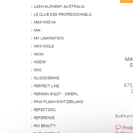
LASH ALCHEMY AUSTRALIA
LE CLUB DES PROFESSIONNELS
MAXYMOVA
MIA
MY LAMINATION
NIKK MOLE
NKIM
MA
NOEMI
S
OKO
OLIGODERMIE
€75
PERFECT LINE
PERRON RIGOT - CIRÉPIL
PINK FLASH SWITZERLAND
REFECTOCIL
Buďte prvý
REFERENCE
RIO BEAUTY
Prid