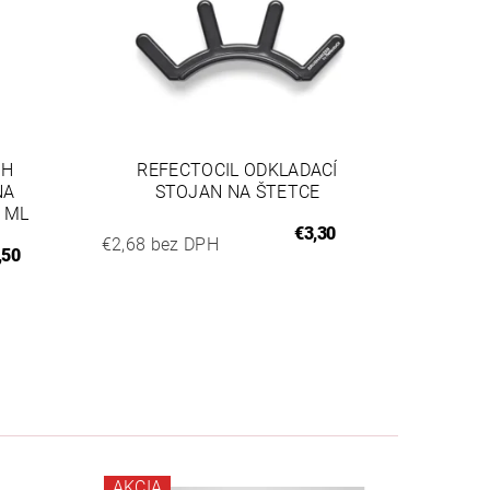
SH
REFECTOCIL ODKLADACÍ
NA
STOJAN NA ŠTETCE
 ML
€3,30
€2,68 bez DPH
,50
AKCIA