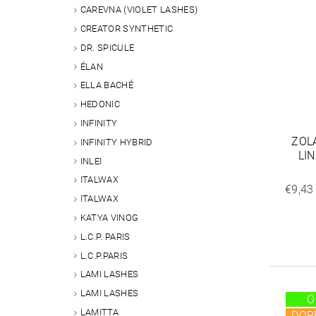
CAREVNA (VIOLET LASHES)
CREATOR SYNTHETIC
DR. SPICULE
ÉLAN
ELLA BACHÉ
HEDONIC
INFINITY
ZOL
INFINITY HYBRID
LI
INLEI
ITALWAX
€9,43
ITALWAX
KATYA VINOG
L.C.P. PARIS
L.C.P.PARIS
LAMI LASHES
LAMI LASHES
O
LAMITTA
DOP