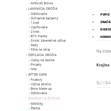
Airbrush Brows
LAMINÁCIA OBOČIA
Odličovače
POPIS
Ochranné balzamy
ZNAČK
1.krok
Vyplňovače
DISKU
2.krok
BTX masky
HODNO
3.krok: záverečná výživa
Sady
Fólia na okraj
Na čist
DEPILÁCIA OBOČIA
Vosky na obočie
Pinzety
Krajina
Nite
AFTER CARE
Fixátory
SÚVISI
Výživa obočia
Brow Make-up
Odličovače
POMÔCKY A ŠTETCE
Mištičky
Štetce