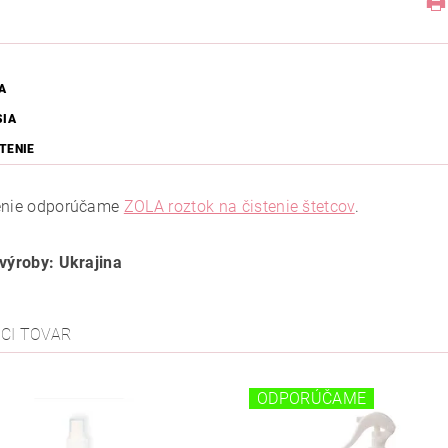
A
SIA
TENIE
enie odporúčame
ZOLA roztok na čistenie štetcov
.
 výroby: Ukrajina
ACI TOVAR
ODPORÚČAME