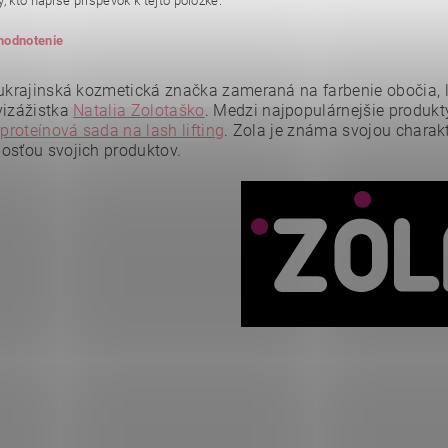
, kto napíše príspevok k tejto položke.
 hodnotenie
 ukrajinská kozmetická značka zameraná na farbenie obočia, la
vizážistka
Natalia Zolotaško
.
Medzi najpopulárnejšie produkty
a
proteínová sada na lash lifting
.
Zola je známa svojou charak
osťou svojich produktov.
ním hodnotenie súhlasíte s
podmienkami ochrany osobných údajov
.