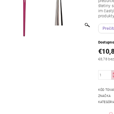
predurče
štetiny 
im častý
produkty
Prečít
Dostupno
€10,
€8,78
KÓD TOVA
ZNAČKA
KATEGÓRI