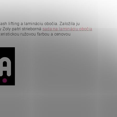
sh lifting a lamináciu obočia. Založila ju
 Zoly patrí strieborná
sada na lamináciu obočia
teristickou ružovou farbou a cenovou