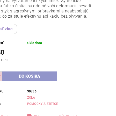
ný na vytváranie tenkých liniek. Syntetické
sa ľahko čistia, sú odolné voči deformácii, nevadí
 styk s agresívnymi prípravkami a neabsorbujú
, čo zaisťuje efektívnu aplikáciu bez plytvania.
ať viac
sť
Skladom
80
 bez DPH
RU
90796
ZOLA
A
POMÔCKY A ŠTETCE