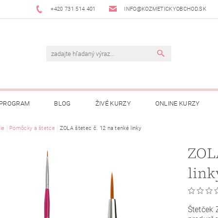
+420 731 514 401
INFO@KOZMETICKYOBCHOD.SK
 PROGRAM
BLOG
ŽIVÉ KURZY
ONLINE KURZY
ie
Pomôcky a štetce
ZOLA štetec č. 12 na tenké linky
ZOLA
link
Štetček 