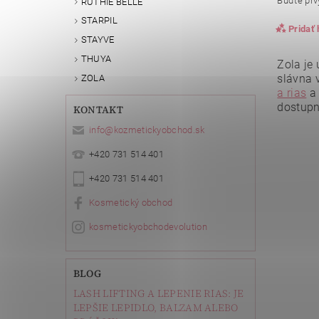
Buďte prvý
RUTHIE BELLE
STARPIL
Pridať
STAYVE
THUYA
Zola je
slávna 
ZOLA
a rias
dostupn
KONTAKT
info
@
kozmetickyobchod.sk
+420 731 514 401
+420 731 514 401
Kosmetický obchod
Vlože
kosmetickyobchodevolution
BLOG
LASH LIFTING A LEPENIE RIAS: JE
LEPŠIE LEPIDLO, BALZAM ALEBO