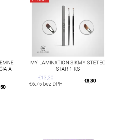
JEMNÉ
MY LAMINATION ŠIKMÝ ŠTETEC
ČIA A
STAR 1 KS
€13,30
€8,30
€6,75 bez DPH
,50