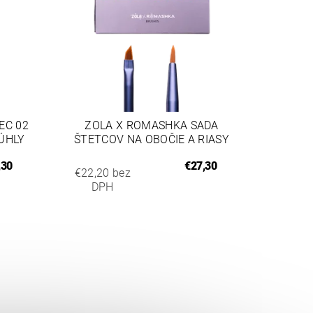
EC 02
ZOLA X ROMASHKA SADA
RÚHLY
ŠTETCOV NA OBOČIE A RIASY
,30
€27,30
€22,20 bez
DPH