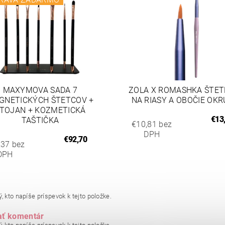
MAXYMOVA SADA 7
ZOLA X ROMASHKA ŠTET
GNETICKÝCH ŠTETCOV +
NA RIASY A OBOČIE OK
TOJAN + KOZMETICKÁ
€13
TAŠTIČKA
€10,81 bez
DPH
€92,70
,37 bez
DPH
, kto napíše príspevok k tejto položke.
ať komentár