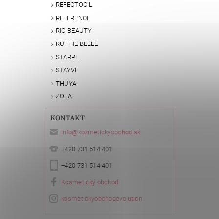
REFECTOCIL
REFERENCE
RIO BEAUTY
RUTHIE BELLE
STARPIL
STAYVE
THUYA
ZOLA
KONTAKT
info
@
kozmetickyobchod.sk
+420 731 514 401
+420 731 514 401
Kosmetický obchod
kosmetickyobchodevolution