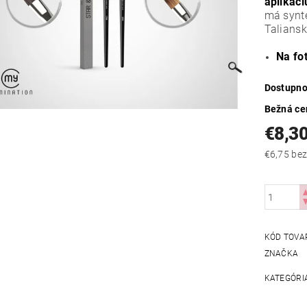
aplikáci
má synte
Taliansk
Na fot
Dostupno
Bežná ce
€8,3
€6,75
KÓD TOVA
ZNAČKA
KATEGÓRI