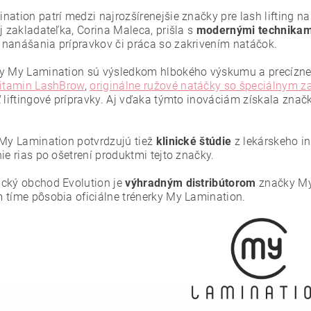
ation patrí medzi najrozšírenejšie značky pre lash lifting na
j zakladateľka, Corina Maleca, prišla s
modernými technikami 
nanášania prípravkov či práca so zakrivením natáčok.
y My Lamination sú výsledkom hlbokého výskumu a precíznej 
itamin LashBrow
,
originálne ružové natáčky so špeciálnym z
ť liftingové prípravky. Aj vďaka týmto inováciám získala zna
 My Lamination potvrdzujú tiež
klinické štúdie
z lekárskeho in
ie rias po ošetrení produktmi tejto značky.
ním hodnotenie súhlasíte s
podmienkami ochrany osobných údajov
.
cký obchod Evolution je
výhradným distribútorom
značky My 
 tíme pôsobia oficiálne trénerky My Lamination.