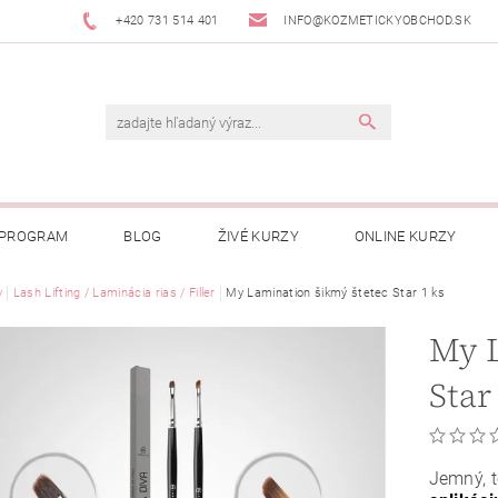
+420 731 514 401
INFO@KOZMETICKYOBCHOD.SK
 PROGRAM
BLOG
ŽIVÉ KURZY
ONLINE KURZY
y
Lash Lifting / Laminácia rias / Filler
My Lamination šikmý štetec Star 1 ks
My L
Star
Jemný, 