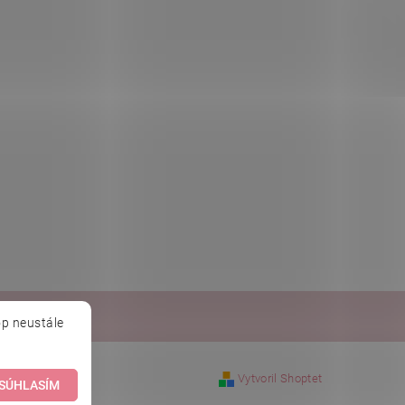
Baché
p neustále
Vytvoril Shoptet
SÚHLASÍM