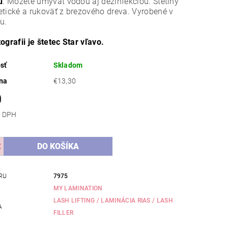
u
. Môžete umývať vodou aj dezinfekciou. Štetiny
tické a rukoväť z brezového dreva. Vyrobené v
u.
ografii je štetec Star vľavo.
sť
Skladom
na
€13,30
0
 bez DPH
RU
7975
MY LAMINATION
LASH LIFTING / LAMINÁCIA RIAS / LASH
A
FILLER