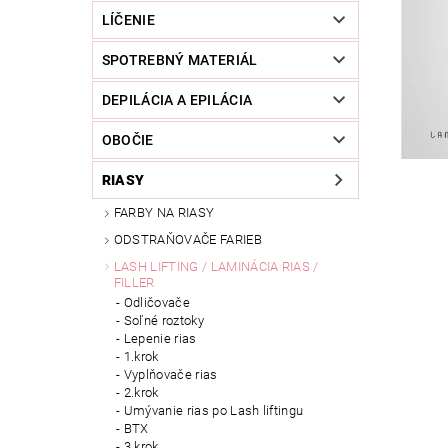
LÍČENIE
SPOTREBNÝ MATERIÁL
DEPILÁCIA A EPILÁCIA
OBOČIE
RIASY
FARBY NA RIASY
ODSTRAŇOVAČE FARIEB
LASH LIFTING / LAMINÁCIA RIAS /
FILLER
Odličovače
Soľné roztoky
Lepenie rias
1.krok
Vyplňovače rias
2.krok
Umývanie rias po Lash liftingu
BTX
3.krok