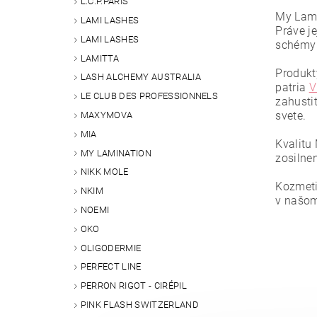
L.C.P.PARIS
My Lamin
LAMI LASHES
Práve je
LAMI LASHES
schémy 
LAMITTA
Produkt
LASH ALCHEMY AUSTRALIA
patria
V
LE CLUB DES PROFESSIONNELS
zahusti
svete.
MAXYMOVA
MIA
Kvalitu
MY LAMINATION
zosilnen
Vlože
NIKK MOLE
Kozmeti
NKIM
v našom
NOEMI
OKO
OLIGODERMIE
PERFECT LINE
PERRON RIGOT - CIRÉPIL
PINK FLASH SWITZERLAND