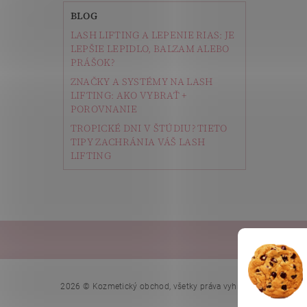
BLOG
LASH LIFTING A LEPENIE RIAS: JE
LEPŠIE LEPIDLO, BALZAM ALEBO
PRÁŠOK?
ZNAČKY A SYSTÉMY NA LASH
LIFTING: AKO VYBRAŤ +
POROVNANIE
TROPICKÉ DNI V ŠTÚDIU? TIETO
TIPY ZACHRÁNIA VÁŠ LASH
LIFTING
Depi
Upraviť n
2026 © Kozmetický obchod, všetky práva vyhradené