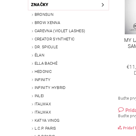
ZNAČKY
BRONSUN
BROW XENNA
CAREVNA (VIOLET LASHES)
CREATOR SYNTHETIC
MY L
SA
DR. SPICULE
ÉLAN
ELLA BACHÉ
€11
HEDONIC
INFINITY
INFINITY HYBRID
INLEI
Buďte prvý
ITALWAX
Prid
ITALWAX
Buďte prvý
KATYA VINOG
Pridať
L.C.P. PARIS