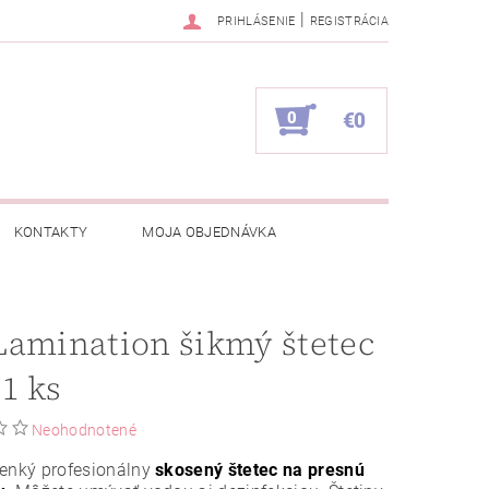
|
PRIHLÁSENIE
REGISTRÁCIA
0
€0
KONTAKTY
MOJA OBJEDNÁVKA
amination šikmý štetec
 1 ks
Neohodnotené
tenký profesionálny
skosený štetec na presnú