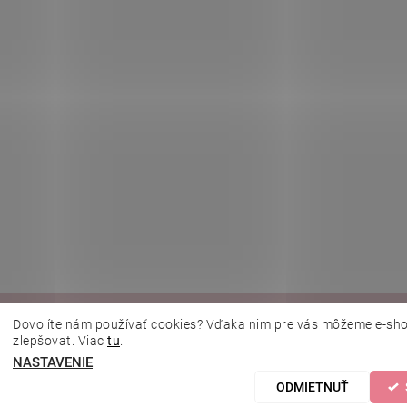
|
|
|
|
lujeme.cz
Kosmetická škola
Online kosmetické kurzy
MikroArt
Ella 
Dovolíte nám používať cookies? Vďaka nim pre vás môžeme e-sho
zlepšovat. Viac
tu
.
NASTAVENIE
astavenie cookies
ODMIETNUŤ