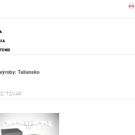
A
SIA
TENIE
 výroby: Taliansko
ACI TOVAR