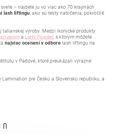
 svete – nájdete ju vo viac ako 70 krajinách.
lash liftingu
, ako sú testy natočenia, pokročilé
talianskej výroby. Medzi ikonické produkty
akrivením
a
Lami Powder
, s ktorým môžete
čka
najviac ocenení
v odbore
lash liftingu na
štitútu v Padove, ktoré preukázali výrazné
Lamination pre Českú a Slovenskú republiku, a