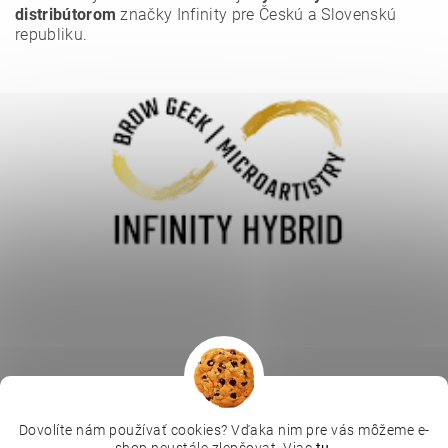
osobných údajov
.
distribútorom
značky Infinity pre Českú a Slovenskú
republiku.
Dovolíte nám používať cookies? Vďaka nim pre vás môžeme e-
|
|
|
Depilujeme.cz
Kosmetická škola
Online kosmetické kurzy