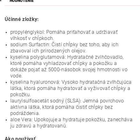
HODNOTENIE
Účinné zložky:
propylénglykol: Pomáha priťahovať a udržiavať
vlhkosť v chĺpkoch.
sodium Surfactin: Čistí chĺpky bez toho, aby ich
zbavoval ich prirodzených olejov.
kyselina polyglutamová: Hydratačné zvlhčovadlo,
ktoré pomáha vyhladzovať chĺpky a pokožku a
dokáže pojať až 5000-násobok svojej hmotnosti vo
vode.
kyselina hyaluronová: Vysoko hydratačná zvlhčujúca
látka, ktorá pomáha hydratovať a vyživovať chĺpky a
pokožku.
laurylsulfoacetát sodný (SLSA): Jemná povrchovo
aktívna látka, ktorá pomáha čistiť chĺpky bez
podráždenia.
aloe Vera: Upokojuje a hydratuje pokožku, zanecháva
ju zdravú a hydratovanú.
Ako používať