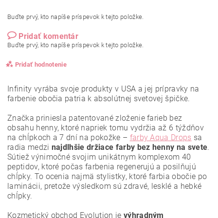
Buďte prvý, kto napíše príspevok k tejto položke.
Pridať komentár
Buďte prvý, kto napíše príspevok k tejto položke.
Pridať hodnotenie
Infinity vyrába svoje produkty v USA a jej prípravky na
farbenie obočia patria k absolútnej svetovej špičke.
Značka priniesla patentované zloženie farieb bez
obsahu henny, ktoré napriek tomu vydržia až 6 týždňov
na chĺpkoch a 7 dní na pokožke –
farby Aqua Drops
sa
radia medzi
najdlhšie držiace farby bez henny na svete
.
Sú
tiež výnimočné svojim unikátnym komplexom 40
peptidov, ktoré počas farbenia regenerujú a posilňujú
chĺpky. To ocenia najmä stylistky, ktoré farbia obočie po
laminácii, pretože výsledkom sú zdravé, lesklé a hebké
chĺpky.
Kozmetický obchod Evolution je
výhradným
Vložením hodnotenie súhlasíte s
podmienkami ochrany