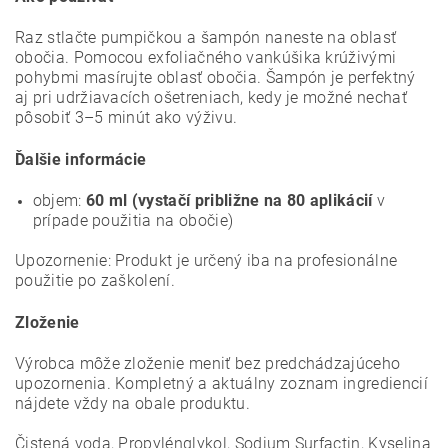
Raz stlačte pumpičkou a šampón naneste na oblasť
obočia. Pomocou exfoliačného vankúšika krúživými
pohybmi masírujte oblasť obočia. Šampón je p
erfektný
aj pri udržiavacích ošetreniach, kedy je možné nechať
pôsobiť 3–5 minút ako výživu.
Ďalšie informácie
objem:
60 ml (vystačí približne na 80 aplikácií
v
prípade použitia na obočie)
Upozornenie: Produkt je určený iba na profesionálne
použitie po zaškolení.
Zloženie
Výrobca môže zloženie meniť bez predchádzajúceho
upozornenia. Kompletný a aktuálny zoznam ingrediencií
nájdete vždy na obale produktu.
Čistená voda, Propylénglykol, Sodium Surfactin, Kyselina