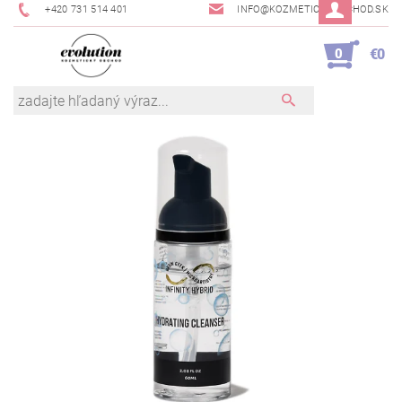
+420 731 514 401
INFO@KOZMETICKYOBCHOD.SK
0
€0