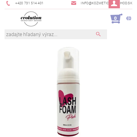
+420 731 514 401
INFO@KOZMETICKYOBCHOD.SK
0
€0