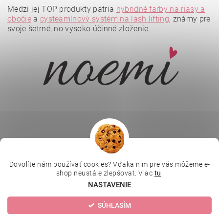
Medzi jej TOP produkty patria
hybridné farby na riasy a
obočie
a
cysteamínový systém na lash lifting
, známy pre
svoje šetrné, no vysoko účinné zloženie.
Vložením hodnotenie súhlasíte s
podmienkami ochrany
osobných údajov
.
Dovolíte nám používať cookies? Vďaka nim pre vás môžeme e-
|
|
|
Depilujeme.cz
Kosmetická škola
Online kosmetické kurzy
shop neustále zlepšovat. Viac
tu
.
|
MikroArt
Ella Baché
NASTAVENIE
SÚHLASÍM
Upraviť nastavenie cookies
2026 © Kozmetický obchod, všetky práva vyhradené