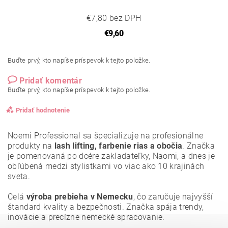
€7,80 bez DPH
€9,60
Buďte prvý, kto napíše príspevok k tejto položke.
Pridať komentár
Buďte prvý, kto napíše príspevok k tejto položke.
Pridať hodnotenie
Noemi Professional sa špecializuje na profesionálne
produkty na
lash lifting, farbenie rias a obočia
. Značka
je pomenovaná po dcére zakladateľky, Naomi, a dnes je
obľúbená medzi stylistkami vo viac ako 10 krajinách
sveta.
Celá
výroba prebieha v Nemecku
, čo zaručuje najvyšší
štandard kvality a bezpečnosti. Značka spája trendy,
inovácie a precízne nemecké spracovanie.