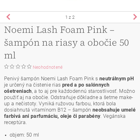
1
z 2
Noemi Lash Foam Pink –
šampón na riasy a obočie 50
ml
Neohodnotené
Penivý šampón Noemi Lash Foam Pink s
neutrálnym pH
je určený na čistenie rias
pred a po salónnych
ošetreniach
, a to aj pre každodennú starostlivosť.
Možno
použiť aj na obočie. Odstraňuje dôkladne a šetrne make-
up a nečistoty. Vyniká ružovou farbou, ktorá bola
dosiahnutá vitamínom B12 – šampón
neobsahuje umelé
farbivá ani parfumáciu, oleje či parabény
. Vegánska
receptúra.
objem: 50 ml