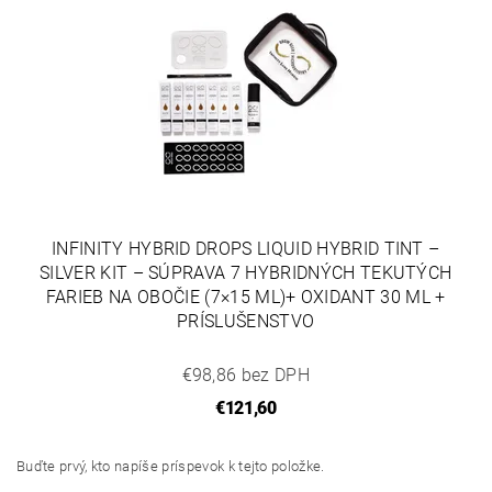
INFINITY HYBRID DROPS LIQUID HYBRID TINT –
SILVER KIT – SÚPRAVA 7 HYBRIDNÝCH TEKUTÝCH
FARIEB NA OBOČIE (7×15 ML)+ OXIDANT 30 ML +
PRÍSLUŠENSTVO
€98,86 bez DPH
€121,60
Buďte prvý, kto napíše príspevok k tejto položke.