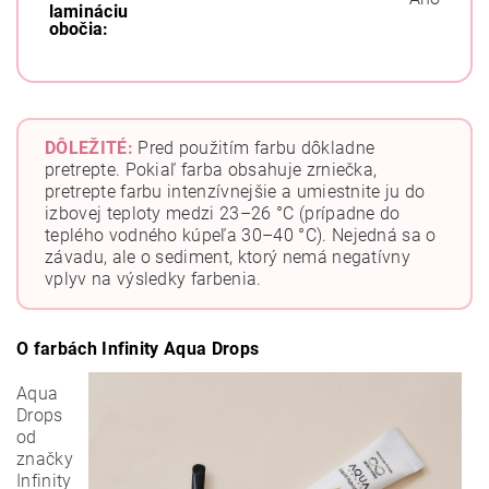
lamináciu
obočia:
DÔLEŽITÉ:
Pred použitím farbu dôkladne
pretrepte. Pokiaľ farba obsahuje zrniečka,
pretrepte farbu intenzívnejšie a umiestnite ju do
izbovej teploty medzi 23–26 °C (prípadne do
teplého vodného kúpeľa 30–40 °C). Nejedná sa o
závadu, ale o sediment, ktorý nemá negatívny
vplyv na výsledky farbenia.
O farbách Infinity Aqua Drops
Aqua
Drops
od
značky
Infinity