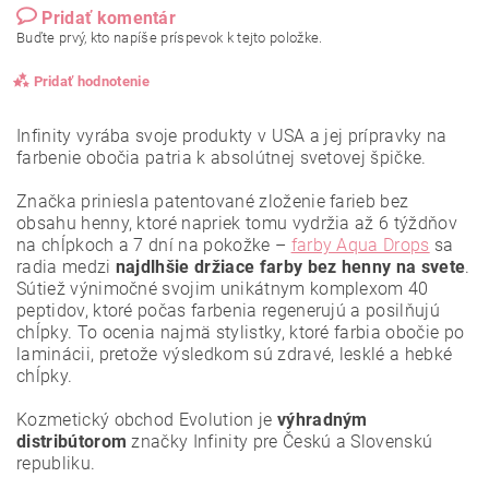
Pridať komentár
Buďte prvý, kto napíše príspevok k tejto položke.
Pridať hodnotenie
Infinity vyrába svoje produkty v USA a jej prípravky na
farbenie obočia patria k absolútnej svetovej špičke.
Značka priniesla patentované zloženie farieb bez
obsahu henny, ktoré napriek tomu vydržia až 6 týždňov
na chĺpkoch a 7 dní na pokožke –
farby Aqua Drops
sa
radia medzi
najdlhšie držiace farby bez henny na svete
.
Sú
tiež výnimočné svojim unikátnym komplexom 40
peptidov, ktoré počas farbenia regenerujú a posilňujú
chĺpky. To ocenia najmä stylistky, ktoré farbia obočie po
laminácii, pretože výsledkom sú zdravé, lesklé a hebké
chĺpky.
Kozmetický obchod Evolution je
výhradným
Vložením hodnotenie súhlasíte s
podmienkami ochrany
osobných údajov
.
distribútorom
značky Infinity pre Českú a Slovenskú
republiku.