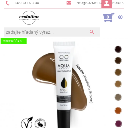
+420 731 514 401
INFO@KOZMETICKYOBCHOD.SK
0
€0
ODPORÚČAME