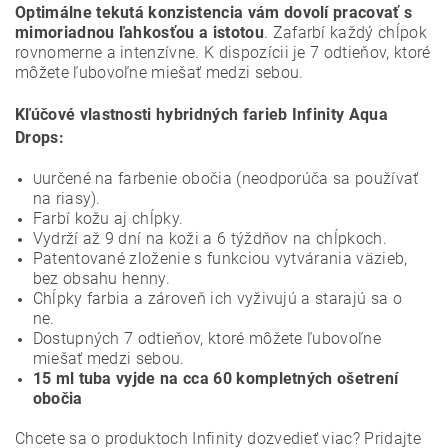
Optimálne tekutá konzistencia vám dovolí pracovať s
mimoriadnou ľahkosťou a istotou
. Zafarbí každý chĺpok
rovnomerne a intenzívne. K dispozícii je 7 odtieňov, ktoré
môžete ľubovoľne miešať medzi sebou.
Kľúčové vlastnosti hybridných farieb Infinity Aqua
Drops:
určené na farbenie obočia (neodporúča sa používať
U
na riasy).
Farbí kožu aj chĺpky.
Vydrží až 9 dní na koži a 6 týždňov na chĺpkoch.
Patentované zloženie s funkciou vytvárania väzieb,
bez obsahu henny.
Chĺpky farbia a zároveň ich vyživujú a starajú sa o
ne.
Dostupných 7 odtieňov, ktoré môžete ľubovoľne
miešať medzi sebou.
15 ml tuba vyjde na cca 60 kompletných ošetrení
obočia
Chcete sa o produktoch Infinity dozvedieť viac? Pridajte