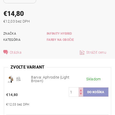
€14,80
€12,03 bez DPH
ZNAČKA
INFINITY HYBRID
KATEGÓRIA
FARBY NA OBOČIE
Otázka
Strážiť cenu
ZVOĽTE VARIANT
Barva: Aphrodite (Light
AQ-
Skladom
004
Brown)
€14,80
€12,03 bez DPH