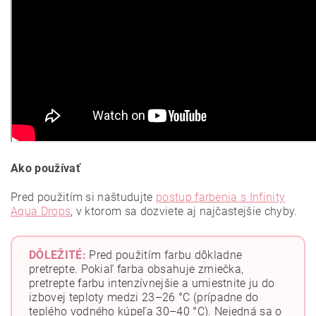
Ako používať
Pred použitím si naštudujte
postup farbenia s Infinity
Aqua Drops
, v ktorom sa dozviete aj najčastejšie chyby.
DÔLEŽITÉ:
Pred použitím farbu dôkladne
pretrepte. Pokiaľ farba obsahuje zrniečka,
pretrepte farbu intenzívnejšie a umiestnite ju do
izbovej teploty medzi 23–26 °C (prípadne do
teplého vodného kúpeľa 30–40 °C). Nejedná sa o