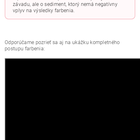
závadu, ale o sediment, ktorý nemá negatívny
vplyv na výsledky farbenia.
Odporúčame pozrieť sa aj na ukážku kompletného
postupu farbenia: