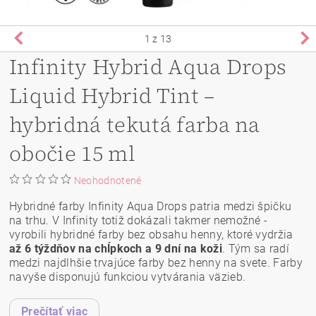
1
z 13
Infinity Hybrid Aqua Drops
Liquid Hybrid Tint –
hybridná tekutá farba na
obočie 15 ml
Neohodnotené
Hybridné farby Infinity Aqua Drops patria medzi špičku
na trhu. V Infinity totiž dokázali takmer nemožné -
vyrobili hybridné farby bez obsahu henny, ktoré vydržia
až 6 týždňov na chĺpkoch a 9 dní na koži
. Tým sa radí
medzi najdlhšie trvajúce farby bez henny na svete. Farby
navyše disponujú funkciou vytvárania väzieb.
Prečítať viac