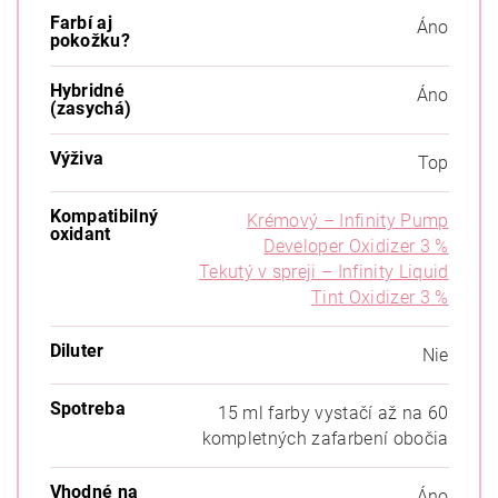
Farbí aj
Áno
pokožku?
Hybridné
Áno
(zasychá)
Výživa
Top
Kompatibilný
Krémový – Infinity Pump
oxidant
Developer Oxidizer 3 %
Tekutý v spreji – Infinity Liquid
Tint Oxidizer 3 %
Diluter
Nie
Spotreba
15 ml farby vystačí až na 60
kompletných zafarbení obočia
Vhodné na
Áno