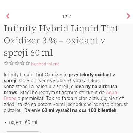
1
z 2
Infinity Hybrid Liquid Tint
Oxidizer 3 % – oxidant v
spreji 60 ml
Neohodnotené
Infinity Liquid Tint Oxidizer je
prvý tekutý oxidant v
spreji
, ktorý bol kedy vyrobený! Vďaka tekutej
konzistencii a baleniu v spreji je
ideálny na airbrush
brows
. Stačí ho jedným stlačením strieknuť do
Aqua
Drops
a premiešať. Tak sa farba nielen aktivuje, ale tiež
zriedi, takže sa potom veľmi jednoducho nanáša airbrush
pištoľou. Balenie
60 ml vystačí na cca 100 klientiek
.
objem: 60 ml