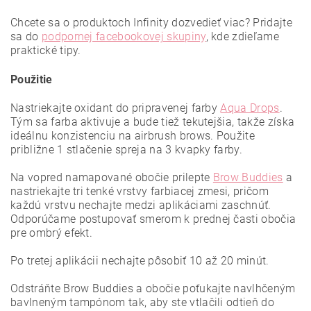
Chcete sa o produktoch Infinity dozvedieť viac? Pridajte
sa do
podpornej facebookovej skupiny
, kde zdieľame
praktické tipy.
Použitie
Nastriekajte oxidant do pripravenej farby
Aqua Drops
.
Tým sa farba aktivuje a bude tiež tekutejšia, takže získa
ideálnu konzistenciu na airbrush brows. Použite
približne 1 stlačenie spreja na 3 kvapky farby.
Na vopred namapované obočie prilepte
Brow Buddies
a
nastriekajte tri tenké vrstvy farbiacej zmesi, pričom
každú vrstvu nechajte medzi aplikáciami zaschnúť.
Odporúčame postupovať smerom k prednej časti obočia
pre ombrý efekt.
Po tretej aplikácii nechajte pôsobiť 10 až 20 minút.
Odstráňte Brow Buddies a obočie poťukajte navlhčeným
bavlneným tampónom tak, aby ste vtlačili odtieň do