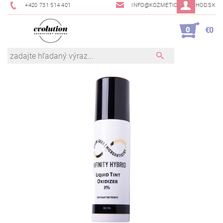
+420 731 514 401
INFO@KOZMETICKYOBCHOD.SK
0
€0