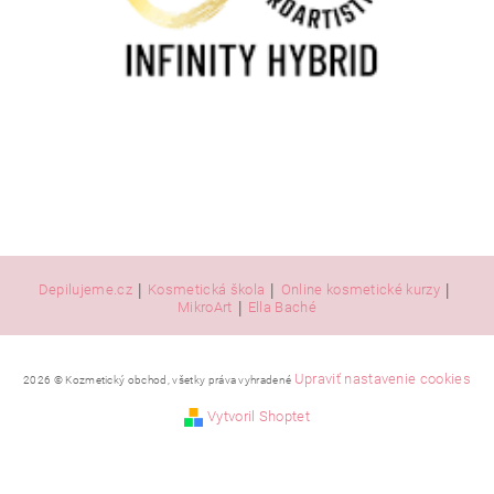
|
|
|
Depilujeme.cz
Kosmetická škola
Online kosmetické kurzy
|
MikroArt
Ella Baché
Upraviť nastavenie cookies
2026 © Kozmetický obchod, všetky práva vyhradené
Vytvoril Shoptet