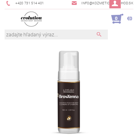
+420 731 514 401
INFO@KOZMETICKYOBCHOD.SK
0
€0