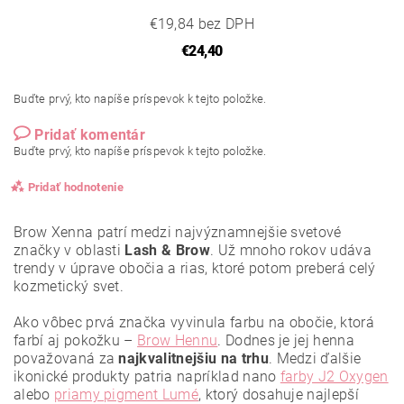
€19,84 bez DPH
€24,40
Buďte prvý, kto napíše príspevok k tejto položke.
Pridať komentár
Buďte prvý, kto napíše príspevok k tejto položke.
Pridať hodnotenie
Brow Xenna patrí medzi najvýznamnejšie svetové
značky v oblasti
Lash & Brow
. Už mnoho rokov udáva
trendy v úprave obočia a rias, ktoré potom preberá celý
kozmetický svet.
Ako vôbec prvá značka vyvinula farbu na obočie, ktorá
farbí aj pokožku –
Brow Hennu
. Dodnes je jej henna
považovaná za
najkvalitnejšiu
na trhu
. Medzi ďalšie
ikonické produkty patria napríklad nano
farby J2 Oxygen
alebo
priamy pigment Lumé
, ktorý dosahuje najlepší