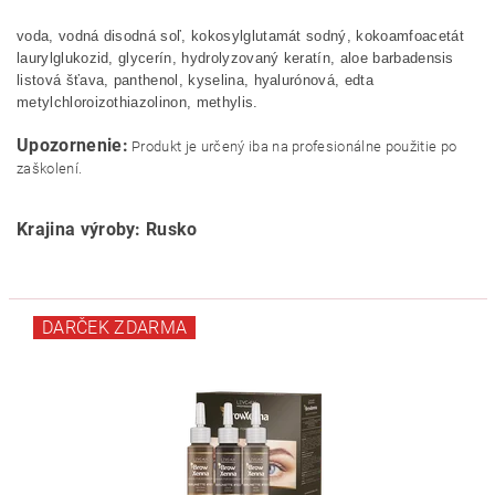
voda, vodná disodná soľ, kokosylglutamát sodný, kokoamfoacetát
laurylglukozid, glycerín, hydrolyzovaný keratín, aloe barbadensis
listová šťava, panthenol, kyselina, hyalurónová, edta
metylchloroizothiazolinon, methylis.
Upozornenie:
Produkt je určený iba na profesionálne použitie po
zaškolení.
Krajina výroby: Rusko
DARČEK ZDARMA