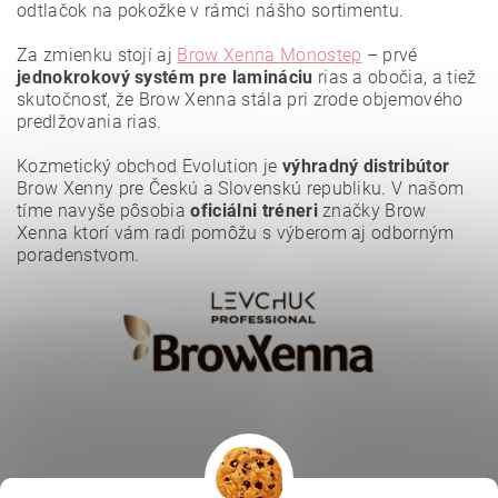
odtlačok na pokožke v rámci nášho sortimentu.
Za zmienku stojí aj
Brow Xenna Monostep
– prvé
jednokrokový systém pre lamináciu
rias a obočia, a tiež
Vložením hodnotenie súhlasíte s
podmienkami ochrany
osobných údajov
.
skutočnosť, že Brow Xenna stála pri zrode objemového
predlžovania rias.
Kozmetický obchod Evolution je
výhradný distribútor
Brow Xenny pre Českú a Slovenskú republiku. V našom
tíme navyše pôsobia
oficiálni tréneri
značky Brow
Xenna ktorí vám radi pomôžu s výberom aj odborným
poradenstvom.