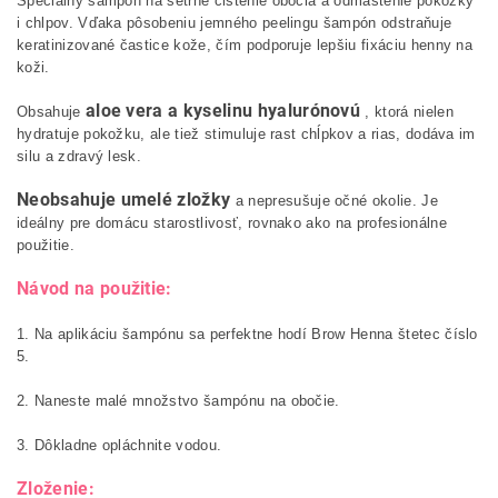
Špeciálny šampón na šetrné čistenie obočia a odmastenie pokožky
i chlpov. Vďaka pôsobeniu jemného peelingu šampón odstraňuje
keratinizované častice kože, čím podporuje lepšiu fixáciu henny na
koži.
aloe vera a kyselinu hyalurónovú
Obsahuje
, ktorá nielen
hydratuje pokožku, ale tiež stimuluje rast chĺpkov a rias, dodáva im
silu a zdravý lesk.
Neobsahuje umelé zložky
a nepresušuje očné okolie. Je
ideálny pre domácu starostlivosť, rovnako ako na profesionálne
použitie.
Návod na použitie:
1. Na aplikáciu šampónu sa perfektne hodí Brow Henna štetec číslo
5.
2. Naneste malé množstvo šampónu na obočie.
3. Dôkladne opláchnite vodou.
Zloženie: