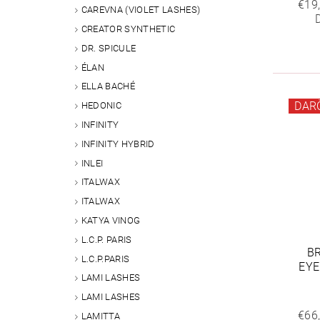
€19
CAREVNA (VIOLET LASHES)
CREATOR SYNTHETIC
DR. SPICULE
ÉLAN
ELLA BACHÉ
DAR
HEDONIC
INFINITY
INFINITY HYBRID
INLEI
ITALWAX
ITALWAX
KATYA VINOG
L.C.P. PARIS
B
L.C.P.PARIS
EYE
LAMI LASHES
LAMI LASHES
€66
LAMITTA