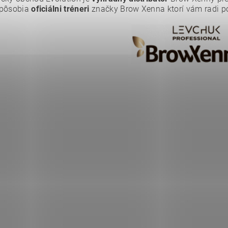
ním hodnotenie súhlasíte s
podmienkami ochrany osobných údajov
.
 pôsobia
oficiálni tréneri
značky Brow Xenna ktorí vám radi 