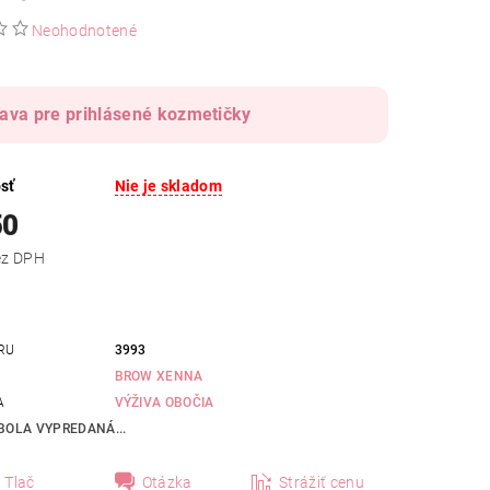
Neohodnotené
ava pre prihlásené kozmetičky
sť
Nie je skladom
50
,41 bez DPH
RU
3993
BROW XENNA
A
VÝŽIVA OBOČIA
BOLA VYPREDANÁ...
Tlač
Otázka
Strážiť cenu