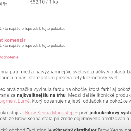
€82,10 / 1 ks
DPH
, kto napíše príspevok k tejto položke.
ať komentár
, kto napíše príspevok k tejto položke.
 hodnotenie
nna patrí medzi najvýznamnejšie svetové značky v oblasti
La
obočia a rias, ktoré potom preberá celý kozmetický svet.
ec prvá značka vyvinula farbu na obočie, ktorá farbí aj poko
vaná za
najkvalitnejšiu
na trhu
. Medzi ďalšie ikonické produk
 pigment Lumé
, ktorý dosahuje najlepší odtlačok na pokožke 
nku stojí aj
Brow Xenna Monostep
– prvé
jednokrokový syst
osť, že Brow Xenna stála pri zrode objemového predlžovania r
cký obchod Evolution je
výhradný distribútor
Brow Xenny pre