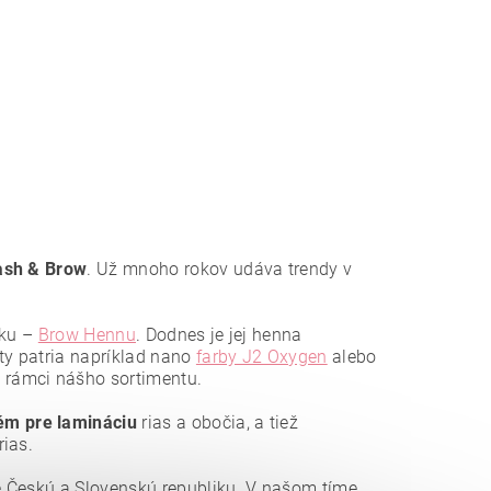
sh & Brow
. Už mnoho rokov udáva trendy v
žku –
Brow Hennu
. Dodnes je jej henna
ty patria napríklad nano
farby J2 Oxygen
alebo
v rámci nášho sortimentu.
ém pre lamináciu
rias a obočia, a tiež
ias.
 Českú a Slovenskú republiku. V našom tíme