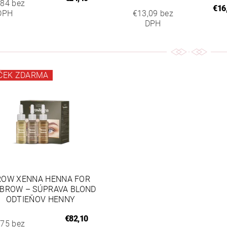
,84 bez
€16
DPH
€13,09 bez
DPH
ČEK ZDARMA
ROW XENNA HENNA FOR
BROW – SÚPRAVA BLOND
ODTIEŇOV HENNY
€82,10
,75 bez