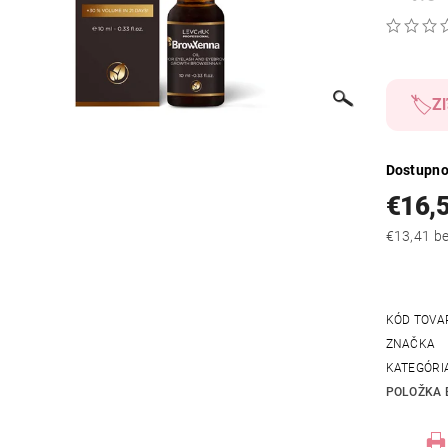
🏷️
Zľ
Dostupno
€16,
€13
KÓD TOVA
ZNAČKA
KATEGÓRI
POLOŽKA 