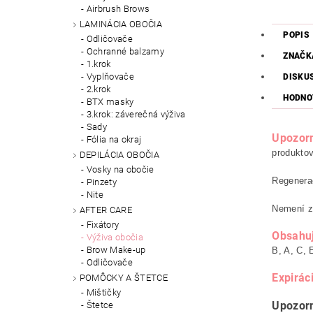
Airbrush Brows
LAMINÁCIA OBOČIA
POPIS
Odličovače
Ochranné balzamy
ZNAČK
1.krok
Vyplňovače
DISKU
2.krok
HODNO
BTX masky
3.krok: záverečná výživa
Sady
Upozor
Fólia na okraj
produktov
DEPILÁCIA OBOČIA
Vosky na obočie
Regenerač
Pinzety
Nite
Nemení za
AFTER CARE
Fixátory
Obsahu
Výživa obočia
Brow Make-up
B, A, C, 
Odličovače
Expirác
POMÔCKY A ŠTETCE
Mištičky
Upozor
Štetce