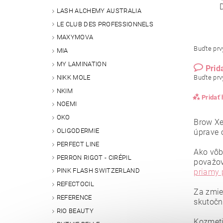
LASH ALCHEMY AUSTRALIA
LE CLUB DES PROFESSIONNELS
MAXYMOVA
Buďte prvý
MIA
MY LAMINATION
Prid
Buďte prvý
NIKK MOLE
NKIM
Pridať
NOEMI
OKO
Brow Xe
OLIGODERMIE
úprave 
PERFECT LINE
Ako vôb
PERRON RIGOT - CIRÉPIL
považo
PINK FLASH SWITZERLAND
priamy
REFECTOCIL
Za zmie
REFERENCE
skutočn
RIO BEAUTY
Kozmeti