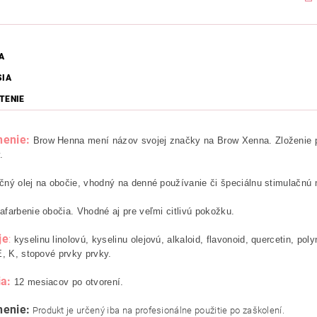
A
SIA
TENIE
nenie:
Brow Henna mení názov svojej značky na Brow Xenna. Zloženie p
.
ný olej na obočie, vhodný na denné používanie či špeciálnu stimulačnú
farbenie obočia. Vhodné aj pre veľmi citlivú pokožku.
je
:
kyselinu linolovú, kyselinu olejovú, alkaloid, flavonoid, quercetin, p
E, K, stopové prvky prvky.
ia:
12 mesiacov po otvorení.
nenie:
Produkt je určený iba na profesionálne použitie po zaškolení.