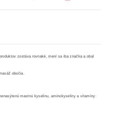
roduktov zostáva rovnaké, mení sa iba značka a obal
 masáž obočia.
olynenasýtenú mastnú kyselinu, aminokyseliny a vitamíny: