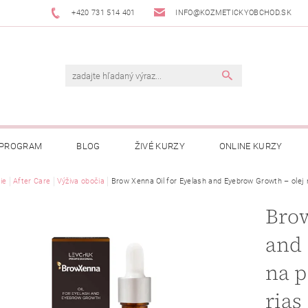
+420 731 514 401
INFO@KOZMETICKYOBCHOD.SK
 PROGRAM
BLOG
ŽIVÉ KURZY
ONLINE KURZY
ie
After Care
Výživa obočia
Brow Xenna Oil for Eyelash and Eyebrow Growth – olej 
Brow
and 
na p
rias