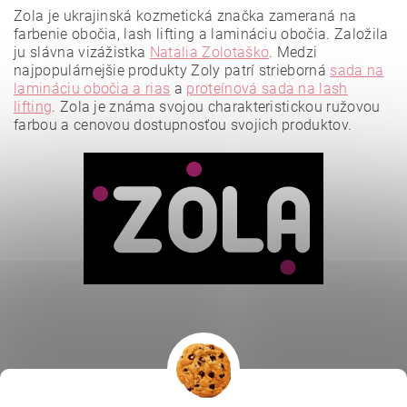
Zola je ukrajinská kozmetická značka zameraná na
farbenie obočia, lash lifting a lamináciu obočia. Založila
ju slávna vizážistka
Natalia Zolotaško
.
Medzi
najpopulárnejšie produkty Zoly patrí strieborná
sada na
lamináciu obočia a rias
a
proteínová sada na lash
lifting
.
Zola je známa svojou charakteristickou ružovou
farbou a cenovou dostupnosťou svojich produktov.
Vložením hodnotenie súhlasíte s
podmienkami ochrany
osobných údajov
.