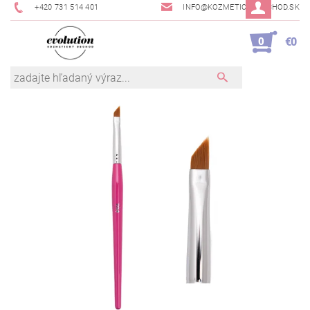
+420 731 514 401
INFO@KOZMETICKYOBCHOD.SK
0
€0