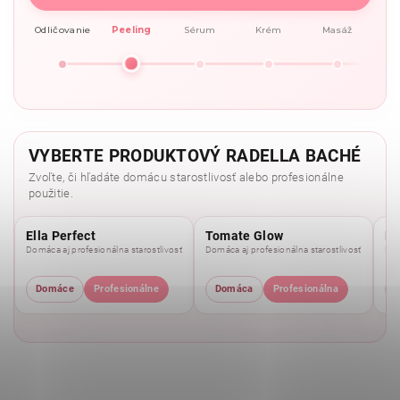
Odličovanie
Peeling
Sérum
Krém
Masáž
VYBERTE PRODUKTOVÝ RADELLA BACHÉ
Zvoľte, či hľadáte domácu starostlivosť alebo profesionálne
použitie.
Ella Perfect
Tomate Glow
Mo
Domáca aj profesionálna starostlivosť
Domáca aj profesionálna starostlivosť
Dom
Domáce
Profesionálne
Domáca
Profesionálna