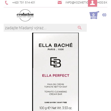
+420 731 514 401
INFO@KOZMETICKYOBCHOD.SK
0
€0