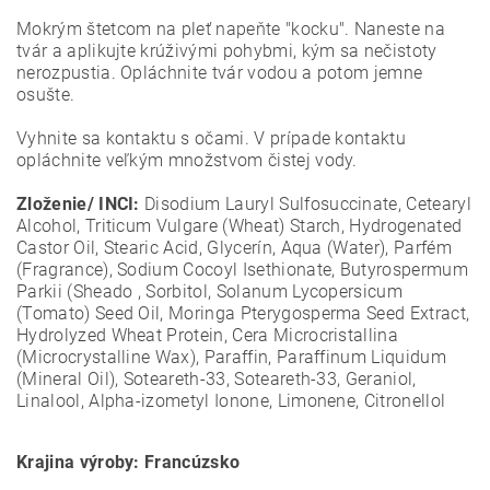
Mokrým štetcom na pleť napeňte "kocku". Naneste na
tvár a aplikujte krúživými pohybmi, kým sa nečistoty
nerozpustia. Opláchnite tvár vodou a potom jemne
osušte.
Vyhnite sa kontaktu s očami. V prípade kontaktu
opláchnite veľkým množstvom čistej vody.
Zloženie/ INCI:
Disodium Lauryl Sulfosuccinate, Cetearyl
Alcohol, Triticum Vulgare (Wheat) Starch, Hydrogenated
Castor Oil, Stearic Acid, Glycerín, Aqua (Water), Parfém
(Fragrance), Sodium Cocoyl Isethionate, Butyrospermum
Parkii (Sheado , Sorbitol, Solanum Lycopersicum
(Tomato) Seed Oil, Moringa Pterygosperma Seed Extract,
Hydrolyzed Wheat Protein, Cera Microcristallina
(Microcrystalline Wax), Paraffin, Paraffinum Liquidum
(Mineral Oil), Soteareth-33, Soteareth-33, Geraniol,
Linalool, Alpha-izometyl Ionone, Limonene, Citronellol
Krajina výroby: Francúzsko