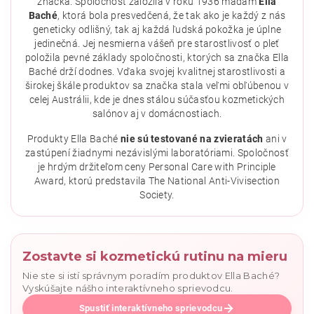
značka. Spoločnosť založila v roku 1936 madam
Ella
Baché
, ktorá bola presvedčená, že tak ako je každý z nás
geneticky odlišný, tak aj každá ľudská pokožka je úplne
jedinečná. Jej nesmierna vášeň pre starostlivosť o pleť
položila pevné základy spoločnosti, ktorých sa značka Ella
Baché drží dodnes. Vďaka svojej kvalitnej starostlivosti a
širokej škále produktov sa značka stala veľmi obľúbenou v
celej Austrálii, kde je dnes stálou súčasťou kozmetických
salónov aj v domácnostiach.
Vložením hodnotenie súhlasíte s
podmienkami ochrany
osobných údajov
.
Produkty Ella Baché
nie sú testované na zvieratách
ani v
zastúpení žiadnymi nezávislými laboratóriami. Spoločnosť
je hrdým držiteľom ceny Personal Care with Principle
Award, ktorú predstavila The National Anti-Vivisection
Society.
Zostavte si kozmetickú rutinu na mieru
Nie ste si istí správnym poradím produktov Ella Baché?
Vyskúšajte nášho interaktívneho sprievodcu.
Spustiť interaktívneho sprievodcu