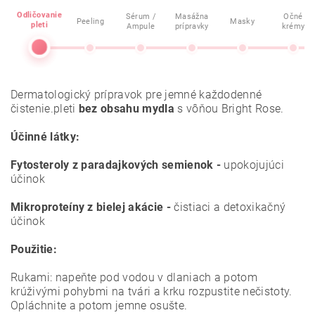
Odličovanie
Sérum /
Masážna
Očné
Peeling
Masky
pleti
Ampule
prípravky
krémy
Dermatologický prípravok
pre jemné každodenné
čistenie.pleti
bez obsahu mydla
s vôňou Bright Rose.
Účinné látky:
Fytosteroly z paradajkových semienok -
upokojujúci
účinok
Mikroproteíny z bielej akácie -
čistiaci a detoxikačný
účinok
Použitie:
Rukami: napeňte pod vodou v dlaniach a potom
krúživými pohybmi na tvári a krku rozpustite nečistoty.
Opláchnite a potom jemne osušte.